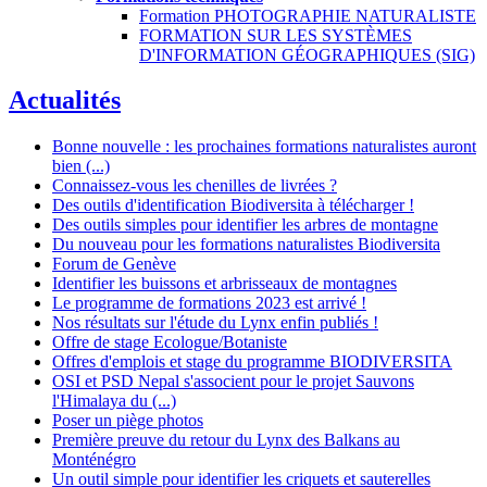
Formation PHOTOGRAPHIE NATURALISTE
FORMATION SUR LES SYSTÈMES
D'INFORMATION GÉOGRAPHIQUES (SIG)
Actualités
Bonne nouvelle : les prochaines formations naturalistes auront
bien (...)
Connaissez-vous les chenilles de livrées ?
Des outils d'identification Biodiversita à télécharger !
Des outils simples pour identifier les arbres de montagne
Du nouveau pour les formations naturalistes Biodiversita
Forum de Genève
Identifier les buissons et arbrisseaux de montagnes
Le programme de formations 2023 est arrivé !
Nos résultats sur l'étude du Lynx enfin publiés !
Offre de stage Ecologue/Botaniste
Offres d'emplois et stage du programme BIODIVERSITA
OSI et PSD Nepal s'associent pour le projet Sauvons
l'Himalaya du (...)
Poser un piège photos
Première preuve du retour du Lynx des Balkans au
Monténégro
Un outil simple pour identifier les criquets et sauterelles