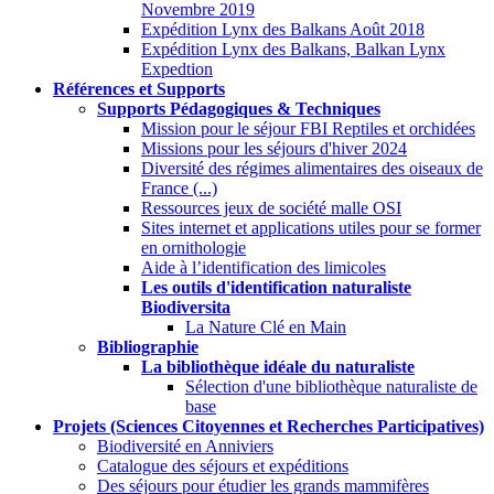
Novembre 2019
Expédition Lynx des Balkans Août 2018
Expédition Lynx des Balkans, Balkan Lynx
Expedtion
Références et Supports
Supports Pédagogiques & Techniques
Mission pour le séjour FBI Reptiles et orchidées
Missions pour les séjours d'hiver 2024
Diversité des régimes alimentaires des oiseaux de
France (...)
Ressources jeux de société malle OSI
Sites internet et applications utiles pour se former
en ornithologie
Aide à l’identification des limicoles
Les outils d'identification naturaliste
Biodiversita
La Nature Clé en Main
Bibliographie
La bibliothèque idéale du naturaliste
Sélection d'une bibliothèque naturaliste de
base
Projets (Sciences Citoyennes et Recherches Participatives)
Biodiversité en Anniviers
Catalogue des séjours et expéditions
Des séjours pour étudier les grands mammifères