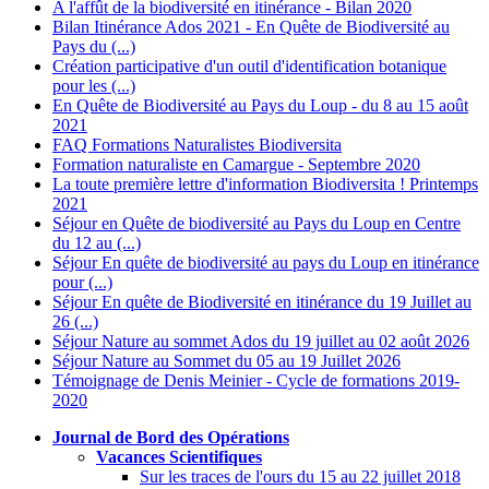
A l'affût de la biodiversité en itinérance - Bilan 2020
Bilan Itinérance Ados 2021 - En Quête de Biodiversité au
Pays du (...)
Création participative d'un outil d'identification botanique
pour les (...)
En Quête de Biodiversité au Pays du Loup - du 8 au 15 août
2021
FAQ Formations Naturalistes Biodiversita
Formation naturaliste en Camargue - Septembre 2020
La toute première lettre d'information Biodiversita ! Printemps
2021
Séjour en Quête de biodiversité au Pays du Loup en Centre
du 12 au (...)
Séjour En quête de biodiversité au pays du Loup en itinérance
pour (...)
Séjour En quête de Biodiversité en itinérance du 19 Juillet au
26 (...)
Séjour Nature au sommet Ados du 19 juillet au 02 août 2026
Séjour Nature au Sommet du 05 au 19 Juillet 2026
Témoignage de Denis Meinier - Cycle de formations 2019-
2020
Journal de Bord des Opérations
Vacances Scientifiques
Sur les traces de l'ours du 15 au 22 juillet 2018