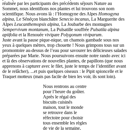
réalisée par les participants des précédents séjours Nature au
Sommet, nous identifions nos plantes et lui trouvons son nom
scientifique. Nous avons là : l’Homogyne des Alpes
Homogyna
alpina
, Le Sénéçon blanchâtre
Senecio incanus
, La Marguerite des
Alpes
Leucanthemopsis alpina
, La Joubarbe des montagnes
Sempervivum montanum
, La Pulsatille souffrée
Pulsatila alpina
apiifolia
et la Renouée vivipare
Polygonum viviparum
.
Juste avant la pause pique-nique, un chamois gambade sous nos
yeux à quelques mètres, trop chouette ! Nous grimpons tous sur un
promontoire au-dessus de l’eau pour savourer les délicieuses salades
préparées par Marie. Nous poursuivons ensuite notre rando avec ici
et là des observations de nouvelles plantes, de papillons (que nous
apprenons à capturer avec le filet, juste le temps de l’identifier avant
de le relâcher), ...et puis quelques oiseaux : le Pipit spioncelle et le
Traquet motteux (mais pas facile de bien les voir, ils sont loin).
Nous rentrons au centre
pour l’heure du goûter.
Après le régal des
biscuits cuisinés
maison, tout le monde
se retrouve dans le
réfectoire pour choisir
tous ensemble les règles
de vie de la semaine,