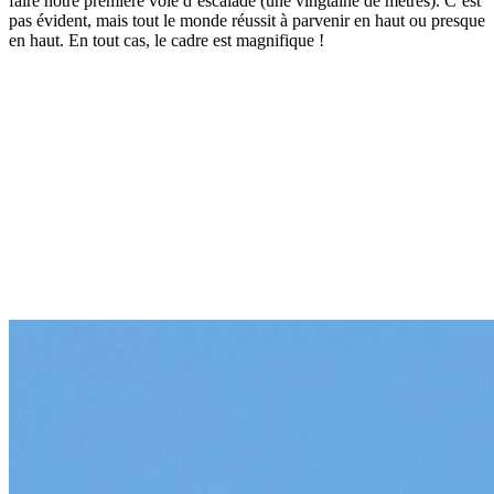
faire notre première voie d’escalade (une vingtaine de mètres). C’est
pas évident, mais tout le monde réussit à parvenir en haut ou presque
en haut. En tout cas, le cadre est magnifique !