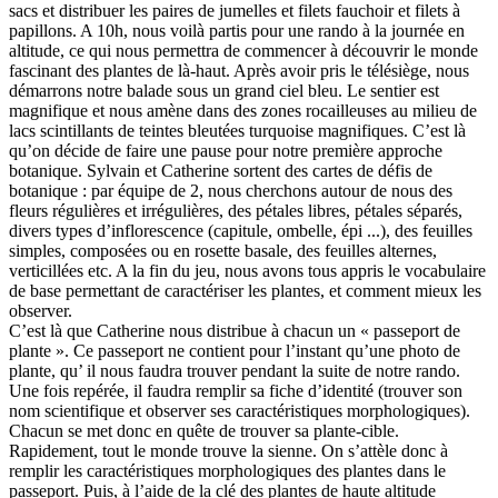
sacs et distribuer les paires de jumelles et filets fauchoir et filets à
papillons. A 10h, nous voilà partis pour une rando à la journée en
altitude, ce qui nous permettra de commencer à découvrir le monde
fascinant des plantes de là-haut. Après avoir pris le télésiège, nous
démarrons notre balade sous un grand ciel bleu. Le sentier est
magnifique et nous amène dans des zones rocailleuses au milieu de
lacs scintillants de teintes bleutées turquoise magnifiques. C’est là
qu’on décide de faire une pause pour notre première approche
botanique. Sylvain et Catherine sortent des cartes de défis de
botanique : par équipe de 2, nous cherchons autour de nous des
fleurs régulières et irrégulières, des pétales libres, pétales séparés,
divers types d’inflorescence (capitule, ombelle, épi ...), des feuilles
simples, composées ou en rosette basale, des feuilles alternes,
verticillées etc. A la fin du jeu, nous avons tous appris le vocabulaire
de base permettant de caractériser les plantes, et comment mieux les
observer.
C’est là que Catherine nous distribue à chacun un « passeport de
plante ». Ce passeport ne contient pour l’instant qu’une photo de
plante, qu’ il nous faudra trouver pendant la suite de notre rando.
Une fois repérée, il faudra remplir sa fiche d’identité (trouver son
nom scientifique et observer ses caractéristiques morphologiques).
Chacun se met donc en quête de trouver sa plante-cible.
Rapidement, tout le monde trouve la sienne. On s’attèle donc à
remplir les caractéristiques morphologiques des plantes dans le
passeport. Puis, à l’aide de la clé des plantes de haute altitude