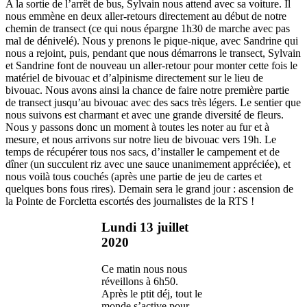
A la sortie de l’arrêt de bus, Sylvain nous attend avec sa voiture. Il
nous emmène en deux aller-retours directement au début de notre
chemin de transect (ce qui nous épargne 1h30 de marche avec pas
mal de dénivelé). Nous y prenons le pique-nique, avec Sandrine qui
nous a rejoint, puis, pendant que nous démarrons le transect, Sylvain
et Sandrine font de nouveau un aller-retour pour monter cette fois le
matériel de bivouac et d’alpinisme directement sur le lieu de
bivouac. Nous avons ainsi la chance de faire notre première partie
de transect jusqu’au bivouac avec des sacs très légers. Le sentier que
nous suivons est charmant et avec une grande diversité de fleurs.
Nous y passons donc un moment à toutes les noter au fur et à
mesure, et nous arrivons sur notre lieu de bivouac vers 19h. Le
temps de récupérer tous nos sacs, d’installer le campement et de
dîner (un succulent riz avec une sauce unanimement appréciée), et
nous voilà tous couchés (après une partie de jeu de cartes et
quelques bons fous rires). Demain sera le grand jour : ascension de
la Pointe de Forcletta escortés des journalistes de la RTS !
Lundi 13 juillet
2020
Ce matin nous nous
réveillons à 6h50.
Après le ptit déj, tout le
monde s’active pour