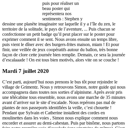
puis pour réaliser un
beau poster qui
représentera nos
sentiments : Stephen y
dessine une planète imaginaire sur laquelle il y a l’île du zen, le
territoire de la solitude, le pays de l’aventure, ... Puis chacun se
confectionne un petit badge qu’il peut placer sur le poster pour
exprimer comment il se sent. Nous avons ensuite un temps libre,
puis vient le dîner avec des burgers-frites maison, miam ! Et pour
finir, une veillée de jeux coopératifs autour du ballon, très bonne
façon de clore cette journée bien remplie. Demain, ce sera la journée
d’escalaaade ! On est tous bien motivés, alors vite on se couche !
Mardi 7 juillet 2020
C’est parti, aujourd’hui nous prenons le bus tôt pour rejoindre le
village de Grimentz. Nous y retrouvons Simon, notre guide qui nous
accompagnera dans toutes nos sorties d’alpinisme. Après avoir pris
une télécabine tous ensemble, nous avons une marche de 35 minutes
avant d’arriver sur le site d’escalade. Nous repérons pas mal de
plantes de nos passeports identifiées la veille, c’est chouette !
Pendant que Sylvain et Catherine installent des cordes en
moulinettes dans les voies , Simon nous explique comment nous
encorder et assurer au demi-cabestan. Puis par binôme, nous partons