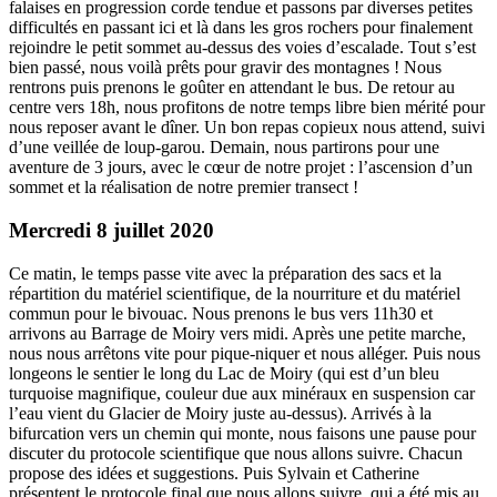
falaises en progression corde tendue et passons par diverses petites
difficultés en passant ici et là dans les gros rochers pour finalement
rejoindre le petit sommet au-dessus des voies d’escalade. Tout s’est
bien passé, nous voilà prêts pour gravir des montagnes ! Nous
rentrons puis prenons le goûter en attendant le bus. De retour au
centre vers 18h, nous profitons de notre temps libre bien mérité pour
nous reposer avant le dîner. Un bon repas copieux nous attend, suivi
d’une veillée de loup-garou. Demain, nous partirons pour une
aventure de 3 jours, avec le cœur de notre projet : l’ascension d’un
sommet et la réalisation de notre premier transect !
Mercredi 8 juillet 2020
Ce matin, le temps passe vite avec la préparation des sacs et la
répartition du matériel scientifique, de la nourriture et du matériel
commun pour le bivouac. Nous prenons le bus vers 11h30 et
arrivons au Barrage de Moiry vers midi. Après une petite marche,
nous nous arrêtons vite pour pique-niquer et nous alléger. Puis nous
longeons le sentier le long du Lac de Moiry (qui est d’un bleu
turquoise magnifique, couleur due aux minéraux en suspension car
l’eau vient du Glacier de Moiry juste au-dessus). Arrivés à la
bifurcation vers un chemin qui monte, nous faisons une pause pour
discuter du protocole scientifique que nous allons suivre. Chacun
propose des idées et suggestions. Puis Sylvain et Catherine
présentent le protocole final que nous allons suivre, qui a été mis au