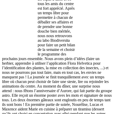
tous les amis du centre
est fort apprécié. Après
un temps libre pour
permettre à chacun de
déballer ses affaires et
de prendre une bonne
douche bien méritée,
nous nous retrouvons
au labo Biodiversita
pour faire un petit bilan
de la semaine et choisir
le programme des
prochains jours ensemble. Nous avons plein d’idées (faire un
herbier, apprendre à utiliser l’application Flora Helvetica pour
l’identification des plantes, la mise en collection des insectes, ...) et
nous ne pourrons pas tout faire, mais en tout cas, les envies ne
manquent pas ! La journée se finit tranquillement avec un temps
libre où chacun peut choisir de faire une sieste, lire ou rejoindre les
animations du centre. Au moment du dîner, une surprise nous
attend : nous fêtons l’anniversaire d’Aurore, qui fait partie du groupe
astro. Elle reçoit un énorme poster aves les mots et signature de nous
tous. Les deux énormes gâteaux sont engloutis en peu de temps tant
ils sont bons ! En première partie de soirée, Nourélise, Lucas et
Maxence aident Marie en cuisine à préparer un tiramisu (dessert
qu’ils ont choisi en concertation avec elle) pendant que les autres