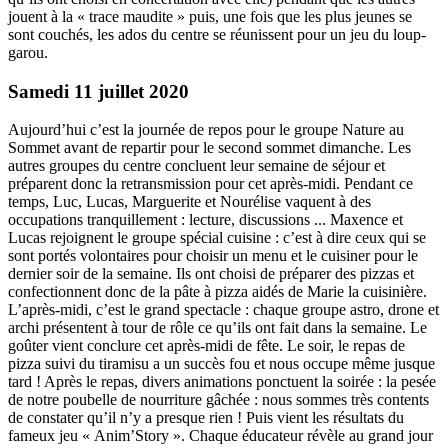
jouent à la « trace maudite » puis, une fois que les plus jeunes se
sont couchés, les ados du centre se réunissent pour un jeu du loup-
garou.
Samedi 11 juillet 2020
Aujourd’hui c’est la journée de repos pour le groupe Nature au
Sommet avant de repartir pour le second sommet dimanche. Les
autres groupes du centre concluent leur semaine de séjour et
préparent donc la retransmission pour cet après-midi. Pendant ce
temps, Luc, Lucas, Marguerite et Nourélise vaquent à des
occupations tranquillement : lecture, discussions ... Maxence et
Lucas rejoignent le groupe spécial cuisine : c’est à dire ceux qui se
sont portés volontaires pour choisir un menu et le cuisiner pour le
dernier soir de la semaine. Ils ont choisi de préparer des pizzas et
confectionnent donc de la pâte à pizza aidés de Marie la cuisinière.
L’après-midi, c’est le grand spectacle : chaque groupe astro, drone et
archi présentent à tour de rôle ce qu’ils ont fait dans la semaine. Le
goûter vient conclure cet après-midi de fête. Le soir, le repas de
pizza suivi du tiramisu a un succès fou et nous occupe même jusque
tard ! Après le repas, divers animations ponctuent la soirée : la pesée
de notre poubelle de nourriture gâchée : nous sommes très contents
de constater qu’il n’y a presque rien ! Puis vient les résultats du
fameux jeu « Anim’Story ». Chaque éducateur révèle au grand jour