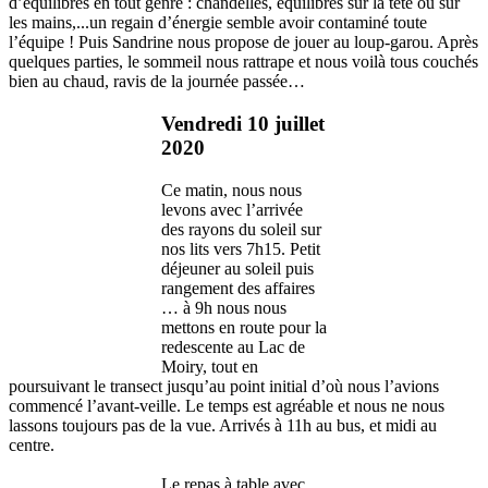
d’équilibres en tout genre : chandelles, équilibres sur la tête ou sur
les mains,...un regain d’énergie semble avoir contaminé toute
l’équipe ! Puis Sandrine nous propose de jouer au loup-garou. Après
quelques parties, le sommeil nous rattrape et nous voilà tous couchés
bien au chaud, ravis de la journée passée…
Vendredi 10 juillet
2020
Ce matin, nous nous
levons avec l’arrivée
des rayons du soleil sur
nos lits vers 7h15. Petit
déjeuner au soleil puis
rangement des affaires
… à 9h nous nous
mettons en route pour la
redescente au Lac de
Moiry, tout en
poursuivant le transect jusqu’au point initial d’où nous l’avions
commencé l’avant-veille. Le temps est agréable et nous ne nous
lassons toujours pas de la vue. Arrivés à 11h au bus, et midi au
centre.
Le repas à table avec