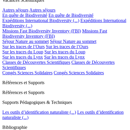
Vacances Scientifiques
Autres séjours
Autres séjours
En quête de Biodiversité
En quête de Biodiversité
Expéditions International Biodiversity (...)
Expéditions International
Biodiversity (...)
Missions Fast Biodiversity Inventory (FBI)
Missions Fast
Biodiversity Inventory (FBI)
Séjour Nature au sommet
Séjour Nature au sommet
Sur les traces de l’Ours
Sur les traces de l’Ours
Sur les traces du Loup
Sur les traces du Loup
Sur les traces du Lynx
Sur les traces du Lynx
Classes de Découvertes Scientifiques
Classes de Découvertes
Scientifiques
Congés Sciences Solidaires
Congés Sciences Solidaires
Références et Supports
Références et Supports
Supports Pédagogiques & Techniques
Les outils d’identification naturaliste (...)
Les outils d’identification
naturaliste (...)
Bibliographie