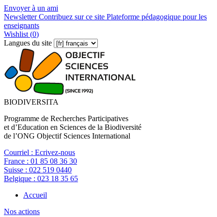
Envoyer à un ami
Newsletter
Contribuez sur ce site
Plateforme pédagogique pour les
enseignants
Wishlist (
0
)
Langues du site
BIODIVERSITA
Programme de Recherches Participatives
et d’Education en Sciences de la Biodiversité
de l’ONG Objectif Sciences International
Courriel :
Ecrivez-nous
France :
01 85 08 36 30
Suisse :
022 519 0440
Belgique :
023 18 35 65
Accueil
Nos actions