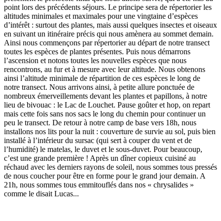
point lors des précédents séjours. Le principe sera de répertorier les
altitudes minimales et maximales pour une vingtaine d’espèces
d’intérêt : surtout des plantes, mais aussi quelques insectes et oiseaux
en suivant un itinéraire précis qui nous amènera au sommet demain.
Ainsi nous commençons par répertorier au départ de notre transect
toutes les espèces de plantes présentes. Puis nous démarrons
l’ascension et notons toutes les nouvelles espèces que nous
rencontrons, au fur et à mesure avec leur altitude. Nous obtenons
ainsi l’altitude minimale de répartition de ces espèces le long de
notre transect. Nous arrivons ainsi, à petite allure ponctuée de
nombreux émerveillements devant les plantes et papillons, à notre
lieu de bivouac : le Lac de Louchet. Pause goûter et hop, on repart
mais cette fois sans nos sacs le long du chemin pour continuer un
peu le transect. De retour à notre camp de base vers 18h, nous
installons nos lits pour la nuit : couverture de survie au sol, puis bien
installé à l’intérieur du sursac (qui sert à couper du vent et de
l’humidité) le matelas, le duvet et le sous-duvet. Pour beaucoup,
c’est une grande première ! Après un dîner copieux cuisiné au
réchaud avec les derniers rayons de soleil, nous sommes tous pressés
de nous coucher pour être en forme pour le grand jour demain. A
21h, nous sommes tous emmitouflés dans nos « chrysalides »
comme le disait Lucas...