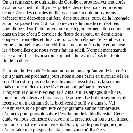
On en ramasse une quinzaine de Corolle et progressivement après
avoir aussi cueilli du thym serpolet et des orties nous rentrons au
centre. Avec les corroles de fleurs de sureau noir, nous avons
préparer une décoction qui fera, dans quelques jours, de la limonade,
si tout se passe bien ! Et pour faire ça de limonade ce n’est pas
compliqué : il suffit de provoquer une légère fermentation en mettant
dans un litre d’eau 5 corroles de fleurs de sureau, un demi citron
couper en rondelles et du sucre roux. On mélange l’ensemble, on
ferme la bouteille avec un chiffon tenu par un élastique et on pose
les 4 bouteilles que nous avons fait au soleil. Normalement samedi
ça sera prêt ! Le thym serpolet quant à lui est mis à sécher toute la
fin de matinée.
En toute fin de matinée konan nous annonce qu’au vu de la météo
qu’il y aura les prochains jours, nous allons partir en bivouac dès ce
soir ! On est surpris de faire le bivouac aussi tôt dans la semaine
mais ni une ni deux on se lève et on part préparer nos sacs !
L’objectif et d’aller bivouaquer à Zinal sur les alpages là où des
loups ont été observé trois fois cette année ! Le but du séjour est de
recenser un maximum de la biodiversité qu’il y a dans le Val
d’Anniviers et de poursuivre ce programme sur de nombreuses
d’années pour pouvoir suivre l’évolution de la biodiversité. Cette
étude va nous permettre de savoir si la présence du loup a un impact
ou non sur notre environnement. Donc quoi de plus logique que
d’aller faire une prospection dans une zone où il a été vu