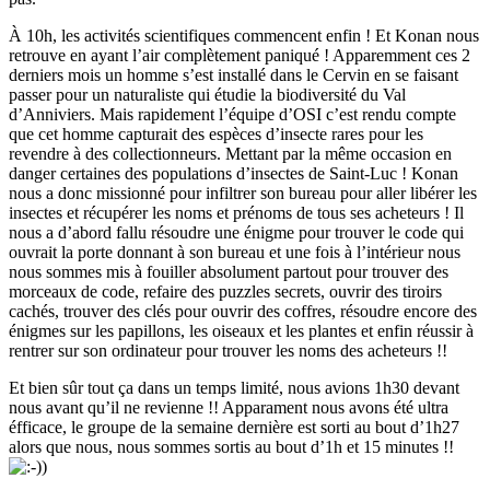
À 10h, les activités scientifiques commencent enfin ! Et Konan nous
retrouve en ayant l’air complètement paniqué ! Apparemment ces 2
derniers mois un homme s’est installé dans le Cervin en se faisant
passer pour un naturaliste qui étudie la biodiversité du Val
d’Anniviers. Mais rapidement l’équipe d’OSI c’est rendu compte
que cet homme capturait des espèces d’insecte rares pour les
revendre à des collectionneurs. Mettant par la même occasion en
danger certaines des populations d’insectes de Saint-Luc ! Konan
nous a donc missionné pour infiltrer son bureau pour aller libérer les
insectes et récupérer les noms et prénoms de tous ses acheteurs ! Il
nous a d’abord fallu résoudre une énigme pour trouver le code qui
ouvrait la porte donnant à son bureau et une fois à l’intérieur nous
nous sommes mis à fouiller absolument partout pour trouver des
morceaux de code, refaire des puzzles secrets, ouvrir des tiroirs
cachés, trouver des clés pour ouvrir des coffres, résoudre encore des
énigmes sur les papillons, les oiseaux et les plantes et enfin réussir à
rentrer sur son ordinateur pour trouver les noms des acheteurs !!
Et bien sûr tout ça dans un temps limité, nous avions 1h30 devant
nous avant qu’il ne revienne !! Apparament nous avons été ultra
éfficace, le groupe de la semaine dernière est sorti au bout d’1h27
alors que nous, nous sommes sortis au bout d’1h et 15 minutes !!