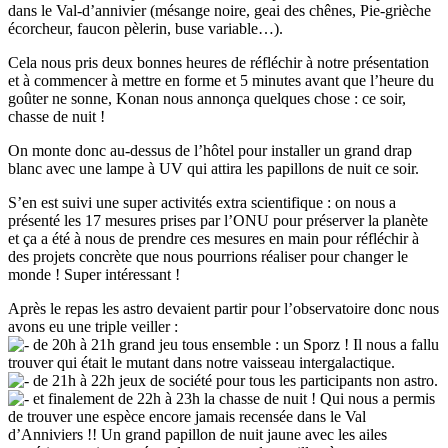
dans le Val-d’annivier (mésange noire, geai des chênes, Pie-grièche
écorcheur, faucon pèlerin, buse variable…).
Cela nous pris deux bonnes heures de réfléchir à notre présentation
et à commencer à mettre en forme et 5 minutes avant que l’heure du
goûter ne sonne, Konan nous annonça quelques chose : ce soir,
chasse de nuit !
On monte donc au-dessus de l’hôtel pour installer un grand drap
blanc avec une lampe à UV qui attira les papillons de nuit ce soir.
S’en est suivi une super activités extra scientifique : on nous a
présenté les 17 mesures prises par l’ONU pour préserver la planète
et ça a été à nous de prendre ces mesures en main pour réfléchir à
des projets concrète que nous pourrions réaliser pour changer le
monde ! Super intéressant !
Après le repas les astro devaient partir pour l’observatoire donc nous
avons eu une triple veiller :
de 20h à 21h grand jeu tous ensemble : un Sporz ! Il nous a fallu
trouver qui était le mutant dans notre vaisseau intergalactique.
de 21h à 22h jeux de société pour tous les participants non astro.
et finalement de 22h à 23h la chasse de nuit ! Qui nous a permis
de trouver une espèce encore jamais recensée dans le Val
d’Anniviers !! Un grand papillon de nuit jaune avec les ailes