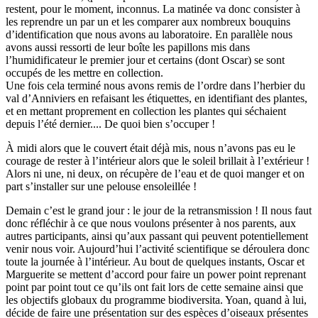
restent, pour le moment, inconnus. La matinée va donc consister à
les reprendre un par un et les comparer aux nombreux bouquins
d’identification que nous avons au laboratoire. En parallèle nous
avons aussi ressorti de leur boîte les papillons mis dans
l’humidificateur le premier jour et certains (dont Oscar) se sont
occupés de les mettre en collection.
Une fois cela terminé nous avons remis de l’ordre dans l’herbier du
val d’Anniviers en refaisant les étiquettes, en identifiant des plantes,
et en mettant proprement en collection les plantes qui séchaient
depuis l’été dernier.... De quoi bien s’occuper !
À midi alors que le couvert était déjà mis, nous n’avons pas eu le
courage de rester à l’intérieur alors que le soleil brillait à l’extérieur !
Alors ni une, ni deux, on récupère de l’eau et de quoi manger et on
part s’installer sur une pelouse ensoleillée !
Demain c’est le grand jour : le jour de la retransmission ! Il nous faut
donc réfléchir à ce que nous voulons présenter à nos parents, aux
autres participants, ainsi qu’aux passant qui peuvent potentiellement
venir nous voir. Aujourd’hui l’activité scientifique se déroulera donc
toute la journée à l’intérieur. Au bout de quelques instants, Oscar et
Marguerite se mettent d’accord pour faire un power point reprenant
point par point tout ce qu’ils ont fait lors de cette semaine ainsi que
les objectifs globaux du programme biodiversita. Yoan, quand à lui,
décide de faire une présentation sur des espèces d’oiseaux présentes