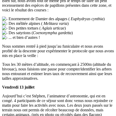
Bien sur, nous avons tout de même pris le temps de faire un petit
recenssement des espèces de papillons présentes dans cette zone, et
voici le résultat des courses :
Enormement de Damier des alpages (
Euphydryas cynthia
)
Des mélitée alpines (
Melitaea varia
)
Des petites tortues (
Aglais urticae
)
Des satyrions (
Coenonympha gardetta
)
... et bien d’autres !
Nous sommes rentré à pied jusqu’au funiculaire et nous avons
profité de la descente pour expérimenter le protocole que nous avons
mis en place la veille :
Tous les 30 mètres d’altitude, en commençant à 2500m (altitude du
bivouac), nous faisions une pause pour compter/identifier les arbres
nous entourant et estimer leurs taux de recouvrement ainsi que leurs
tailles approximatives.
Vendredi 13 juillet
Aujourd’hui c’est Stéphen, l’animateur d’astronomie, qui est en
congé. 4 participants de ce séjour sont donc venus nous rejoindre ce
matin pour faire les activités avec nous. Les deux jours passés sur le
terrain nous ont permis de récolter beaucoup de données, mais
certains animaux, (pris en photo ou récoltés dans des flacons)