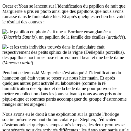
Oscar et Yoan se lancent sur l’identification du papillon de nuit que
Marguerite a pris en photo ainsi que des papillons que nous avons
ramassé dans le funiculaire hier. Et après quelques recherches voici
le résultat des courses :
le papillon en photo était une « Bordure ensanglantée »
(
Diacrisia Sannio
), un papillon de la famille des écailles (
arctiidés
).
et les trois individus trouvés dans le funiculaire était
respectivement des petits sphinx de la vigne (Deilephila porcellus),
des papillons nocturnes rose et or vraiment beau et une belle dame
(
Vanessa cardui
).
Pendant ce temps-là Marguerite s’est attaqué à l’identification du
hanneton qui était venu se poser sur nous hier matin. Et après
quelques autres petit activité au laboratoire (comme la ré
humidification des Sphinx et de la belle dame pour pouvoir les
mettre en collection dans les jours suivants) nous avons pris notre
pique-nique et sommes partis accompagner du groupe d’astronomie
manger sur les alpages !
Nous avons eu le droit à une explication sur la grande l’horloge
solaire présente en haut du funiculaire par Stephen, l’éducateur
d’astronomie et quelques temps après le repas, les deux groupes se
sont séparés pour des activités différentes : les Astro sont partis sur le