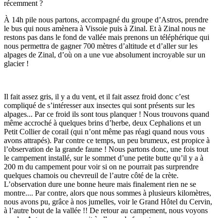
récemment ?
À 14h pile nous partons, accompagné du groupe d’Astros, prendre
le bus qui nous amènera à Vissoie puis à Zinal. Et à Zinal nous ne
restons pas dans le fond de vallée mais prenons un téléphérique qui
nous permettra de gagner 700 mètres d’altitude et d’aller sur les
alpages de Zinal, d’où on a une vue absolument incroyable sur un
glacier !
Il fait assez gris, il y a du vent, et il fait assez froid donc c’est
compliqué de s’intéresser aux insectes qui sont présents sur les
alpages... Par ce froid ils sont tous planquer ! Nous trouvons quand
même accroché à quelques brins d’herbe, deux Cephalions et un
Petit Collier de corail (qui n’ont même pas réagi quand nous vous
avons attrapés). Par contre ce temps, un peu brumeux, est propice à
l’observation de la grande faune ! Nous partons donc, une fois tout
le campement installé, sur le sommet d’une petite butte qu’il y a à
200 m du campement pour voir si on ne pourrait pas surprendre
quelques chamois ou chevreuil de l’autre côté de la crète.
L’observation dure une bonne heure mais finalement rien ne se
montre.... Par contre, alors que nous sommes à plusieurs kilomètres,
nous avons pu, grâce à nos jumelles, voir le Grand Hôtel du Cervin,
à l’autre bout de la vallée !! De retour au campement, nous voyons