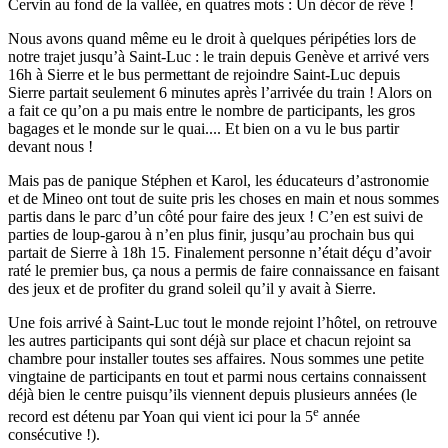
Cervin au fond de la vallée, en quatres mots : Un décor de rêve !
Nous avons quand même eu le droit à quelques péripéties lors de
notre trajet jusqu’à Saint-Luc : le train depuis Genève et arrivé vers
16h à Sierre et le bus permettant de rejoindre Saint-Luc depuis
Sierre partait seulement 6 minutes après l’arrivée du train ! Alors on
a fait ce qu’on a pu mais entre le nombre de participants, les gros
bagages et le monde sur le quai.... Et bien on a vu le bus partir
devant nous !
Mais pas de panique Stéphen et Karol, les éducateurs d’astronomie
et de Mineo ont tout de suite pris les choses en main et nous sommes
partis dans le parc d’un côté pour faire des jeux ! C’en est suivi de
parties de loup-garou à n’en plus finir, jusqu’au prochain bus qui
partait de Sierre à 18h 15. Finalement personne n’était déçu d’avoir
raté le premier bus, ça nous a permis de faire connaissance en faisant
des jeux et de profiter du grand soleil qu’il y avait à Sierre.
Une fois arrivé à Saint-Luc tout le monde rejoint l’hôtel, on retrouve
les autres participants qui sont déjà sur place et chacun rejoint sa
chambre pour installer toutes ses affaires. Nous sommes une petite
vingtaine de participants en tout et parmi nous certains connaissent
déjà bien le centre puisqu’ils viennent depuis plusieurs années (le
e
record est détenu par Yoan qui vient ici pour la 5
année
consécutive !).