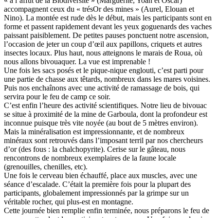
« à l’affût de la Biodiversité » (Marguerite, Yoan et Oscar)
accompagnent ceux du « trésOr des mines » (Aurel, Elouan et
Nino). La montée est rude dès le début, mais les participants sont en
forme et passent rapidement devant les yeux goguenards des vaches
paissant paisiblement. De petites pauses ponctuent notre ascension,
l’occasion de jeter un coup d’œil aux papillons, criquets et autres
insectes locaux. Plus haut, nous atteignons le marais de Roua, où
nous allons bivouaquer. La vue est imprenable !
Une fois les sacs posés et le pique-nique englouti, c’est parti pour
une partie de chasse aux têtards, nombreux dans les mares voisines.
Puis nos enchaînons avec une activité de ramassage de bois, qui
servira pour le feu de camp ce soir.
C’est enfin l’heure des activité scientifiques. Notre lieu de bivouac
se situe à proximité de la mine de Garboula, dont la profondeur est
inconnue puisque très vite noyée (au bout de 5 mètres environ).
Mais la minéralisation est impressionnante, et de nombreux
minéraux sont retrouvés dans l’imposant terril par nos chercheurs
d’or (des fous : la chalchopyrite). Cerise sur le gâteau, nous
rencontrons de nombreux exemplaires de la faune locale
(grenouilles, chenilles, etc).
Une fois le cerveau bien échauffé, place aux muscles, avec une
séance d’escalade. C’était la première fois pour la plupart des
participants, globalement impressionnés par la grimpe sur un
véritable rocher, qui plus-est en montagne.
Cette journée bien remplie enfin terminée, nous préparons le feu de