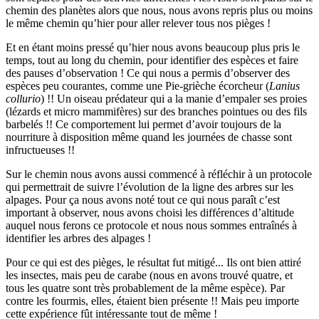
chemin des planètes alors que nous, nous avons repris plus ou moins
le même chemin qu’hier pour aller relever tous nos pièges !
Et en étant moins pressé qu’hier nous avons beaucoup plus pris le
temps, tout au long du chemin, pour identifier des espèces et faire
des pauses d’observation ! Ce qui nous a permis d’observer des
espèces peu courantes, comme une Pie-grièche écorcheur (
Lanius
collurio
) !! Un oiseau prédateur qui a la manie d’empaler ses proies
(lézards et micro mammifères) sur des branches pointues ou des fils
barbelés !! Ce comportement lui permet d’avoir toujours de la
nourriture à disposition même quand les journées de chasse sont
infructueuses !!
Sur le chemin nous avons aussi commencé à réfléchir à un protocole
qui permettrait de suivre l’évolution de la ligne des arbres sur les
alpages. Pour ça nous avons noté tout ce qui nous paraît c’est
important à observer, nous avons choisi les différences d’altitude
auquel nous ferons ce protocole et nous nous sommes entraînés à
identifier les arbres des alpages !
Pour ce qui est des pièges, le résultat fut mitigé... Ils ont bien attiré
les insectes, mais peu de carabe (nous en avons trouvé quatre, et
tous les quatre sont très probablement de la même espèce). Par
contre les fourmis, elles, étaient bien présente !! Mais peu importe
cette expérience fût intéressante tout de même !