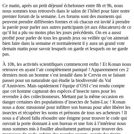
Ce matin, après un petit déjeuné échelonner entre 8h et 9h, nous
nous sommes tous retrouvés dans le salon de l’hôtel pour faire notre
premier forum de la semaine. Les forums sont des moments qui
peuvent prendre différentes formes et où chacun est invité à prendre
la parole pour parler aux autres participants (et aux éducateurs) de ce
qu’il lui a plu ou moins plus les jours précédents. On en a aussi
profité pour parler de tous les grands jeux ou veillée qu’on aimerait
bien faire dans la semaine et normalement il y aura un grand vote
demain matin pour savoir lesquels on garde et lesquels on ne garde
pas.
À 10h, les activités scientifiques commencent enfin ! Et Konan nous
retrouve en ayant l’air complètement paniqué ! Apparemment ces 2
derniers mois un homme s’est installé dans le Cervin en se faisant
passer pour un naturaliste qui étudie la biodiversité du Val
d’Anniviers. Mais rapidement l’équipe d’OSI c’est rendu compte
que cet homme capturait des espèces d’insecte rares pour les
revendre à des collectionneurs. Mettant par la même occasion en
danger certaines des populations d’insectes de Saint-Luc ! Konan
nous a donc missionné pour infiltrer son bureau pour aller libérer les
insectes et récupérer les noms et prénoms de tous ses acheteurs ! Il
nous a d’abord fallu résoudre une énigme pour trouver le code qui
ouvrait la porte donnant à son bureau et une fois à l’intérieur nous
nous sommes mis à fouiller absolument partout pour trouver des