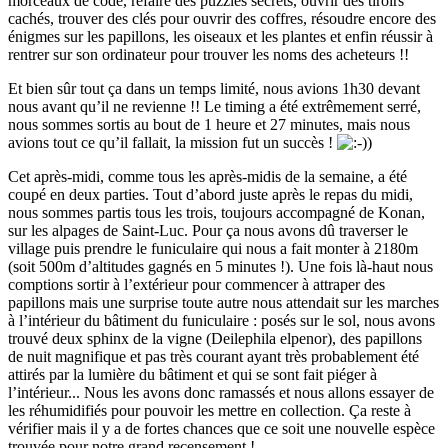
morceaux de code, refaire des puzzles secrets, ouvrir des tiroirs
cachés, trouver des clés pour ouvrir des coffres, résoudre encore des
énigmes sur les papillons, les oiseaux et les plantes et enfin réussir à
rentrer sur son ordinateur pour trouver les noms des acheteurs !!
Et bien sûr tout ça dans un temps limité, nous avions 1h30 devant
nous avant qu’il ne revienne !! Le timing a été extrêmement serré,
nous sommes sortis au bout de 1 heure et 27 minutes, mais nous
avions tout ce qu’il fallait, la mission fut un succès !
Cet après-midi, comme tous les après-midis de la semaine, a été
coupé en deux parties. Tout d’abord juste après le repas du midi,
nous sommes partis tous les trois, toujours accompagné de Konan,
sur les alpages de Saint-Luc. Pour ça nous avons dû traverser le
village puis prendre le funiculaire qui nous a fait monter à 2180m
(soit 500m d’altitudes gagnés en 5 minutes !). Une fois là-haut nous
comptions sortir à l’extérieur pour commencer à attraper des
papillons mais une surprise toute autre nous attendait sur les marches
à l’intérieur du bâtiment du funiculaire : posés sur le sol, nous avons
trouvé deux sphinx de la vigne (Deilephila elpenor), des papillons
de nuit magnifique et pas très courant ayant très probablement été
attirés par la lumière du bâtiment et qui se sont fait piéger à
l’intérieur... Nous les avons donc ramassés et nous allons essayer de
les réhumidifiés pour pouvoir les mettre en collection. Ça reste à
vérifier mais il y a de fortes chances que ce soit une nouvelle espèce
trouvée pour notre grand recensement !