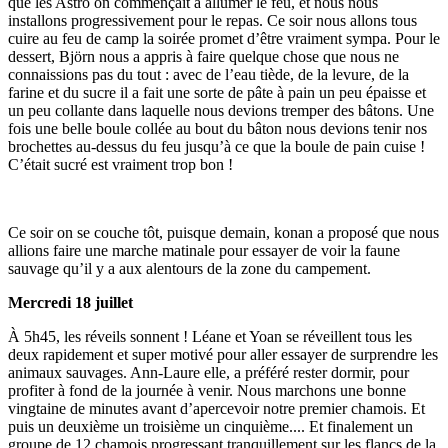
que les Astro on commençait à allumer le feu, et nous nous
installons progressivement pour le repas. Ce soir nous allons tous
cuire au feu de camp la soirée promet d’être vraiment sympa. Pour le
dessert, Björn nous a appris à faire quelque chose que nous ne
connaissions pas du tout : avec de l’eau tiède, de la levure, de la
farine et du sucre il a fait une sorte de pâte à pain un peu épaisse et
un peu collante dans laquelle nous devions tremper des bâtons. Une
fois une belle boule collée au bout du bâton nous devions tenir nos
brochettes au-dessus du feu jusqu’à ce que la boule de pain cuise !
C’était sucré est vraiment trop bon !
Ce soir on se couche tôt, puisque demain, konan a proposé que nous
allions faire une marche matinale pour essayer de voir la faune
sauvage qu’il y a aux alentours de la zone du campement.
Mercredi 18 juillet
À 5h45, les réveils sonnent ! Léane et Yoan se réveillent tous les
deux rapidement et super motivé pour aller essayer de surprendre les
animaux sauvages. Ann-Laure elle, a préféré rester dormir, pour
profiter à fond de la journée à venir. Nous marchons une bonne
vingtaine de minutes avant d’apercevoir notre premier chamois. Et
puis un deuxième un troisième un cinquième.... Et finalement un
groupe de 12 chamois progressant tranquillement sur les flancs de la