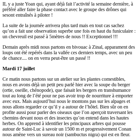
IL y a juste Yoan qui, ayant déjà fait l’activité la semaine dernière, à
préféré aller faire la phase contact avec le groupe des drônes qui
sesont entraînés à piloter !
La suite de la journée arrivera plus tard mais en tout cas sachez
qu’on a fait une observation superbe une fois en haut du funiculaire :
un chevreuil est passé à 5mètres de nous !! Exceptionnel !!!
Demain après midi nous partons en bivouac à Zinal, apparament des
loups ont été repérés dans la vallée ces derniers temps, avec un peu
de chance.... on en verra peut-être un passé !!
Mardi 17 juillet
Ce matin nous partons sur un atelier sur les plantes comestibles,
nous en avons déjà un petit peu parlé hier avec la soupe du berger
(ortie, oseille, chénopode), que faisait les bergers en transhumance
tout au long de l’été pour ne pas avoir trop de nourriture à emporter
avec eux. Mais aujourd’hui nous le montons pas sur les alpages et
nous allons regarder ce qu’il y a autour de l’hôtel. Bien sûr on en
profite aussi pour parler des oiseaux que l’on aperçoit traversant les
chemins devant nous et des insectes qu’on entend dans les hautes
herbes. On apprend à identifier les principaux arbres qui pousse
autour de Saint-Luc à savoir un 1500 m et progressivement Conan
nous amène vers un sureau noir (sambuctus nigra) qui est en fleur.