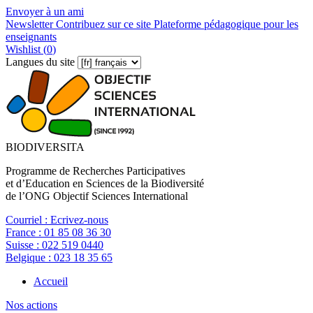
Envoyer à un ami
Newsletter
Contribuez sur ce site
Plateforme pédagogique pour les
enseignants
Wishlist (
0
)
Langues du site
BIODIVERSITA
Programme de Recherches Participatives
et d’Education en Sciences de la Biodiversité
de l’ONG Objectif Sciences International
Courriel :
Ecrivez-nous
France :
01 85 08 36 30
Suisse :
022 519 0440
Belgique :
023 18 35 65
Accueil
Nos actions