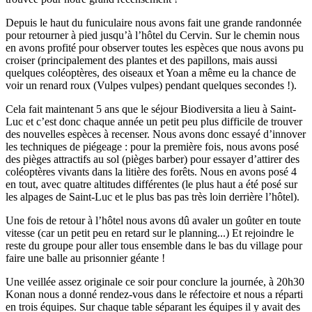
Depuis le haut du funiculaire nous avons fait une grande randonnée
pour retourner à pied jusqu’à l’hôtel du Cervin. Sur le chemin nous
en avons profité pour observer toutes les espèces que nous avons pu
croiser (principalement des plantes et des papillons, mais aussi
quelques coléoptères, des oiseaux et Yoan a même eu la chance de
voir un renard roux (Vulpes vulpes) pendant quelques secondes !).
Cela fait maintenant 5 ans que le séjour Biodiversita a lieu à Saint-
Luc et c’est donc chaque année un petit peu plus difficile de trouver
des nouvelles espèces à recenser. Nous avons donc essayé d’innover
les techniques de piégeage : pour la première fois, nous avons posé
des pièges attractifs au sol (pièges barber) pour essayer d’attirer des
coléoptères vivants dans la litière des forêts. Nous en avons posé 4
en tout, avec quatre altitudes différentes (le plus haut a été posé sur
les alpages de Saint-Luc et le plus bas pas très loin derrière l’hôtel).
Une fois de retour à l’hôtel nous avons dû avaler un goûter en toute
vitesse (car un petit peu en retard sur le planning...) Et rejoindre le
reste du groupe pour aller tous ensemble dans le bas du village pour
faire une balle au prisonnier géante !
Une veillée assez originale ce soir pour conclure la journée, à 20h30
Konan nous a donné rendez-vous dans le réfectoire et nous a réparti
en trois équipes. Sur chaque table séparant les équipes il y avait des