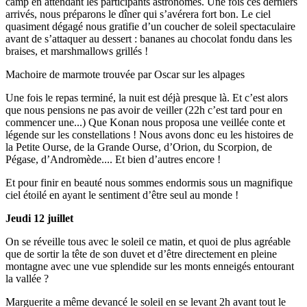
camp en attendant les participants astronomes. Une fois ces derniers
arrivés, nous préparons le dîner qui s’avérera fort bon. Le ciel
quasiment dégagé nous gratifie d’un coucher de soleil spectaculaire
avant de s’attaquer au dessert : bananes au chocolat fondu dans les
braises, et marshmallows grillés !
Machoire de marmote trouvée par Oscar sur les alpages
Une fois le repas terminé, la nuit est déjà presque là. Et c’est alors
que nous pensions ne pas avoir de veiller (22h c’est tard pour en
commencer une...) Que Konan nous proposa une veillée conte et
légende sur les constellations ! Nous avons donc eu les histoires de
la Petite Ourse, de la Grande Ourse, d’Orion, du Scorpion, de
Pégase, d’Andromède.... Et bien d’autres encore !
Et pour finir en beauté nous sommes endormis sous un magnifique
ciel étoilé en ayant le sentiment d’être seul au monde !
Jeudi 12 juillet
On se réveille tous avec le soleil ce matin, et quoi de plus agréable
que de sortir la tête de son duvet et d’être directement en pleine
montagne avec une vue splendide sur les monts enneigés entourant
la vallée ?
Marguerite a même devancé le soleil en se levant 2h avant tout le