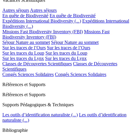
Vacances Scientifiques
Autres séjours
Autres séjours
En quête de Biodiversité
En quête de Biodiversité
Expéditions International Biodiversity (...)
Expéditions International
Biodiversity (...)
Missions Fast Biodiversity Inventory (FBI)
Missions Fast
Biodiversity Inventory (FBI)
Séjour Nature au sommet
Séjour Nature au sommet
Sur les traces de l’Ours
Sur les traces de l’Ours
Sur les traces du Loup
Sur les traces du Loup
Sur les traces du Lynx
Sur les traces du Lynx
Classes de Découvertes Scientifiques
Classes de Découvertes
Scientifiques
Congés Sciences Solidaires
Congés Sciences Solidaires
Références et Supports
Références et Supports
Supports Pédagogiques & Techniques
Les outils d’identification naturaliste (...)
Les outils d’identification
naturaliste (...)
Bibliographie