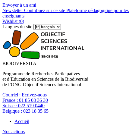
Envoyer à un ami
Newsletter
Contribuez sur ce site
Plateforme pédagogique pour les
enseignants
Wishlist (
0
)
Langues du site
BIODIVERSITA
Programme de Recherches Participatives
et d’Education en Sciences de la Biodiversité
de l’ONG Objectif Sciences International
Courriel :
Ecrivez-nous
France :
01 85 08 36 30
Suisse :
022 519 0440
Belgique :
023 18 35 65
Accueil
Nos actions