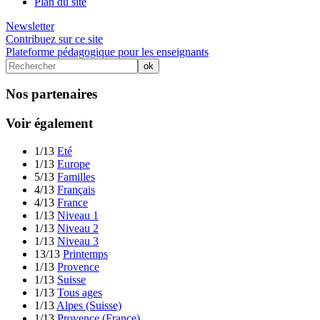
Plan du site
Newsletter
Contribuez sur ce site
Plateforme pédagogique pour les enseignants
Nos partenaires
Voir également
1/13
Eté
1/13
Europe
5/13
Familles
4/13
Français
4/13
France
1/13
Niveau 1
1/13
Niveau 2
1/13
Niveau 3
13/13
Printemps
1/13
Provence
1/13
Suisse
1/13
Tous ages
1/13
Alpes (Suisse)
1/13
Provence (France)