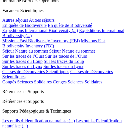
Journal de Bord des Opérations
Vacances Scientifiques
Autres séjours
Autres séjours
En quête de Biodiversité
En quête de Biodiversité
Expéditions International Biodiversity (...)
Expéditions International
Biodiversity (...)
Missions Fast Biodiversity Inventory (FBI)
Missions Fast
Biodiversity Inventory (FBI)
Séjour Nature au sommet
Séjour Nature au sommet
Sur les traces de l’Ours
Sur les traces de l’Ours
Sur les traces du Loup
Sur les traces du Loup
Sur les traces du Lynx
Sur les traces du Lynx
Classes de Découvertes Scientifiques
Classes de Découvertes
Scientifiques
Congés Sciences Solidaires
Congés Sciences Solidaires
Références et Supports
Références et Supports
Supports Pédagogiques & Techniques
Les outils d’identification naturaliste (...)
Les outils d’identification
naturaliste (...)