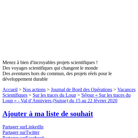
Menez à bien d'incroyables projets scientifiques !
Des voyages scientifiques qui changent le monde
Des aventures hors du commun, des projets réels pour le
développement durable
Accueil
>
Nos actions
>
Journal de Bord des Opérations
>
Vacances
Scientifiques
>
Sur les traces du Loup
>
Séjour « Sur les traces du
Loup » - Val d’Anniviers (Suisse) du 15 au 22 février 2020
Ajouter à ma liste de souhait
Partager surLinkedIn
Partager surTwitter
Partager surFacebook