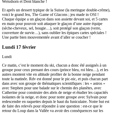
Weisshorn et Dent blanche !
Et après un dessert typique de la Suisse (la meringue double-crème),
voici le grand Jeu, The Game of Glacons ; jeu made in OSI !
Chaque équipe a un glaçon dans son assiette devant soi, et 5 cartes
en main pour pouvoir soit attaquer le glaçon d’une autre équipe
(sèche-cheveux, sel, bougie…), soit protégé son glaçon (verre,
couverture de survie…), sans oublier les épiques cartes spéciales !
Une partie bien mouvementée avant d’aller se coucher !
Lundi 17 février
Lundi
Ce matin, c’est le moment du ski, chacun a donc été assignés à un
groupe pour ceux prenant des cours (prince bleu, roi bleu…), et les
autres montent vite en altitude profiter de la bonne neige pendant
toute la matinée. Rdv est donné pour le pic-nic, et puis chacun part
dans avec son groupe de thématiques scientifiques : les « astros »
avec Stephen pour une balade sur le chemin des planètes, avec
Catherine pour construire des abris de neige et étudier les capacités
isolantes de la neige, et donc pour notre groupe avec Sylvain pour
redescendre en raquettes depuis le haut du funiculaire. Notre but est
de faire des relevés pour répondre à une question : est-ce que le
retour du Loup dans la Vallée va avoir des conséquences sur les