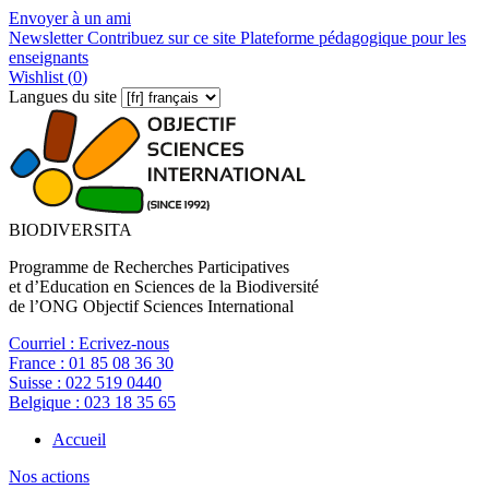
Envoyer à un ami
Newsletter
Contribuez sur ce site
Plateforme pédagogique pour les
enseignants
Wishlist (
0
)
Langues du site
BIODIVERSITA
Programme de Recherches Participatives
et d’Education en Sciences de la Biodiversité
de l’ONG Objectif Sciences International
Courriel :
Ecrivez-nous
France :
01 85 08 36 30
Suisse :
022 519 0440
Belgique :
023 18 35 65
Accueil
Nos actions