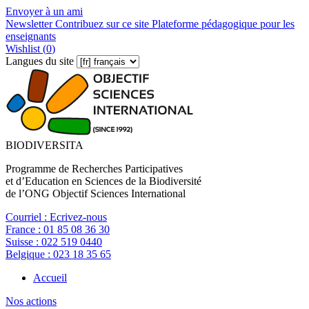
Envoyer à un ami
Newsletter
Contribuez sur ce site
Plateforme pédagogique pour les
enseignants
Wishlist (
0
)
Langues du site
BIODIVERSITA
Programme de Recherches Participatives
et d’Education en Sciences de la Biodiversité
de l’ONG Objectif Sciences International
Courriel :
Ecrivez-nous
France :
01 85 08 36 30
Suisse :
022 519 0440
Belgique :
023 18 35 65
Accueil
Nos actions