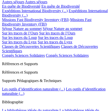
Autres séjours
Autres séjours
En quête de Biodiversité
En quête de Biodiversité
Expéditions International Biodiversity (...)
Expéditions International
Biodiversity (...)
Missions Fast Biodiversity Inventory (FBI)
Missions Fast
Biodiversity Inventory (FBI)
Séjour Nature au sommet
Séjour Nature au sommet
Sur les traces de l’Ours
Sur les traces de l’Ours
Sur les traces du Loup
Sur les traces du Loup
Sur les traces du Lynx
Sur les traces du Lynx
Classes de Découvertes Scientifiques
Classes de Découvertes
Scientifiques
Congés Sciences Solidaires
Congés Sciences Solidaires
Références et Supports
Références et Supports
Supports Pédagogiques & Techniques
Les outils d’identification naturaliste (...)
Les outils d’identification
naturaliste (...)
Bibliographie
La bibliothèque idéale du naturaliste
La bibliothèque idéale du