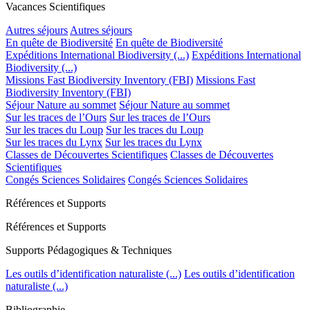
Vacances Scientifiques
Autres séjours
Autres séjours
En quête de Biodiversité
En quête de Biodiversité
Expéditions International Biodiversity (...)
Expéditions International
Biodiversity (...)
Missions Fast Biodiversity Inventory (FBI)
Missions Fast
Biodiversity Inventory (FBI)
Séjour Nature au sommet
Séjour Nature au sommet
Sur les traces de l’Ours
Sur les traces de l’Ours
Sur les traces du Loup
Sur les traces du Loup
Sur les traces du Lynx
Sur les traces du Lynx
Classes de Découvertes Scientifiques
Classes de Découvertes
Scientifiques
Congés Sciences Solidaires
Congés Sciences Solidaires
Références et Supports
Références et Supports
Supports Pédagogiques & Techniques
Les outils d’identification naturaliste (...)
Les outils d’identification
naturaliste (...)
Bibliographie