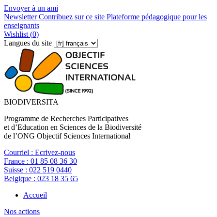
Envoyer à un ami
Newsletter
Contribuez sur ce site
Plateforme pédagogique pour les
enseignants
Wishlist (
0
)
Langues du site
BIODIVERSITA
Programme de Recherches Participatives
et d’Education en Sciences de la Biodiversité
de l’ONG Objectif Sciences International
Courriel :
Ecrivez-nous
France :
01 85 08 36 30
Suisse :
022 519 0440
Belgique :
023 18 35 65
Accueil
Nos actions