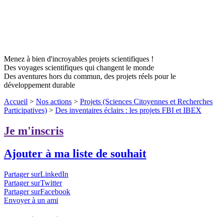
Menez à bien d'incroyables projets scientifiques !
Des voyages scientifiques qui changent le monde
Des aventures hors du commun, des projets réels pour le
développement durable
Accueil
>
Nos actions
>
Projets (Sciences Citoyennes et Recherches
Participatives)
>
Des inventaires éclairs : les projets FBI et IBEX
Je m'inscris
Ajouter à ma liste de souhait
Partager surLinkedIn
Partager surTwitter
Partager surFacebook
Envoyer à un ami