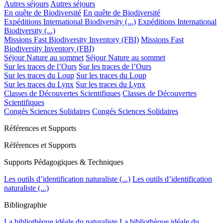
Autres séjours
Autres séjours
En quête de Biodiversité
En quête de Biodiversité
Expéditions International Biodiversity (...)
Expéditions International
Biodiversity (...)
Missions Fast Biodiversity Inventory (FBI)
Missions Fast
Biodiversity Inventory (FBI)
Séjour Nature au sommet
Séjour Nature au sommet
Sur les traces de l’Ours
Sur les traces de l’Ours
Sur les traces du Loup
Sur les traces du Loup
Sur les traces du Lynx
Sur les traces du Lynx
Classes de Découvertes Scientifiques
Classes de Découvertes
Scientifiques
Congés Sciences Solidaires
Congés Sciences Solidaires
Références et Supports
Références et Supports
Supports Pédagogiques & Techniques
Les outils d’identification naturaliste (...)
Les outils d’identification
naturaliste (...)
Bibliographie
La bibliothèque idéale du naturaliste
La bibliothèque idéale du