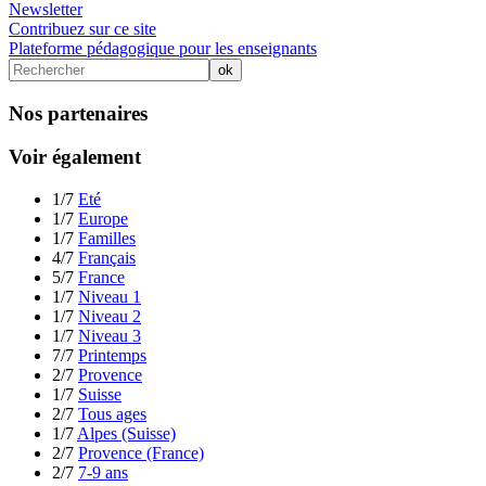
Newsletter
Contribuez sur ce site
Plateforme pédagogique pour les enseignants
Nos partenaires
Voir également
1/7
Eté
1/7
Europe
1/7
Familles
4/7
Français
5/7
France
1/7
Niveau 1
1/7
Niveau 2
1/7
Niveau 3
7/7
Printemps
2/7
Provence
1/7
Suisse
2/7
Tous ages
1/7
Alpes (Suisse)
2/7
Provence (France)
2/7
7-9 ans