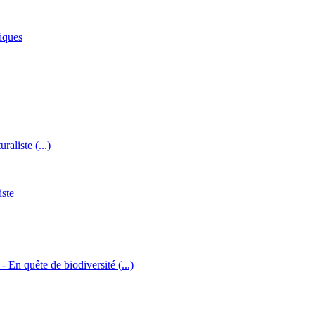
iques
raliste (...)
iste
 - En quête de biodiversité (...)