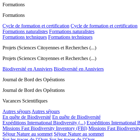
Formations
Formations
Cycle de formation et certification
Cycle de formation et certification
Formations naturalistes
Formations naturalistes
Formations techniques
Formations techniques
Projets (Sciences Citoyennes et Recherches (...)
Projets (Sciences Citoyennes et Recherches (...)
Biodiversité en Anniviers
Biodiversité en Anniviers
Journal de Bord des Opérations
Journal de Bord des Opérations
Vacances Scientifiques
Autres séjours
Autres séjours
En quête de Biodiversité
En quête de Biodiversité
Expéditions International Biodiversity (...)
Expéditions International Bi
Missions Fast Biodiversity Inventory (FBI)
Missions Fast Biodiversit
Séjour Nature au sommet
Séjour Nature au sommet
Sur les traces de l’Ours
Sur les traces de l’Ours