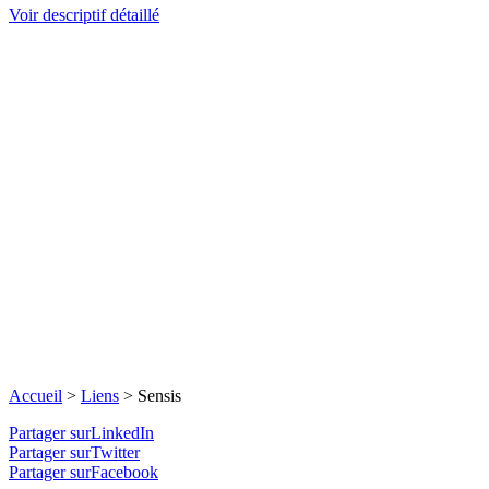
Voir descriptif détaillé
Accueil
>
Liens
>
Sensis
Partager surLinkedIn
Partager surTwitter
Partager surFacebook