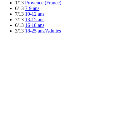
1/13
Provence (France)
6/13
7-9 ans
7/13
10-12 ans
7/13
13-15 ans
6/13
16-18 ans
3/13
18-25 ans/Adultes