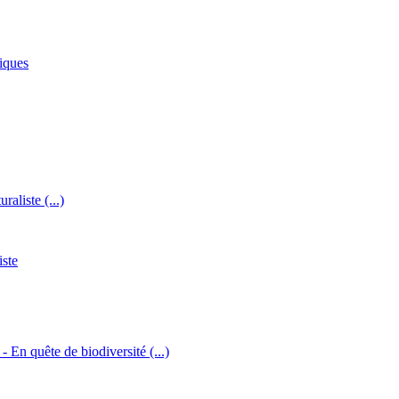
iques
raliste (...)
iste
 - En quête de biodiversité (...)