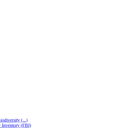
odiversity (...)
y Inventory (FBI)