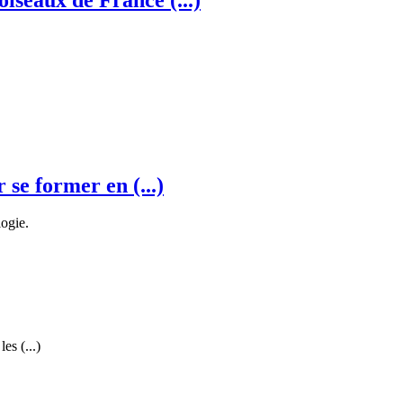
r se former en (...)
logie.
es (...)