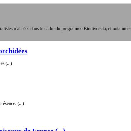
ralistes réalisées dans le cadre du programme Biodiversita, et notamment l
 orchidées
s (...)
résence. (...)
oiseaux de France (...)