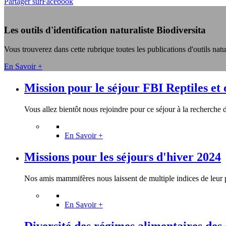
Partager surFacebook
Les outils d'identification naturaliste Biodiversita
Vous trouverez dans cette rubrique toutes les publications d'outils natu
En Savoir +
Mission pour le séjour FBI Reptiles et
Vous allez bientôt nous rejoindre pour ce séjour à la recherche de
En Savoir +
Missions pour les séjours d'hiver 2024
Nos amis mammifères nous laissent de multiple indices de leur p
En Savoir +
Diversité des régimes alimentaires des 