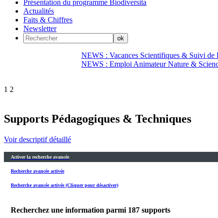
Présentation du programme Biodiversita
Actualités
Faits & Chiffres
Newsletter
NEWS : Vacances Scientifiques & Suivi de la
NEWS : Emploi Animateur Nature & Scien
1
2
Supports Pédagogiques & Techniques
Voir descriptif détaillé
Activer la recherche avancée
Recherche avancée activée
Recherche avancée activée (Cliquer pour désactiver)
Recherchez une information parmi
187
supports