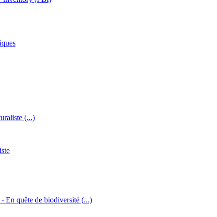
iques
raliste (...)
iste
 - En quête de biodiversité (...)