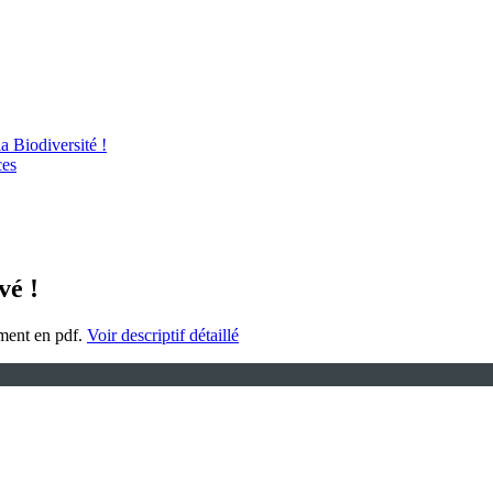
 Biodiversité !
ces
vé !
ment en pdf.
Voir descriptif détaillé