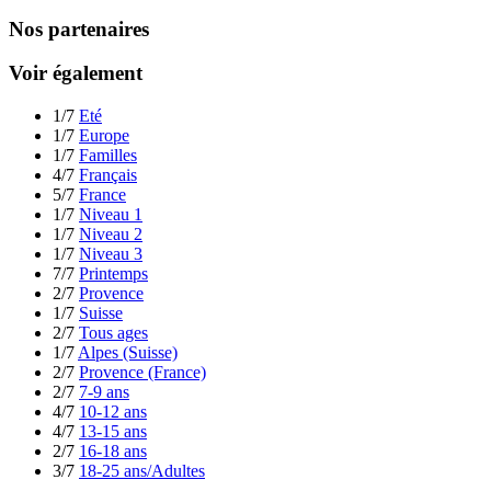
Nos partenaires
Voir également
1/7
Eté
1/7
Europe
1/7
Familles
4/7
Français
5/7
France
1/7
Niveau 1
1/7
Niveau 2
1/7
Niveau 3
7/7
Printemps
2/7
Provence
1/7
Suisse
2/7
Tous ages
1/7
Alpes (Suisse)
2/7
Provence (France)
2/7
7-9 ans
4/7
10-12 ans
4/7
13-15 ans
2/7
16-18 ans
3/7
18-25 ans/Adultes