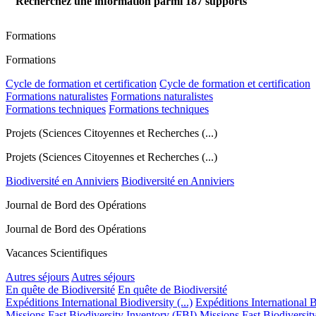
Recherchez une information parmi
187
supports
Formations
Formations
Cycle de formation et certification
Cycle de formation et certification
Formations naturalistes
Formations naturalistes
Formations techniques
Formations techniques
Projets (Sciences Citoyennes et Recherches (...)
Projets (Sciences Citoyennes et Recherches (...)
Biodiversité en Anniviers
Biodiversité en Anniviers
Journal de Bord des Opérations
Journal de Bord des Opérations
Vacances Scientifiques
Autres séjours
Autres séjours
En quête de Biodiversité
En quête de Biodiversité
Expéditions International Biodiversity (...)
Expéditions International Bi
Missions Fast Biodiversity Inventory (FBI)
Missions Fast Biodiversit