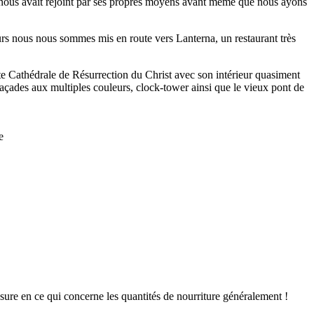
es nous avait rejoint par ses propres moyens avant même que nous ayons
ours nous nous sommes mis en route vers Lanterna, un restaurant très
e Cathédrale de Résurrection du Christ avec son intérieur quasiment
 façades aux multiples couleurs, clock-tower ainsi que le vieux pont de
e
e en ce qui concerne les quantités de nourriture généralement !