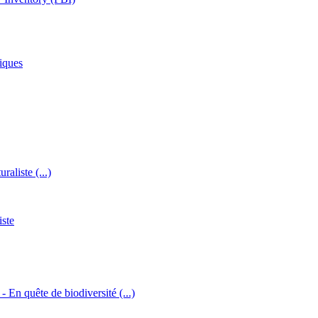
iques
raliste (...)
iste
 - En quête de biodiversité (...)