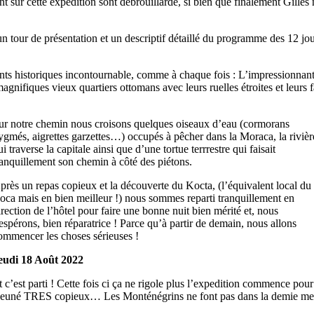
nt sur cette expédition sont débrouillarde, si bien que finalement Gill
un tour de présentation et un descriptif détaillé du programme des 12 j
nts historiques incontournable, comme à chaque fois : L’impressionnant
 magnifiques vieux quartiers ottomans avec leurs ruelles étroites et leurs
ur notre chemin nous croisons quelques oiseaux d’eau (cormorans
ygmés, aigrettes garzettes…) occupés à pêcher dans la Moraca, la rivièr
ui traverse la capitale ainsi que d’une tortue terrrestre qui faisait
ranquillement son chemin à côté des piétons.
près un repas copieux et la découverte du Kocta, (l’équivalent local du
oca mais en bien meilleur !) nous sommes reparti tranquillement en
irection de l’hôtel pour faire une bonne nuit bien mérité et, nous
’espérons, bien réparatrice ! Parce qu’à partir de demain, nous allons
ommencer les choses sérieuses !
eudi 18 Août 2022
t c’est parti ! Cette fois ci ça ne rigole plus l’expedition commence pour
éjeuné TRES copieux… Les Monténégrins ne font pas dans la demie mesur