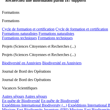
Recherchez une information parmi
187
supports
Formations
Formations
Cycle de formation et certification
Cycle de formation et certification
Formations naturalistes
Formations naturalistes
Formations techniques
Formations techniques
Projets (Sciences Citoyennes et Recherches (...)
Projets (Sciences Citoyennes et Recherches (...)
Biodiversité en Anniviers
Biodiversité en Anniviers
Journal de Bord des Opérations
Journal de Bord des Opérations
Vacances Scientifiques
Autres séjours
Autres séjours
En quête de Biodiversité
En quête de Biodiversité
Expéditions International Biodiversity (...)
Expéditions International Bi
Missions Fast Biodiversity Inventory (FBI)
Missions Fast Biodiversit