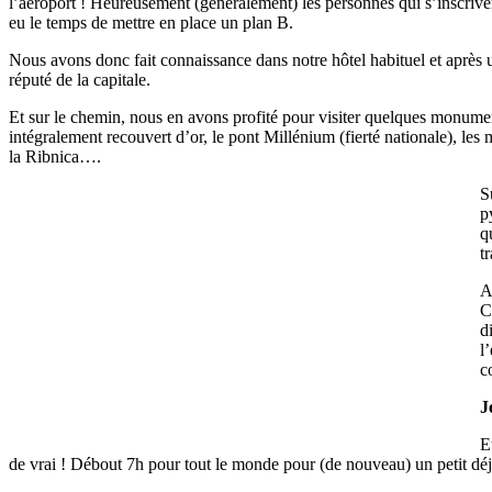
l’aéroport ! Heureusement (généralement) les personnes qui s’inscrive
eu le temps de mettre en place un plan B.
Nous avons donc fait connaissance dans notre hôtel habituel et après 
réputé de la capitale.
Et sur le chemin, nous en avons profité pour visiter quelques monume
intégralement recouvert d’or, le pont Millénium (fierté nationale), les
la Ribnica….
S
p
q
t
A
C
d
l
c
J
E
de vrai ! Débout 7h pour tout le monde pour (de nouveau) un petit d