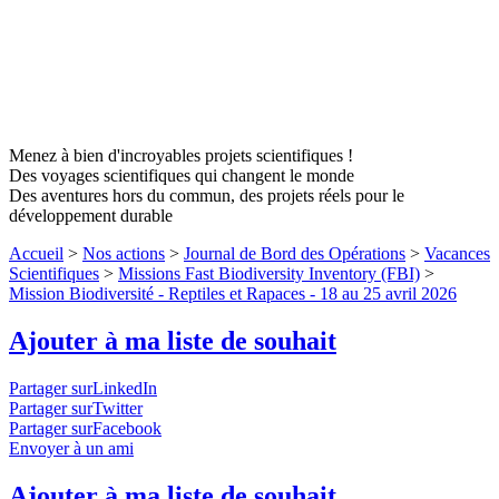
Menez à bien d'incroyables projets scientifiques !
Des voyages scientifiques qui changent le monde
Des aventures hors du commun, des projets réels pour le
développement durable
Accueil
>
Nos actions
>
Journal de Bord des Opérations
>
Vacances
Scientifiques
>
Missions Fast Biodiversity Inventory (FBI)
>
Mission Biodiversité - Reptiles et Rapaces - 18 au 25 avril 2026
Ajouter à ma liste de souhait
Partager surLinkedIn
Partager surTwitter
Partager surFacebook
Envoyer à un ami
Ajouter à ma liste de souhait