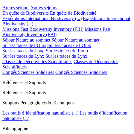
Autres séjours
Autres séjours
En quête de Biodiversité
En quête de Biodiversité
Expéditions International Biodiversity (...)
Expéditions International
Biodiversity (...)
Missions Fast Biodiversity Inventory (FBI)
Missions Fast
Biodiversity Inventory (FBI)
Séjour Nature au sommet
Séjour Nature au sommet
Sur les traces de l’Ours
Sur les traces de l’Ours
Sur les traces du Loup
Sur les traces du Loup
Sur les traces du Lynx
Sur les traces du Lynx
Classes de Découvertes Scientifiques
Classes de Découvertes
Scientifiques
Congés Sciences Solidaires
Congés Sciences Solidaires
Références et Supports
Références et Supports
Supports Pédagogiques & Techniques
Les outils d’identification naturaliste (...)
Les outils d’identification
naturaliste (...)
Bibliographie