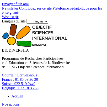
Envoyer à un ami
Newsletter
Contribuez sur ce site
Plateforme pédagogique pour les
enseignants
Wishlist (
0
)
Langues du site
BIODIVERSITA
Programme de Recherches Participatives
et d’Education en Sciences de la Biodiversité
de l’ONG Objectif Sciences International
Courriel :
Ecrivez-nous
France :
01 85 08 36 30
Suisse :
022 519 0440
Belgique :
023 18 35 65
Accueil
Nos actions