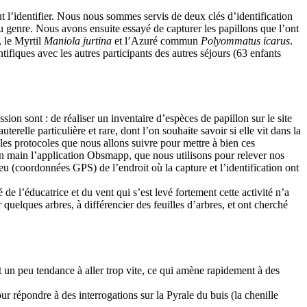
l’identifier. Nous nous sommes servis de deux clés d’identification
’au genre. Nous avons ensuite essayé de capturer les papillons que l’ont
, le Myrtil
Maniola jurtina
et l’Azuré commun
Polyommatus icarus
.
entifiques avec les autres participants des autres séjours (63 enfants
sion sont : de réaliser un inventaire d’espèces de papillon sur le site
uterelle particulière et rare, dont l’on souhaite savoir si elle vit dans la
e les protocoles que nous allons suivre pour mettre à bien ces
 en main l’application Obsmapp, que nous utilisons pour relever nos
 lieu (coordonnées GPS) de l’endroit où la capture et l’identification ont
e l’éducatrice et du vent qui s’est levé fortement cette activité n’a
r quelques arbres, à différencier des feuilles d’arbres, et ont cherché
ont un peu tendance à aller trop vite, ce qui amène rapidement à des
our répondre à des interrogations sur la Pyrale du buis (la chenille