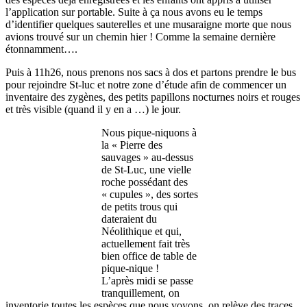
l’application sur portable. Suite à ça nous avons eu le temps
d’identifier quelques sauterelles et une musaraigne morte que nous
avions trouvé sur un chemin hier ! Comme la semaine dernière
étonnamment….
Puis à 11h26, nous prenons nos sacs à dos et partons prendre le bus
pour rejoindre St-luc et notre zone d’étude afin de commencer un
inventaire des zygènes, des petits papillons nocturnes noirs et rouges
et très visible (quand il y en a …) le jour.
Nous pique-niquons à
la « Pierre des
sauvages » au-dessus
de St-Luc, une vielle
roche possédant des
« cupules », des sortes
de petits trous qui
dateraient du
Néolithique et qui,
actuellement fait très
bien office de table de
pique-nique !
L’après midi se passe
tranquillement, on
inventorie toutes les espèces que nous voyons, on relève des traces