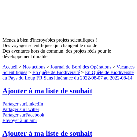
Menez à bien d'incroyables projets scientifiques !
Des voyages scientifiques qui changent le monde
Des aventures hors du commun, des projets réels pour le
développement durable
Accueil
>
Nos actions
>
Journal de Bord des Opérations
>
Vacances
Scientifiques
>
En quête de Biodiversité
>
En Quête de Biodiversité
au Pays du Loup FR Sans itinérance du 2022-08-07 au 2022-08-14
Ajouter à ma liste de souhait
Partager surLinkedIn
Partager surTwitter
Partager surFacebook
Envoyer à un ami
Ajouter à ma liste de souhait