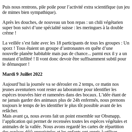
Puis nous rentrons, pile poile pour l’activité extra scientifique (un jeu
de mimes bien sympathique).
Après les douches, de nouveau un bon repas : un chili végétarien
super bon suivi d’une spécialité suisse : les meringues à la double
crème !
La veillée s’est faite avec les 18 participants de tous les groupes : Un
sporz ! Tous étaient un groupe d’astronautes en quête d’une
nouvelle planète habitable mais pas de chance... parmi eux il y a un
mutant d’infiltré ! Il vont donc devoir être suffisamment subtil pour
le démasquer !
Mardi 9 Juillet 2022
Aujourd’hui la journée va se dérouler en 2 temps, ce matin nos
jeunes aventuriers vont rester au laboratoire pour identifier les
espèces trouvées hier et ramenées dans des bocaux. L’idée étant de
ne jamais garder des animaux plus de 24h enfermés, nous prenons
toujours le temps de les identifier le plus tôt possible avant de les
relâcher.
Mais avant ça, nous avons fait un point ensemble sur Obsmapp,
l’application qui permet de recensées toutes les espèces végétales et
animales de la vallée. Nous avons regardé les cartes de répartition
des espèces déjà enregistrées et les enfants ont appris à utiliser