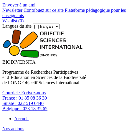
Envoyer à un ami
Newsletter
Contribuez sur ce site
Plateforme pédagogique pour les
enseignants
Wishlist (
0
)
Langues du site
BIODIVERSITA
Programme de Recherches Participatives
et d’Education en Sciences de la Biodiversité
de l’ONG Objectif Sciences International
Courriel :
Ecrivez-nous
France :
01 85 08 36 30
Suisse :
022 519 0440
Belgique :
023 18 35 65
Accueil
Nos actions