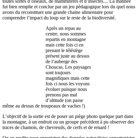
toutes sortes d’oiseaux, de mammifères et d’insectes.... La matinée
fut bien remplie et conclue par un jeu pédagogique lors du quel nous
avons du reconstituer une grande chaine alimentaire pour
comprendre l’impact du loup sur le reste de la biodiversité.
Après un repas au
centre, nous sommes
repartis en montagne
mais cette fois ci en
prenant le télésiège
présent juste au dessus
de l’auberge des
Choucas. Les paysages
sont toujours
magnifiques mais cette
fois ci nous les voyons
évoluer puisque nous
prenons pas mal
d’altitude (on passe
même au dessus de troupeaux de vaches !)
L’objectif de la sortie est de poser un piège photo quelque part dans
la montagne, à un endroit ou un groupe précédent à pu observer des
traces de chamois, de chevreuils, de cerfs et de renard !
On en profite pour enregistrer des données naturalistes opportunistes