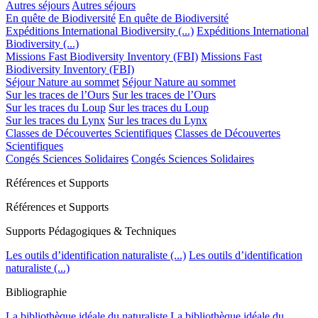
Autres séjours
Autres séjours
En quête de Biodiversité
En quête de Biodiversité
Expéditions International Biodiversity (...)
Expéditions International
Biodiversity (...)
Missions Fast Biodiversity Inventory (FBI)
Missions Fast
Biodiversity Inventory (FBI)
Séjour Nature au sommet
Séjour Nature au sommet
Sur les traces de l’Ours
Sur les traces de l’Ours
Sur les traces du Loup
Sur les traces du Loup
Sur les traces du Lynx
Sur les traces du Lynx
Classes de Découvertes Scientifiques
Classes de Découvertes
Scientifiques
Congés Sciences Solidaires
Congés Sciences Solidaires
Références et Supports
Références et Supports
Supports Pédagogiques & Techniques
Les outils d’identification naturaliste (...)
Les outils d’identification
naturaliste (...)
Bibliographie
La bibliothèque idéale du naturaliste
La bibliothèque idéale du