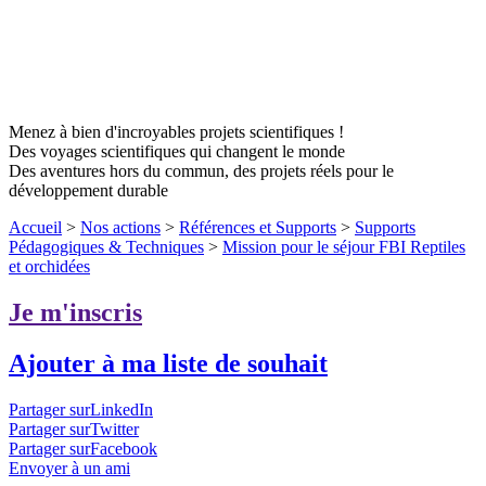
Menez à bien d'incroyables projets scientifiques !
Des voyages scientifiques qui changent le monde
Des aventures hors du commun, des projets réels pour le
développement durable
Accueil
>
Nos actions
>
Références et Supports
>
Supports
Pédagogiques & Techniques
>
Mission pour le séjour FBI Reptiles
et orchidées
Je m'inscris
Ajouter à ma liste de souhait
Partager surLinkedIn
Partager surTwitter
Partager surFacebook
Envoyer à un ami