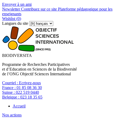
Envoyer à un ami
Newsletter
Contribuez sur ce site
Plateforme pédagogique pour les
enseignants
Wishlist (
0
)
Langues du site
BIODIVERSITA
Programme de Recherches Participatives
et d’Education en Sciences de la Biodiversité
de l’ONG Objectif Sciences International
Courriel :
Ecrivez-nous
France :
01 85 08 36 30
Suisse :
022 519 0440
Belgique :
023 18 35 65
Accueil
Nos actions