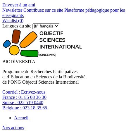
Envoyer à un ami
Newsletter
Contribuez sur ce site
Plateforme pédagogique pour les
enseignants
Wishlist (
0
)
Langues du site
BIODIVERSITA
Programme de Recherches Participatives
et d’Education en Sciences de la Biodiversité
de l’ONG Objectif Sciences International
Courriel :
Ecrivez-nous
France :
01 85 08 36 30
Suisse :
022 519 0440
Belgique :
023 18 35 65
Accueil
Nos actions