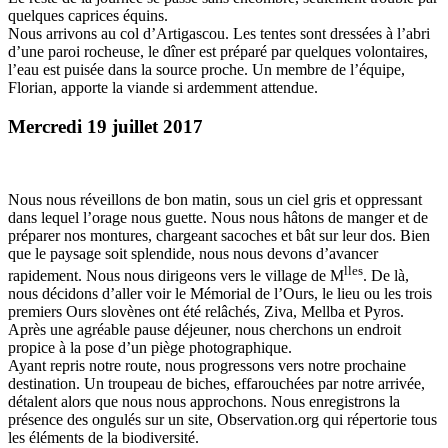
quelques caprices équins.
Nous arrivons au col d’Artigascou. Les tentes sont dressées à l’abri
d’une paroi rocheuse, le dîner est préparé par quelques volontaires,
l’eau est puisée dans la source proche. Un membre de l’équipe,
Florian, apporte la viande si ardemment attendue.
Mercredi 19 juillet 2017
Nous nous réveillons de bon matin, sous un ciel gris et oppressant
dans lequel l’orage nous guette. Nous nous hâtons de manger et de
préparer nos montures, chargeant sacoches et bât sur leur dos. Bien
que le paysage soit splendide, nous nous devons d’avancer
lles
rapidement. Nous nous dirigeons vers le village de M
. De là,
nous décidons d’aller voir le Mémorial de l’Ours, le lieu ou les trois
premiers Ours slovènes ont été relâchés, Ziva, Mellba et Pyros.
Après une agréable pause déjeuner, nous cherchons un endroit
propice à la pose d’un piège photographique.
Ayant repris notre route, nous progressons vers notre prochaine
destination. Un troupeau de biches, effarouchées par notre arrivée,
détalent alors que nous nous approchons. Nous enregistrons la
présence des ongulés sur un site, Observation.org qui répertorie tous
les éléments de la biodiversité.