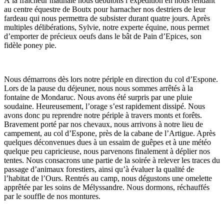
À la fraîcheur matinale nous débutons l’expédition en nous rendant
au centre équestre de Boutx pour harnacher nos destriers de leur
fardeau qui nous permettra de subsister durant quatre jours. Après
multiples délibérations, Sylvie, notre experte équine, nous permet
d’emporter de précieux oeufs dans le bât de Pain d’Epices, son
fidèle poney pie.
Nous démarrons dès lors notre périple en direction du col d’Espone.
Lors de la pause du déjeuner, nous nous sommes arrêtés à la
fontaine de Mondaruc. Nous avons été surpris par une pluie
soudaine. Heureusement, l’orage s’est rapidement dissipé. Nous
avons donc pu reprendre notre périple à travers monts et forêts.
Bravement porté par nos chevaux, nous arrivons à notre lieu de
campement, au col d’Espone, près de la cabane de l’Artigue. Après
quelques déconvenues dues à un essaim de guêpes et à une météo
quelque peu capricieuse, nous parvenons finalement à déplier nos
tentes. Nous consacrons une partie de la soirée à relever les traces du
passage d’animaux forestiers, ainsi qu’à évaluer la qualité de
l’habitat de l’Ours. Rentrés au camp, nous dégustons une omelette
apprêtée par les soins de Mélyssandre. Nous dormons, réchauffés
par le souffle de nos montures.