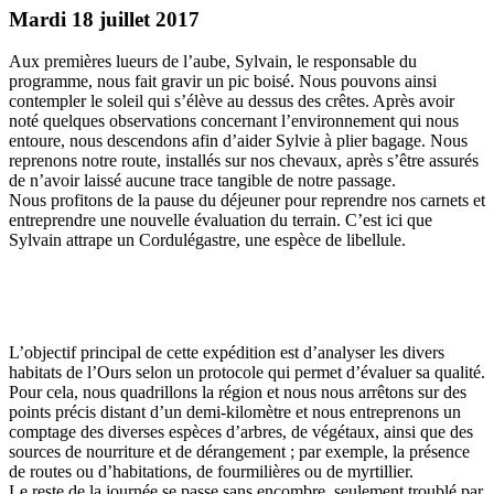
Mardi 18 juillet 2017
Aux premières lueurs de l’aube, Sylvain, le responsable du
programme, nous fait gravir un pic boisé. Nous pouvons ainsi
contempler le soleil qui s’élève au dessus des crêtes. Après avoir
noté quelques observations concernant l’environnement qui nous
entoure, nous descendons afin d’aider Sylvie à plier bagage. Nous
reprenons notre route, installés sur nos chevaux, après s’être assurés
de n’avoir laissé aucune trace tangible de notre passage.
Nous profitons de la pause du déjeuner pour reprendre nos carnets et
entreprendre une nouvelle évaluation du terrain. C’est ici que
Sylvain attrape un Cordulégastre, une espèce de libellule.
L’objectif principal de cette expédition est d’analyser les divers
habitats de l’Ours selon un protocole qui permet d’évaluer sa qualité.
Pour cela, nous quadrillons la région et nous nous arrêtons sur des
points précis distant d’un demi-kilomètre et nous entreprenons un
comptage des diverses espèces d’arbres, de végétaux, ainsi que des
sources de nourriture et de dérangement ; par exemple, la présence
de routes ou d’habitations, de fourmilières ou de myrtillier.
Le reste de la journée se passe sans encombre, seulement troublé par