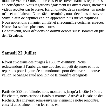
mode de vie de l’Ours afin de classer les divers habitats répertoriés
en conséquent. Nous regardons également les divers enregistrements
vidéos récoltés par le piège. Ici, un ongulé, deux sangliers, un merle
mâle et un blaireau. Notre tâche terminée, nous décidons de suivre
Sylvain afin de capturer et d’en apprendre plus sur les papillons.
Nous apprenons à manier un filet et à reconnaître certaines espèces.
Notre chasse dure plusieurs heures.
Le soir venu, nous décidons de dormir dehors sur le sommet du pic
de l’Escalette.
Samedi 22 Juillet
Réveil au-dessus des nuages à 1600 m d’altitude. Nous
redescendons à l’auberge, une douche, un petit déjeuner et nous
repartons pour la journée en randonnée pour découvrir un nouveau
vallon, le Sahage situé non loin de la frontière espagnole.
Partis de 550 m d’alitude, nous monterons jusqu’à la côte 1350 m.
En chemin, nous croisons isards et martres. Arrivés à la cabane des
Réchets, des chevaux semi-sauvages viennent à notre rencontre,
ceux-là aussi aiment bien les caresses.