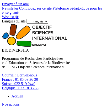
Envoyer à un ami
Newsletter
Contribuez sur ce site
Plateforme pédagogique pour les
enseignants
Wishlist (
0
)
Langues du site
BIODIVERSITA
Programme de Recherches Participatives
et d’Education en Sciences de la Biodiversité
de l’ONG Objectif Sciences International
Courriel :
Ecrivez-nous
France :
01 85 08 36 30
Suisse :
022 519 0440
Belgique :
023 18 35 65
Accueil
Nos actions