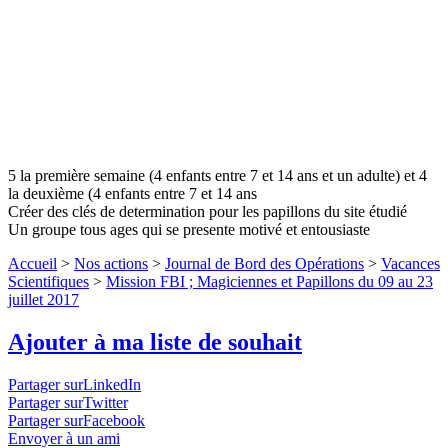
5 la première semaine (4 enfants entre 7 et 14 ans et un adulte) et 4
la deuxième (4 enfants entre 7 et 14 ans
Créer des clés de determination pour les papillons du site étudié
Un groupe tous ages qui se presente motivé et entousiaste
Accueil
>
Nos actions
>
Journal de Bord des Opérations
>
Vacances
Scientifiques
>
Mission FBI ; Magiciennes et Papillons du 09 au 23
juillet 2017
Ajouter à ma liste de souhait
Partager surLinkedIn
Partager surTwitter
Partager surFacebook
Envoyer à un ami