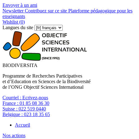
Envoyer à un ami
Newsletter
Contribuez sur ce site
Plateforme pédagogique pour les
enseignants
Wishlist (
0
)
Langues du site
BIODIVERSITA
Programme de Recherches Participatives
et d’Education en Sciences de la Biodiversité
de l’ONG Objectif Sciences International
Courriel :
Ecrivez-nous
France :
01 85 08 36 30
Suisse :
022 519 0440
Belgique :
023 18 35 65
Accueil
Nos actions