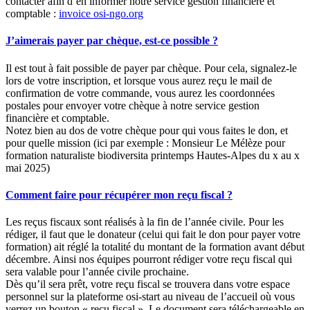
contacter afin d’en informer notre service gestion financière et
comptable :
invoice
osi-ngo.org
J’aimerais payer par chèque, est-ce possible ?
Il est tout à fait possible de payer par chèque. Pour cela, signalez-le
lors de votre inscription, et lorsque vous aurez reçu le mail de
confirmation de votre commande, vous aurez les coordonnées
postales pour envoyer votre chèque à notre service gestion
financière et comptable.
Notez bien au dos de votre chèque pour qui vous faites le don, et
pour quelle mission (ici par exemple : Monsieur Le Mélèze pour
formation naturaliste biodiversita printemps Hautes-Alpes du x au x
mai 2025)
Comment faire pour récupérer mon reçu fiscal ?
Les reçus fiscaux sont réalisés à la fin de l’année civile. Pour les
rédiger, il faut que le donateur (celui qui fait le don pour payer votre
formation) ait réglé la totalité du montant de la formation avant début
décembre. Ainsi nos équipes pourront rédiger votre reçu fiscal qui
sera valable pour l’année civile prochaine.
Dès qu’il sera prêt, votre reçu fiscal se trouvera dans votre espace
personnel sur la plateforme osi-start au niveau de l’accueil où vous
verrez un bouton « reçu fiscal ». Le document sera téléchargeable en