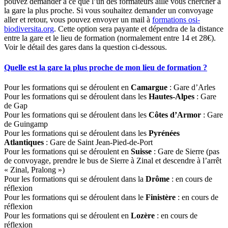
pouvez demander à ce que l’un des formateurs aille vous chercher à
la gare la plus proche. Si vous souhaitez demander un convoyage
aller et retour, vous pouvez envoyer un mail à
formations
osi-
biodiversita.org
. Cette option sera payante et dépendra de la distance
entre la gare et le lieu de formation (normalement entre 14 et 28€).
Voir le détail des gares dans la question ci-dessous.
Quelle est la gare la plus proche de mon lieu de formation ?
Pour les formations qui se déroulent en
Camargue
: Gare d’Arles
Pour les formations qui se déroulent dans les
Hautes-Alpes
: Gare
de Gap
Pour les formations qui se déroulent dans les
Côtes d’Armor
: Gare
de Guingamp
Pour les formations qui se déroulent dans les
Pyrénées
Atlantiques
: Gare de Saint Jean-Pied-de-Port
Pour les formations qui se déroulent en
Suisse
: Gare de Sierre (pas
de convoyage, prendre le bus de Sierre à Zinal et descendre à l’arrêt
« Zinal, Pralong »)
Pour les formations qui se déroulent dans la
Drôme
: en cours de
réflexion
Pour les formations qui se déroulent dans le
Finistère
: en cours de
réflexion
Pour les formations qui se déroulent en
Lozère
: en cours de
réflexion