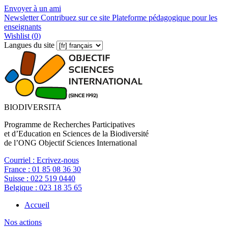
Envoyer à un ami
Newsletter
Contribuez sur ce site
Plateforme pédagogique pour les
enseignants
Wishlist (
0
)
Langues du site
BIODIVERSITA
Programme de Recherches Participatives
et d’Education en Sciences de la Biodiversité
de l’ONG Objectif Sciences International
Courriel :
Ecrivez-nous
France :
01 85 08 36 30
Suisse :
022 519 0440
Belgique :
023 18 35 65
Accueil
Nos actions