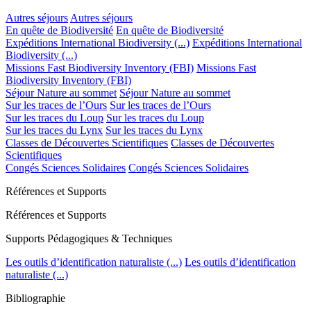
Autres séjours
Autres séjours
En quête de Biodiversité
En quête de Biodiversité
Expéditions International Biodiversity (...)
Expéditions International
Biodiversity (...)
Missions Fast Biodiversity Inventory (FBI)
Missions Fast
Biodiversity Inventory (FBI)
Séjour Nature au sommet
Séjour Nature au sommet
Sur les traces de l’Ours
Sur les traces de l’Ours
Sur les traces du Loup
Sur les traces du Loup
Sur les traces du Lynx
Sur les traces du Lynx
Classes de Découvertes Scientifiques
Classes de Découvertes
Scientifiques
Congés Sciences Solidaires
Congés Sciences Solidaires
Références et Supports
Références et Supports
Supports Pédagogiques & Techniques
Les outils d’identification naturaliste (...)
Les outils d’identification
naturaliste (...)
Bibliographie