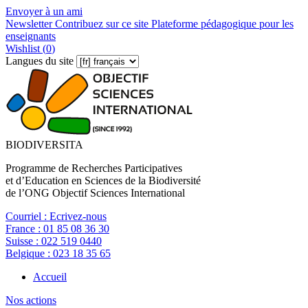
Envoyer à un ami
Newsletter
Contribuez sur ce site
Plateforme pédagogique pour les
enseignants
Wishlist (
0
)
Langues du site
BIODIVERSITA
Programme de Recherches Participatives
et d’Education en Sciences de la Biodiversité
de l’ONG Objectif Sciences International
Courriel :
Ecrivez-nous
France :
01 85 08 36 30
Suisse :
022 519 0440
Belgique :
023 18 35 65
Accueil
Nos actions