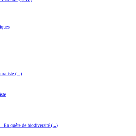
iques
raliste (...)
iste
 - En quête de biodiversité (...)