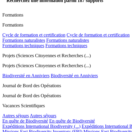
Recherchez une information parmi
187
supports
Formations
Formations
Cycle de formation et certification
Cycle de formation et certification
Formations naturalistes
Formations naturalistes
Formations techniques
Formations techniques
Projets (Sciences Citoyennes et Recherches (...)
Projets (Sciences Citoyennes et Recherches (...)
Biodiversité en Anniviers
Biodiversité en Anniviers
Journal de Bord des Opérations
Journal de Bord des Opérations
Vacances Scientifiques
Autres séjours
Autres séjours
En quête de Biodiversité
En quête de Biodiversité
Expéditions International Biodiversity (...)
Expéditions International Bi
Missions Fast Biodiversity Inventory (FBI)
Missions Fast Biodiversit