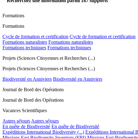
Recherchez une information parmi
187
supports
Formations
Formations
Cycle de formation et certification
Cycle de formation et certification
Formations naturalistes
Formations naturalistes
Formations techniques
Formations techniques
Projets (Sciences Citoyennes et Recherches (...)
Projets (Sciences Citoyennes et Recherches (...)
Biodiversité en Anniviers
Biodiversité en Anniviers
Journal de Bord des Opérations
Journal de Bord des Opérations
Vacances Scientifiques
Autres séjours
Autres séjours
En quête de Biodiversité
En quête de Biodiversité
Expéditions International Biodiversity (...)
Expéditions International Bi
Missions Fast Biodiversity Inventory (FBI)
Missions Fast Biodiversit