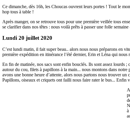
Ce dimanche, dès 16h, les Choucas ouvrent leurs portes ! Tout le mond
hop tous à table !
Après manger, on se retrouve tous pour une première veillée tous ense
se clarifier dans nos têtes : nous voilà prêts à passer une folle semai
Lundi 20 juillet 2020
C’est lundi matin, il fait super beau.. alors nous nous préparons en vi
première expédition en itinérance l’été dernier, Erin et Léna qui nous r
En fin de matinée, nos sacs sont enfin bouclés. Ils sont assez lourds ;
autour du cou, filets à papillons à la main... nous montons dans notre
avons une bonne heure d’attente, alors nous partons nous trouver un co
Papillons, oiseaux et criquets ont failli nous faire rater le bus... Enfi
A
p
d
N
à
a