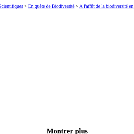
cientifiques
>
En quête de Biodiversité
>
A l'affût de la biodiversité e
Montrer plus