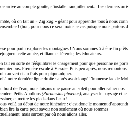
e arrive au compte-goutte, s’installe tranquillement... Les derniers ar
mble, où on fait un « Zig Zag » géant pour apprendre tous à nous conna
ne ensemble ! (bon, pour nous ce sera moins le cas puisque nous partons 
tesse pour partir explorer les montagnes ! Nous sommes 5 à être fin prêts
ejoignent cette année, et Iliane et Jérémie, les éducateurs.
 on fait en sorte de rééquilibrer le chargement pour que personne ne porte
 premier bus. Première escale à Vissoie. Puis peu après, nous remontons
in au vert et au frais pour pique-niquer.
n voilà notre dernière ligne droite : après avoir longé l’immense lac de M
u bord de l’eau, nous faisons une pause au soleil pour aller saluer nos
remiers Petits Apollons
(Parnassius phoebus)
, analyser le paysage et le
essiner, et mettre les pieds dans l’eau !
ous voilà au début de notre itinéraire : c’est donc le moment d’apprend
 bien lire la carte pour savoir non seulement où nous sommes
ctuellement, mais surtout par où nous allons aller.