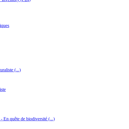
iques
raliste (...)
iste
 - En quête de biodiversité (...)