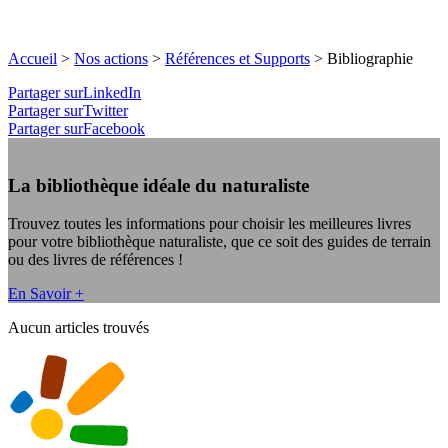
Accueil
>
Nos actions
>
Références et Supports
>
Bibliographie
Partager surLinkedIn
Partager surTwitter
Partager surFacebook
La bibliothèque idéale du naturaliste
Trouvez toutes les informations pour choisir les meilleures livres
pour votre bibliothèque naturaliste, que ce soit des guides de terrain
ou des livres de références !
En Savoir +
Aucun articles trouvés