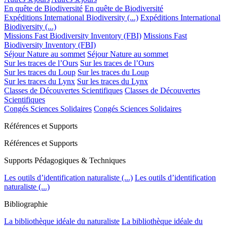
En quête de Biodiversité
En quête de Biodiversité
Expéditions International Biodiversity (...)
Expéditions International
Biodiversity (...)
Missions Fast Biodiversity Inventory (FBI)
Missions Fast
Biodiversity Inventory (FBI)
Séjour Nature au sommet
Séjour Nature au sommet
Sur les traces de l’Ours
Sur les traces de l’Ours
Sur les traces du Loup
Sur les traces du Loup
Sur les traces du Lynx
Sur les traces du Lynx
Classes de Découvertes Scientifiques
Classes de Découvertes
Scientifiques
Congés Sciences Solidaires
Congés Sciences Solidaires
Références et Supports
Références et Supports
Supports Pédagogiques & Techniques
Les outils d’identification naturaliste (...)
Les outils d’identification
naturaliste (...)
Bibliographie
La bibliothèque idéale du naturaliste
La bibliothèque idéale du