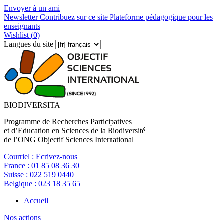
Envoyer à un ami
Newsletter
Contribuez sur ce site
Plateforme pédagogique pour les
enseignants
Wishlist (
0
)
Langues du site
BIODIVERSITA
Programme de Recherches Participatives
et d’Education en Sciences de la Biodiversité
de l’ONG Objectif Sciences International
Courriel :
Ecrivez-nous
France :
01 85 08 36 30
Suisse :
022 519 0440
Belgique :
023 18 35 65
Accueil
Nos actions