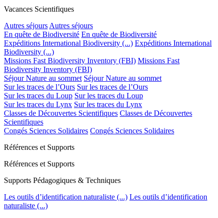
Vacances Scientifiques
Autres séjours
Autres séjours
En quête de Biodiversité
En quête de Biodiversité
Expéditions International Biodiversity (...)
Expéditions International
Biodiversity (...)
Missions Fast Biodiversity Inventory (FBI)
Missions Fast
Biodiversity Inventory (FBI)
Séjour Nature au sommet
Séjour Nature au sommet
Sur les traces de l’Ours
Sur les traces de l’Ours
Sur les traces du Loup
Sur les traces du Loup
Sur les traces du Lynx
Sur les traces du Lynx
Classes de Découvertes Scientifiques
Classes de Découvertes
Scientifiques
Congés Sciences Solidaires
Congés Sciences Solidaires
Références et Supports
Références et Supports
Supports Pédagogiques & Techniques
Les outils d’identification naturaliste (...)
Les outils d’identification
naturaliste (...)