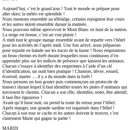
Aujourd’hui, c’est le grand jour ! Tout le monde se prépare pour
aller skier, la météo est splendide !
Nous montons ensemble au télésiège, certains rejoignent leur cours
et les autres skient ensemble durant la matinée.
Nous pouvons même apercevoir le Mont Blanc en haut de la station.
La neige est bonne, c’est un vrai plaisir !
A midi tout le groupe mange ensemble avant de repartir vers l’hôtel
pour les activités de l’après midi. Une fois arrivé, nous préparons
pour repartir en balade sur les traces de la faune ! Nous empruntons
un beau chemin en forêt durant lesquelles nous continuons d’en
apprendre plus sur les indices de présence que laissent les animaux.
Chacun s’essaye à identifier des empreintes à l’aide d’un clé
d’identification, un outil bien pratique ! Chamois, lièvre, renard,
écureuil, martre … il y a du monde dans la forêt !
Nous prenons un bon gouter puis commençons un protocole de
transect durant lequel il faut identifier toutes les pistes d’animaux qui
traversent le chemin. Chacun a son rôle, identifier, noter, être attentif,
il faut être rigoureux !
Avant qu’il fasse nuit, on prend la route du retour pour l’hôtel.
Après manger, une grande sardine est organisée dans l’hôtel !
Chacun à son tour se cache et les autres doivent le trouver, c’est
clairement Marie qui gagne la partie !
MARDI