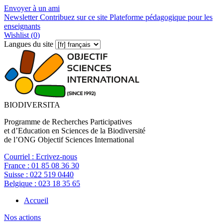
Envoyer à un ami
Newsletter
Contribuez sur ce site
Plateforme pédagogique pour les
enseignants
Wishlist (
0
)
Langues du site
BIODIVERSITA
Programme de Recherches Participatives
et d’Education en Sciences de la Biodiversité
de l’ONG Objectif Sciences International
Courriel :
Ecrivez-nous
France :
01 85 08 36 30
Suisse :
022 519 0440
Belgique :
023 18 35 65
Accueil
Nos actions