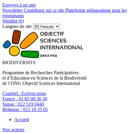
Envoyer à un ami
Newsletter
Contribuez sur ce site
Plateforme pédagogique pour les
enseignants
Wishlist (
0
)
Langues du site
BIODIVERSITA
Programme de Recherches Participatives
et d’Education en Sciences de la Biodiversité
de l’ONG Objectif Sciences International
Courriel :
Ecrivez-nous
France :
01 85 08 36 30
Suisse :
022 519 0440
Belgique :
023 18 35 65
Accueil
Nos actions