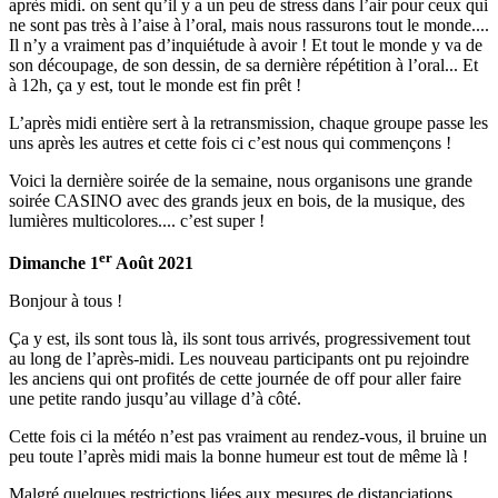
après midi. on sent qu’il y a un peu de stress dans l’air pour ceux qui
ne sont pas très à l’aise à l’oral, mais nous rassurons tout le monde....
Il n’y a vraiment pas d’inquiétude à avoir ! Et tout le monde y va de
son découpage, de son dessin, de sa dernière répétition à l’oral... Et
à 12h, ça y est, tout le monde est fin prêt !
L’après midi entière sert à la retransmission, chaque groupe passe les
uns après les autres et cette fois ci c’est nous qui commençons !
Voici la dernière soirée de la semaine, nous organisons une grande
soirée CASINO avec des grands jeux en bois, de la musique, des
lumières multicolores.... c’est super !
er
Dimanche 1
Août 2021
Bonjour à tous !
Ça y est, ils sont tous là, ils sont tous arrivés, progressivement tout
au long de l’après-midi. Les nouveau participants ont pu rejoindre
les anciens qui ont profités de cette journée de off pour aller faire
une petite rando jusqu’au village d’à côté.
Cette fois ci la météo n’est pas vraiment au rendez-vous, il bruine un
peu toute l’après midi mais la bonne humeur est tout de même là !
Malgré quelques restrictions liées aux mesures de distanciations