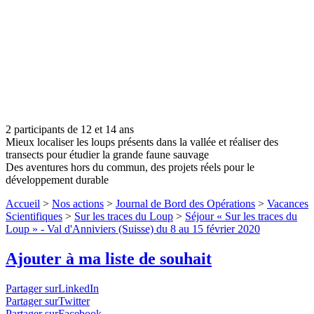
2 participants de 12 et 14 ans
Mieux localiser les loups présents dans la vallée et réaliser des
transects pour étudier la grande faune sauvage
Des aventures hors du commun, des projets réels pour le
développement durable
Accueil
>
Nos actions
>
Journal de Bord des Opérations
>
Vacances
Scientifiques
>
Sur les traces du Loup
>
Séjour « Sur les traces du
Loup » - Val d'Anniviers (Suisse) du 8 au 15 février 2020
Ajouter à ma liste de souhait
Partager surLinkedIn
Partager surTwitter
Partager surFacebook