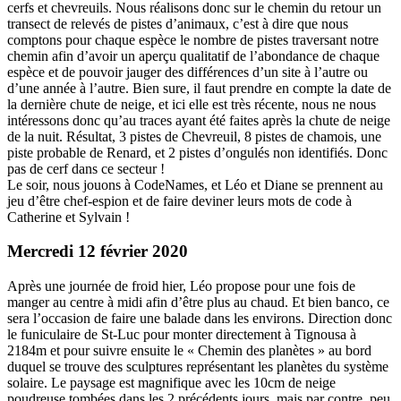
cerfs et chevreuils. Nous réalisons donc sur le chemin du retour un
transect de relevés de pistes d’animaux, c’est à dire que nous
comptons pour chaque espèce le nombre de pistes traversant notre
chemin afin d’avoir un aperçu qualitatif de l’abondance de chaque
espèce et de pouvoir jauger des différences d’un site à l’autre ou
d’une année à l’autre. Bien sure, il faut prendre en compte la date de
la dernière chute de neige, et ici elle est très récente, nous ne nous
intéressons donc qu’au traces ayant été faites après la chute de neige
de la nuit. Résultat, 3 pistes de Chevreuil, 8 pistes de chamois, une
piste probable de Renard, et 2 pistes d’ongulés non identifiés. Donc
pas de cerf dans ce secteur !
Le soir, nous jouons à CodeNames, et Léo et Diane se prennent au
jeu d’être chef-espion et de faire deviner leurs mots de code à
Catherine et Sylvain !
Mercredi 12 février 2020
Après une journée de froid hier, Léo propose pour une fois de
manger au centre à midi afin d’être plus au chaud. Et bien banco, ce
sera l’occasion de faire une balade dans les environs. Direction donc
le funiculaire de St-Luc pour monter directement à Tignousa à
2184m et pour suivre ensuite le « Chemin des planètes » au bord
duquel se trouve des sculptures représentant les planètes du système
solaire. Le paysage est magnifique avec les 10cm de neige
poudreuse tombées dans les 2 précédents jours, mais par contre, peu