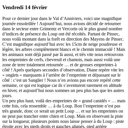
Vendredi 14 février
Pour ce dernier jour dans le Val d’Anniviers, voici une magnifique
journée ensoleillée ! Aujourd’hui, nous avions décidé de retourner
dans le secteur entre Grimentz et Vercorin où le plus grand nombre
d’indices de présence du Loup ont été récoltés. Partant de Pinsec,
nous voilà montant dans la forêt en direction des Mayens de Pinsec.
C’est magnifique aujourd’hui avec les 15cm de neige poudreuse et
légère, les arbres complètement blancs et le chemin immaculé ! Mais
les animaux sont déjà passé par là aussi, et très vite nous retrouvons
les empreintes de cerfs, chevreuil et chamois, mais aussi voilà une
zone de terre totalement retournée … et de grosses empreintes à
côté ! Après quelques secondes d’observation, Diane repère vite les
« onglets » marquants à l’arrière de l’empreinte et dépassant sur le
côté : c’est un Sanglier ! Nous n’en avions pas encore repéré cette
semaine, ce qui est logique car ils s’aventurent rarement en altitude
en hiver, et aujourd’hui nous sommes un peu plus bas que les autres
jours.
Un peu plus haut, voilà des empreintes de « grand canidés » … mais
cette fois, cela ressemble … à du Loup. Bon l’empreinte n’est pas
très grande, donc ce serait un petit Loup … et sur les empreintes on
ne peut pas trancher entre chien et Loup. Mais en observant la piste
sur la longueur, plusieurs points nous laisse penser à du Loup : piste
étroite avec les pieds droits et gauches alignés, pied arrière