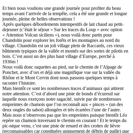
Et bien nous voulions une grande journée pour profiter du beau
temps avant l’arrivée de la tempête, cela a été une grande et longue
journée, pleine de belles observations !
Après quelques débordements intempestifs de lait chaud au petit-
dejeuner (c’était le séjour « Sur les traces du Loup » avec option
« Attention Volcan siciliens »), nous voilà donc partis pour
Chandolin pour explorer les forêts et les montagnes au nord du
village. Chandolin est un joli village plein de Raccards, ces vieux
bâtiments typiques de la vallée et montés sur des sortes de pilotis en
bois. C’est aussi un des plus haut village d’Europe, perché à
1936m !
Nous voilà donc raquettes au pied, sur le chemin de l’Alpage de
Ponchet, avec d’ors et déjà une magnifique vue sur la vallée du
Rhône et le Mont Cervin dont nous passons quelques temps à
raconter l’histoire.
Mais bientôt ce sont les nombreuses traces d’animaux qui attirent
notre attention. C’est d’abord une piste de bonds d’écureuil sur
laquelle nous exerçons notre sagacité, suivie par de nombreuses
empreintes de chamois que l’on reconnaît aux « pinces » (un des
deux ongles du sabot) allongées et très écartées l’une de l’autre.
Mais nous n’observons pas que les empreintes puisque bientôt Léo
repère un chamois traversant le chemin en courant ! Et le temps du
pic-nique venu, c’est une piste de renard et des crottes de lièvre
(reconnaissables car constituées uniquement de débris de paille) que