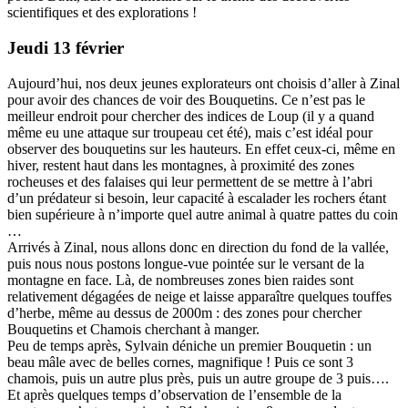
scientifiques et des explorations !
Jeudi 13 février
Aujourd’hui, nos deux jeunes explorateurs ont choisis d’aller à Zinal
pour avoir des chances de voir des Bouquetins. Ce n’est pas le
meilleur endroit pour chercher des indices de Loup (il y a quand
même eu une attaque sur troupeau cet été), mais c’est idéal pour
observer des bouquetins sur les hauteurs. En effet ceux-ci, même en
hiver, restent haut dans les montagnes, à proximité des zones
rocheuses et des falaises qui leur permettent de se mettre à l’abri
d’un prédateur si besoin, leur capacité à escalader les rochers étant
bien supérieure à n’importe quel autre animal à quatre pattes du coin
…
Arrivés à Zinal, nous allons donc en direction du fond de la vallée,
puis nous nous postons longue-vue pointée sur le versant de la
montagne en face. Là, de nombreuses zones bien raides sont
relativement dégagées de neige et laisse apparaître quelques touffes
d’herbe, même au dessus de 2000m : des zones pour chercher
Bouquetins et Chamois cherchant à manger.
Peu de temps après, Sylvain déniche un premier Bouquetin : un
beau mâle avec de belles cornes, magnifique ! Puis ce sont 3
chamois, puis un autre plus près, puis un autre groupe de 3 puis….
Et après quelques temps d’observation de l’ensemble de la