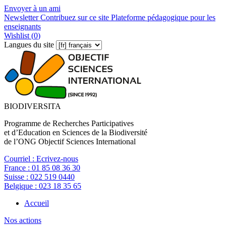
Envoyer à un ami
Newsletter
Contribuez sur ce site
Plateforme pédagogique pour les
enseignants
Wishlist (
0
)
Langues du site
BIODIVERSITA
Programme de Recherches Participatives
et d’Education en Sciences de la Biodiversité
de l’ONG Objectif Sciences International
Courriel :
Ecrivez-nous
France :
01 85 08 36 30
Suisse :
022 519 0440
Belgique :
023 18 35 65
Accueil
Nos actions