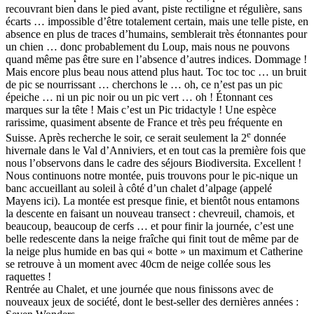
recouvrant bien dans le pied avant, piste rectiligne et régulière, sans
écarts … impossible d’être totalement certain, mais une telle piste, en
absence en plus de traces d’humains, semblerait très étonnantes pour
un chien … donc probablement du Loup, mais nous ne pouvons
quand même pas être sure en l’absence d’autres indices. Dommage !
Mais encore plus beau nous attend plus haut. Toc toc toc … un bruit
de pic se nourrissant … cherchons le … oh, ce n’est pas un pic
épeiche … ni un pic noir ou un pic vert … oh ! Étonnant ces
marques sur la tête ! Mais c’est un Pic tridactyle ! Une espèce
rarissime, quasiment absente de France et très peu fréquente en
e
Suisse. Après recherche le soir, ce serait seulement la 2
donnée
hivernale dans le Val d’Anniviers, et en tout cas la première fois que
nous l’observons dans le cadre des séjours Biodiversita. Excellent !
Nous continuons notre montée, puis trouvons pour le pic-nique un
banc accueillant au soleil à côté d’un chalet d’alpage (appelé
Mayens ici). La montée est presque finie, et bientôt nous entamons
la descente en faisant un nouveau transect : chevreuil, chamois, et
beaucoup, beaucoup de cerfs … et pour finir la journée, c’est une
belle redescente dans la neige fraîche qui finit tout de même par de
la neige plus humide en bas qui « botte » un maximum et Catherine
se retrouve à un moment avec 40cm de neige collée sous les
raquettes !
Rentrée au Chalet, et une journée que nous finissons avec de
nouveaux jeux de société, dont le best-seller des dernières années :