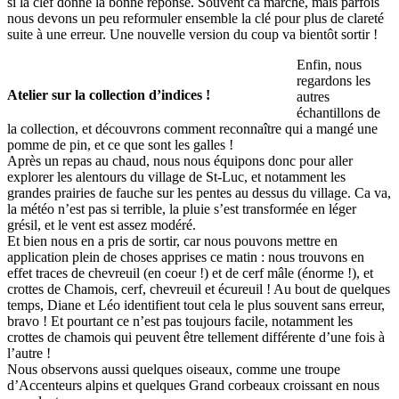
si la clef donne la bonne réponse. Souvent ca marche, mais parfois
nous devons un peu reformuler ensemble la clé pour plus de clareté
suite à une erreur. Une nouvelle version du coup va bientôt sortir !
Enfin, nous
regardons les
Atelier sur la collection d’indices !
autres
échantillons de
la collection, et découvrons comment reconnaître qui a mangé une
pomme de pin, et ce que sont les galles !
Après un repas au chaud, nous nous équipons donc pour aller
explorer les alentours du village de St-Luc, et notamment les
grandes prairies de fauche sur les pentes au dessus du village. Ca va,
la météo n’est pas si terrible, la pluie s’est transformée en léger
grésil, et le vent est assez modéré.
Et bien nous en a pris de sortir, car nous pouvons mettre en
application plein de choses apprises ce matin : nous trouvons en
effet traces de chevreuil (en coeur !) et de cerf mâle (énorme !), et
crottes de Chamois, cerf, chevreuil et écureuil ! Au bout de quelques
temps, Diane et Léo identifient tout cela le plus souvent sans erreur,
bravo ! Et pourtant ce n’est pas toujours facile, notamment les
crottes de chamois qui peuvent être tellement différente d’une fois à
l’autre !
Nous observons aussi quelques oiseaux, comme une troupe
d’Accenteurs alpins et quelques Grand corbeaux croissant en nous