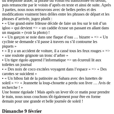
du téléphone arabe, la phrase du voisin est transformée en dessin,
puis retranscrite par le voisin d’après en texte et ainsi de suite. Après
3 parties, nous nous retrouvons avec de belles perles et des
modifications vraiment bien drôles entre les phrases de départ et les
phrases d’arrivée, jugez plutôt :
• « Une grand-mère frileuse décide de faire un feu sur le toit d’un
igloo » qui devient => « un caddie écrase un passant en allant dans
un magasin » (voir la photo) !
• « Un garçon se noie dans une flaque d’eau … bizarre » => « Un
cycliste se demande s’il passe à travers ou s’il contourne les
piquets »
• « Il y a un accident de voiture, il a cassé tous les feux rouges » =>
« une roulotte grignote un tronc d’arbre »
• Un tigre rigolo apprend l’informatique => un écureuil lit aux
toilettes un journal
• « Des noix de coco excitées voyagent dans l’espace » => « Des
carottes se suicident »
• « Un hibou fait de la patinoire au Sahara avec des lunettes de
soleil » => « Jeannette la loup-chouette a perdu son livre … Avis de
recherche ! »
Une bonne rigolade ! Mais après un lever tôt ce matin pour prendre
le train, nous nous couchons tôt également pour être en forme
demain pour une grande et belle journée de soleil !
Dimanche 9 février