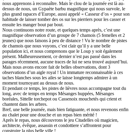
nous apprenons à reconnaître. Mais le clou de la journée est là au-
dessus de nous, un Gypaète barbu magnifique qui nous survole, le
plus grand rapaces d’Europe, aussi appelé « Casseur d’os » pour son
habitude de laisser tomber des os sur les pierriers pour les casser et
ensuite les manger bout par bout.
Nous continuons notre route, et quelques temps après, c’est une
magnifique observation d’un groupe de 7 chamois (5 femelles et 2
jeunes) que nous faisons à peu de distance ! Vu le nombre de pistes
de chamois que nous voyons, c’est clair qu’il y a une belle
population ici, et nous comprenons que le Loup y soit également
présent. Malheureusement, ce dernier n’est pas passé dans les
parages récemment, aucune traces de lui ne sera trouvé aujourd’hui.
Mais nous avons encore fait de belles observations, dont 3
observations d’un aigle royal ! Un immature reconnaissable à ces
taches blanches sous les ailes se laisse longtemps admirer à un
moment tournoyant au dessus de nous.
Et pendant ce temps, les pistes de lièvres nous accompagne tout du
long, avec de temps en temps Mésanges huppées, Mésanges
boréales, Sittelle torchepot ou Cassenoix mouchetés qui crient et
chantent dans les arbres.
Bref, une belle journée, mais bien fatiguante, et nous revenons enfin
au chalet pour une douche et un repas bien mérité !
Après le repas, nous découvrons le jeu Citadelles où magicien,
architecte, évêque, assassin et condottiere s’affrontent pour
construire la plus belle ville !