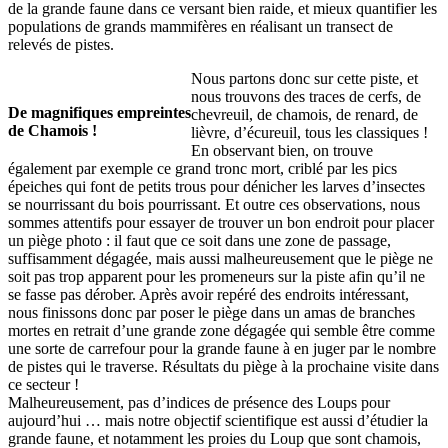
de la grande faune dans ce versant bien raide, et mieux quantifier les
populations de grands mammifères en réalisant un transect de
relevés de pistes.
Nous partons donc sur cette piste, et
nous trouvons des traces de cerfs, de
De magnifiques empreintes
chevreuil, de chamois, de renard, de
de Chamois !
lièvre, d’écureuil, tous les classiques !
En observant bien, on trouve
également par exemple ce grand tronc mort, criblé par les pics
épeiches qui font de petits trous pour dénicher les larves d’insectes
se nourrissant du bois pourrissant. Et outre ces observations, nous
sommes attentifs pour essayer de trouver un bon endroit pour placer
un piège photo : il faut que ce soit dans une zone de passage,
suffisamment dégagée, mais aussi malheureusement que le piège ne
soit pas trop apparent pour les promeneurs sur la piste afin qu’il ne
se fasse pas dérober. Après avoir repéré des endroits intéressant,
nous finissons donc par poser le piège dans un amas de branches
mortes en retrait d’une grande zone dégagée qui semble être comme
une sorte de carrefour pour la grande faune à en juger par le nombre
de pistes qui le traverse. Résultats du piège à la prochaine visite dans
ce secteur !
Malheureusement, pas d’indices de présence des Loups pour
aujourd’hui … mais notre objectif scientifique est aussi d’étudier la
grande faune, et notamment les proies du Loup que sont chamois,