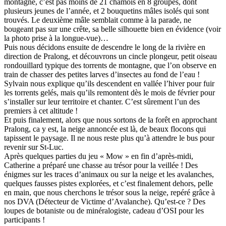
montagne, c’est pas moins de 21 chamois en 8 groupes, dont
plusieurs jeunes de l’année, et 2 bouquetins mâles isolés qui sont
trouvés. Le deuxième mâle semblait comme à la parade, ne
bougeant pas sur une crête, sa belle silhouette bien en évidence (voir
la photo prise à la longue-vue)…
Puis nous décidons ensuite de descendre le long de la rivière en
direction de Pralong, et découvrons un cincle plongeur, petit oiseau
rondouillard typique des torrents de montagne, que l’on observe en
train de chasser des petites larves d’insectes au fond de l’eau !
Sylvain nous explique qu’ils descendent en vallée l’hiver pour fuir
les torrents gelés, mais qu’ils remontent dès le mois de février pour
s’installer sur leur territoire et chanter. C’est sûrement l’un des
premiers à cet altitude !
Et puis finalement, alors que nous sortons de la forêt en approchant
Pralong, ca y est, la neige annoncée est là, de beaux flocons qui
tapissent le paysage. Il ne nous reste plus qu’à attendre le bus pour
revenir sur St-Luc.
Après quelques parties du jeu « Mow » en fin d’après-midi,
Catherine a préparé une chasse au trésor pour la veillée ! Des
énigmes sur les traces d’animaux ou sur la neige et les avalanches,
quelques fausses pistes explorées, et c’est finalement dehors, pelle
en main, que nous cherchons le trésor sous la neige, repéré grâce à
nos DVA (Détecteur de Victime d’Avalanche). Qu’est-ce ? Des
loupes de botaniste ou de minéralogiste, cadeau d’OSI pour les
participants !