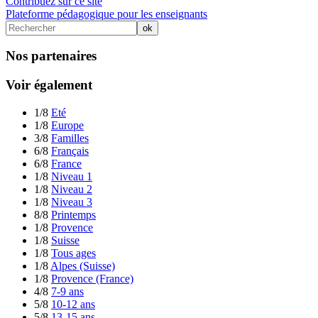
Contribuez sur ce site
Plateforme pédagogique pour les enseignants
Nos partenaires
Voir également
1/8
Eté
1/8
Europe
3/8
Familles
6/8
Français
6/8
France
1/8
Niveau 1
1/8
Niveau 2
1/8
Niveau 3
8/8
Printemps
1/8
Provence
1/8
Suisse
1/8
Tous ages
1/8
Alpes (Suisse)
1/8
Provence (France)
4/8
7-9 ans
5/8
10-12 ans
5/8
13-15 ans