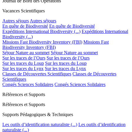
Journal de Bord des Opérations
Vacances Scientifiques
Autres séjours
Autres séjours
En quête de Biodiversité
En quête de Biodiversité
Expéditions International Biodiversity (...)
Expéditions International
Biodiversity (...)
Missions Fast Biodiversity Inventory (FBI)
Missions Fast
Biodiversity Inventory (FBI)
Séjour Nature au sommet
Séjour Nature au sommet
Sur les traces de l’Ours
Sur les traces de l’Ours
Sur les traces du Loup
Sur les traces du Loup
Sur les traces du Lynx
Sur les traces du Lynx
Classes de Découvertes Scientifiques
Classes de Découvertes
Scientifiques
Congés Sciences Solidaires
Congés Sciences Solidaires
Références et Supports
Références et Supports
Supports Pédagogiques & Techniques
Les outils d’identification naturaliste (...)
Les outils d’identification
naturaliste (...)