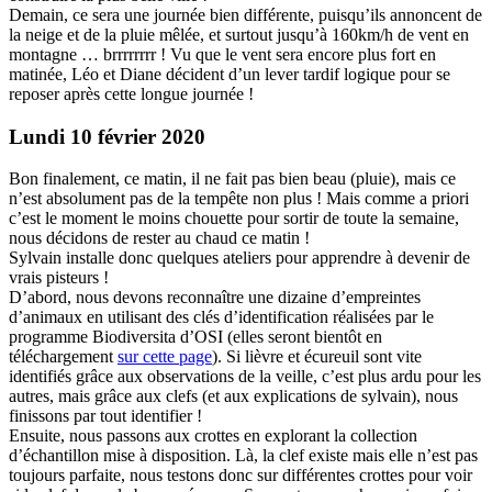
Demain, ce sera une journée bien différente, puisqu’ils annoncent de
la neige et de la pluie mêlée, et surtout jusqu’à 160km/h de vent en
montagne … brrrrrrrr ! Vu que le vent sera encore plus fort en
matinée, Léo et Diane décident d’un lever tardif logique pour se
reposer après cette longue journée !
Lundi 10 février 2020
Bon finalement, ce matin, il ne fait pas bien beau (pluie), mais ce
n’est absolument pas de la tempête non plus ! Mais comme a priori
c’est le moment le moins chouette pour sortir de toute la semaine,
nous décidons de rester au chaud ce matin !
Sylvain installe donc quelques ateliers pour apprendre à devenir de
vrais pisteurs !
D’abord, nous devons reconnaître une dizaine d’empreintes
d’animaux en utilisant des clés d’identification réalisées par le
programme Biodiversita d’OSI (elles seront bientôt en
téléchargement
sur cette page
). Si lièvre et écureuil sont vite
identifiés grâce aux observations de la veille, c’est plus ardu pour les
autres, mais grâce aux clefs (et aux explications de sylvain), nous
finissons par tout identifier !
Ensuite, nous passons aux crottes en explorant la collection
d’échantillon mise à disposition. Là, la clef existe mais elle n’est pas
toujours parfaite, nous testons donc sur différentes crottes pour voir