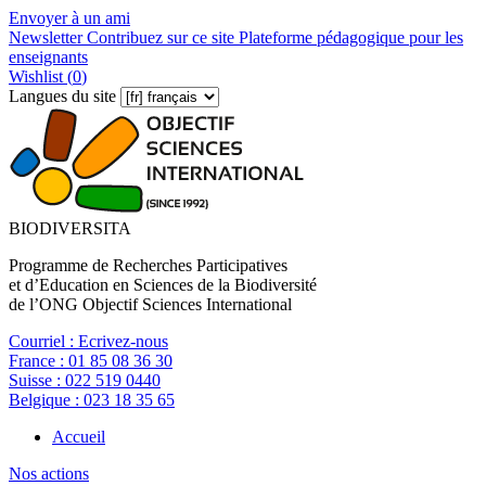
Envoyer à un ami
Newsletter
Contribuez sur ce site
Plateforme pédagogique pour les
enseignants
Wishlist (
0
)
Langues du site
BIODIVERSITA
Programme de Recherches Participatives
et d’Education en Sciences de la Biodiversité
de l’ONG Objectif Sciences International
Courriel :
Ecrivez-nous
France :
01 85 08 36 30
Suisse :
022 519 0440
Belgique :
023 18 35 65
Accueil
Nos actions