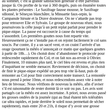
au sommet, c’est la grande satisfaction générale d’être parvenus
jusque là. On profite de la vue à 360 degrés, puis on énumère toutes
les plantes présentes : Le Saxifrage fausse mousse, le Saxifrage
sillonné, le Séneçon blanchâtre, la Minuartie faux-orpin, la
Campanule hirsute et la Drave douteuse. On ne s’attarde pas trop
pour retrouver Elie et Sylvain. Le groupe de nouveau réuni, nous
poursuivons la crête jusqu’à un petit replat parfait pour prendre le
pique-nique. La pause est raccourcie à cause du temps qui
s’assombrit. Les premières gouttes nous font repartir vite.
Heureusement ça ne s’installe pas et on rejoint facilement le col sans
soucis. Par contre, il y a un sacré vent, et on craint l’arrivée d’un
orage (pourtant la météo n’annonçait ce matin que quelques gouttes
à partir de 18h…). On choisit donc d’abandonner le protocole pour
redescendre rapidement du Col, et on fait nos au-revoir à Olivier.
Finalement, 10 minutes plus tard, le ciel bleu est revenu et plus rien
d’inquiétant ne semble menacer. Revirement de décision, on choisit
de finir le pique-nique expédié un peu trop vite là-haut, puis de
remonter au Col pour finir correctement notre transect. La remontée
nous prend à peine 10mn, et nous redescendons assez vite à notre
lieu de bivouac. Nous vérifions de nouveau la météo, afin d’aviser
s’il est raisonnable de rester dormir là ce soir ou pas. Les avis sont
partagés car la météo est assez incertaine. A priori, nous avons passé
les grosses ondées de la journée (qui au final étaient très tolérables
car ultra rapides, et juste derrière le soleil nous permettait de sécher
rapidement), mais entre 20 et 21h, il risque d’y avoir une grosse