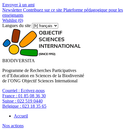
Envoyer à un ami
Newsletter
Contribuez sur ce site
Plateforme pédagogique pour les
enseignants
Wishlist (
0
)
Langues du site
BIODIVERSITA
Programme de Recherches Participatives
et d’Education en Sciences de la Biodiversité
de l’ONG Objectif Sciences International
Courriel :
Ecrivez-nous
France :
01 85 08 36 30
Suisse :
022 519 0440
Belgique :
023 18 35 65
Accueil
Nos actions