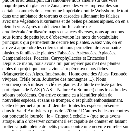
photos et au descriptif. La randonnée nous amène sur des vues
magnifiques du glacier de Zinal, avec des vues imprenables sur
certains sommets de la couronne impériale dont le Weisshorn, le tout
dans une ambiance de torrents et cascades sillonnant les falaises,
avec une végétation luxuriantes et de belles pelouses alpines, on en a
plein la vue. Après un délicieux buffet coloré de
crudités/cake/tortillas/fromages et sauces diverses, nous apprenons
sous forme de petits jeux d’observation les mots de vocabulaire
principaux qui permettent de décrire les plantes. Assez vite, on en
arrive à apprendre les critères qui nous permettent de reconnaître
plusieurs familles de plantes : Fabacées, Astéracées, Apiacées,
Campanulacées, Poacées, Caryophyllacées et Ericacées !
Depuis ce matin, nous avons fini par repérer pas mal des plantes
cibles du projet que nous avions à repérer avec nos fiches
(Marguerite des Alpes, Impératoire, Homogyne des Alpes, Renouée
vivipare, Trèfle brun, Joubarbe des montagnes ...). Nous
commençons à utiliser la clé des plantes d’altitude réalisée par les
participants de NAS (NAS = Nature Au Sommet) dans le cadre des
séjours précédents. On arrive comme ça a identifier plein de
nouvelles espèces, et sans se tromper, c’est plutôt enthousiasmant.
Cette clé permet à priori d’identifier toutes les espèces présentes
dans le Val d’Anniviers à plus de 2700m ! D’autres belles rencontres
ont ponctué la journée : le « Criquet à échelle » (que nous avons
attrapé, afin d’observer comment il est capable de chanter en faisant
frotter sa patte pleine de petits picous contre une nervure en relief sur