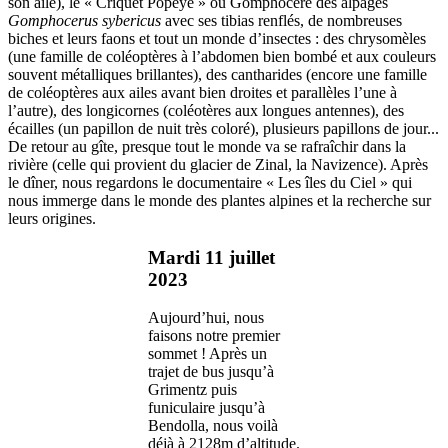
son aile), le « Criquet Popeye » ou Gomphocère des alpages
Gomphocerus sybericus
avec ses tibias renflés, de nombreuses
biches et leurs faons et tout un monde d’insectes : des chrysomèles
(une famille de coléoptères à l’abdomen bien bombé et aux couleurs
souvent métalliques brillantes), des cantharides (encore une famille
de coléoptères aux ailes avant bien droites et parallèles l’une à
l’autre), des longicornes (coléotères aux longues antennes), des
écailles (un papillon de nuit très coloré), plusieurs papillons de jour...
De retour au gîte, presque tout le monde va se rafraîchir dans la
rivière (celle qui provient du glacier de Zinal, la Navizence). Après
le dîner, nous regardons le documentaire « Les îles du Ciel » qui
nous immerge dans le monde des plantes alpines et la recherche sur
leurs origines.
Mardi 11 juillet
2023
Aujourd’hui, nous
faisons notre premier
sommet ! Après un
trajet de bus jusqu’à
Grimentz puis
funiculaire jusqu’à
Bendolla, nous voilà
déjà à 2128m d’altitude.