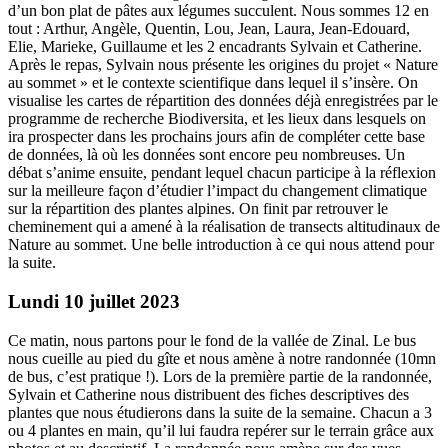
d’un bon plat de pâtes aux légumes succulent. Nous sommes 12 en
tout : Arthur, Angèle, Quentin, Lou, Jean, Laura, Jean-Edouard,
Elie, Marieke, Guillaume et les 2 encadrants Sylvain et Catherine.
Après le repas, Sylvain nous présente les origines du projet « Nature
au sommet » et le contexte scientifique dans lequel il s’insère. On
visualise les cartes de répartition des données déjà enregistrées par le
programme de recherche Biodiversita, et les lieux dans lesquels on
ira prospecter dans les prochains jours afin de compléter cette base
de données, là où les données sont encore peu nombreuses. Un
débat s’anime ensuite, pendant lequel chacun participe à la réflexion
sur la meilleure façon d’étudier l’impact du changement climatique
sur la répartition des plantes alpines. On finit par retrouver le
cheminement qui a amené à la réalisation de transects altitudinaux de
Nature au sommet. Une belle introduction à ce qui nous attend pour
la suite.
Lundi 10 juillet 2023
Ce matin, nous partons pour le fond de la vallée de Zinal. Le bus
nous cueille au pied du gîte et nous amène à notre randonnée (10mn
de bus, c’est pratique !). Lors de la première partie de la randonnée,
Sylvain et Catherine nous distribuent des fiches descriptives des
plantes que nous étudierons dans la suite de la semaine. Chacun a 3
ou 4 plantes en main, qu’il lui faudra repérer sur le terrain grâce aux