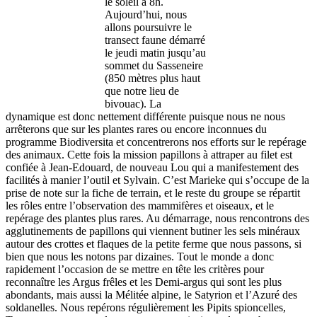
le soleil à 8h.
Aujourd’hui, nous
allons poursuivre le
transect faune démarré
le jeudi matin jusqu’au
sommet du Sasseneire
(850 mètres plus haut
que notre lieu de
bivouac). La
dynamique est donc nettement différente puisque nous ne nous
arrêterons que sur les plantes rares ou encore inconnues du
programme Biodiversita et concentrerons nos efforts sur le repérage
des animaux. Cette fois la mission papillons à attraper au filet est
confiée à Jean-Edouard, de nouveau Lou qui a manifestement des
facilités à manier l’outil et Sylvain. C’est Marieke qui s’occupe de la
prise de note sur la fiche de terrain, et le reste du groupe se répartit
les rôles entre l’observation des mammifères et oiseaux, et le
repérage des plantes plus rares. Au démarrage, nous rencontrons des
agglutinements de papillons qui viennent butiner les sels minéraux
autour des crottes et flaques de la petite ferme que nous passons, si
bien que nous les notons par dizaines. Tout le monde a donc
rapidement l’occasion de se mettre en tête les critères pour
reconnaître les Argus frêles et les Demi-argus qui sont les plus
abondants, mais aussi la Mélitée alpine, le Satyrion et l’Azuré des
soldanelles. Nous repérons régulièrement les Pipits spioncelles,