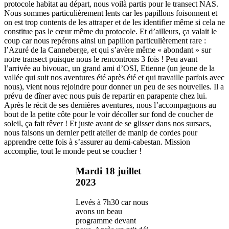
protocole habitat au départ, nous voilà partis pour le transect NAS.
Nous sommes particulièrement lents car les papillons foisonnent et
on est trop contents de les attraper et de les identifier même si cela ne
constitue pas le cœur même du protocole. Et d’ailleurs, ça valait le
coup car nous repérons ainsi un papillon particulièrement rare :
l’Azuré de la Canneberge, et qui s’avère même « abondant » sur
notre transect puisque nous le rencontrons 3 fois ! Peu avant
l’arrivée au bivouac, un grand ami d’OSI, Etienne (un jeune de la
vallée qui suit nos aventures été après été et qui travaille parfois avec
nous), vient nous rejoindre pour donner un peu de ses nouvelles. Il a
prévu de dîner avec nous puis de repartir en parapente chez lui.
Après le récit de ses dernières aventures, nous l’accompagnons au
bout de la petite côte pour le voir décoller sur fond de coucher de
soleil, ça fait rêver ! Et juste avant de se glisser dans nos sursacs,
nous faisons un dernier petit atelier de manip de cordes pour
apprendre cette fois à s’assurer au demi-cabestan. Mission
accomplie, tout le monde peut se coucher !
Mardi 18 juillet
2023
Levés à 7h30 car nous
avons un beau
programme devant