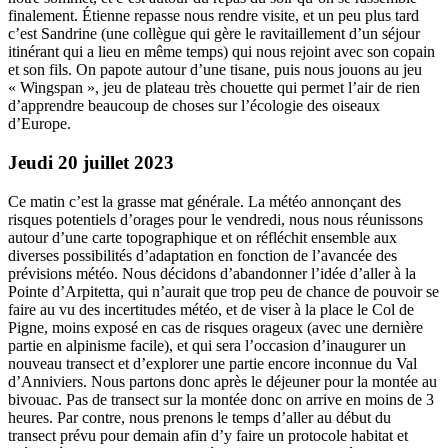
finalement. Étienne repasse nous rendre visite, et un peu plus tard
c’est Sandrine (une collègue qui gère le ravitaillement d’un séjour
itinérant qui a lieu en même temps) qui nous rejoint avec son copain
et son fils. On papote autour d’une tisane, puis nous jouons au jeu
« Wingspan », jeu de plateau très chouette qui permet l’air de rien
d’apprendre beaucoup de choses sur l’écologie des oiseaux
d’Europe.
Jeudi 20 juillet 2023
Ce matin c’est la grasse mat générale. La météo annonçant des
risques potentiels d’orages pour le vendredi, nous nous réunissons
autour d’une carte topographique et on réfléchit ensemble aux
diverses possibilités d’adaptation en fonction de l’avancée des
prévisions météo. Nous décidons d’abandonner l’idée d’aller à la
Pointe d’Arpitetta, qui n’aurait que trop peu de chance de pouvoir se
faire au vu des incertitudes météo, et de viser à la place le Col de
Pigne, moins exposé en cas de risques orageux (avec une dernière
partie en alpinisme facile), et qui sera l’occasion d’inaugurer un
nouveau transect et d’explorer une partie encore inconnue du Val
d’Anniviers. Nous partons donc après le déjeuner pour la montée au
bivouac. Pas de transect sur la montée donc on arrive en moins de 3
heures. Par contre, nous prenons le temps d’aller au début du
transect prévu pour demain afin d’y faire un protocole habitat et