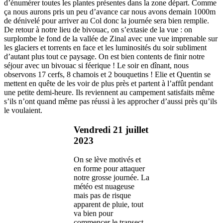
d’énumérer toutes les plantes présentes dans la zone départ. Comme
ça nous aurons pris un peu d’avance car nous avons demain 1000m
de dénivelé pour arriver au Col donc la journée sera bien remplie.
De retour à notre lieu de bivouac, on s’extasie de la vue : on
surplombe le fond de la vallée de Zinal avec une vue imprenable sur
les glaciers et torrents en face et les luminosités du soir subliment
d’autant plus tout ce paysage. On est bien contents de finir notre
séjour avec un bivouac si féerique ! Le soir en dînant, nous
observons 17 cerfs, 8 chamois et 2 bouquetins ! Elie et Quentin se
mettent en quête de les voir de plus près et partent à l’affût pendant
une petite demi-heure. Ils reviennent au campement satisfaits même
s’ils n’ont quand même pas réussi à les approcher d’aussi près qu’ils
le voulaient.
Vendredi 21 juillet
2023
On se lève motivés et
en forme pour attaquer
notre grosse journée. La
météo est nuageuse
mais pas de risque
apparent de pluie, tout
va bien pour
commencer le transect.