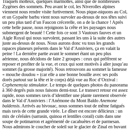
Traquets motteux, quelques marmottes, ainsi que de nombreuses
Zygènes des sommets. Peu avant le col, les Niverolles alpines
viennent nous rendre visite furtivement. Nous pique-niquons au Col,
et un Gypaète barbu vient nous survoler au-dessus de nos têtes suivi
un peu plus tard d’un Faucon crécerelle, on a de la chance ! Après
cette belle pause, nous rejoignons la crête et les paysages nous
submergent de beauté ! Cette fois ce sont 3 Vautours fauves et un
Aigle Royal qui nous survolent, passant les uns à la suite des autres
juste au-dessus de nous. Nous aurons donc vu tous les grands
rapaces planeurs présents dans le Val d’Anniviers, ça en valait la
peine ! La dernière partie avant le sommet étant un peu plus
aérienne, nous décidons de faire 2 groupes : ceux qui préfèrent se
reposer et profiter de la vue, et ceux qui sont motivés à aller jusqu’au
sommet (la grosse majorité). Nous retrouvons au sommet la fameuse
« mouche doudou » (car elle a une bonne bouille avec ses poils
dorés partout sur la tête et le corps) déjà vue au Roc d’Orzival :
Cephenemyia stimulator
. Le temps de quelques photos du panorama
à 360 degrés puis nous faisons demi-tour. Le transect retour est assez
rapide, nous sommes ravis d’identifier une plante rarement observée
dans le Val d’Anniviers : l’Anémone du Mont Baldo
Anemone
baldensis
. Arrivés au bivouac, nous sommes tout de même fatigués
mais ravis de cette grande virée. Le dîner est encore délicieux : un
mix de céréales (sarrasin, quinoa et lentilles corail) cuits dans une
soupe de potimarron et agrémenté de cacahuètes et de parmesan.
Nous admirons le coucher de soleil sur le glacier de Zinal en buvant