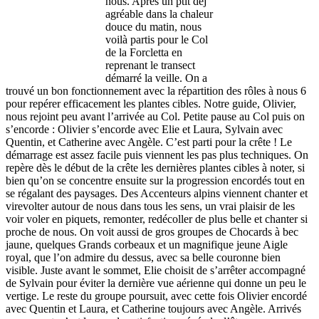
nous. Après un ptit déj
agréable dans la chaleur
douce du matin, nous
voilà partis pour le Col
de la Forcletta en
reprenant le transect
démarré la veille. On a
trouvé un bon fonctionnement avec la répartition des rôles à nous 6
pour repérer efficacement les plantes cibles. Notre guide, Olivier,
nous rejoint peu avant l’arrivée au Col. Petite pause au Col puis on
s’encorde : Olivier s’encorde avec Elie et Laura, Sylvain avec
Quentin, et Catherine avec Angèle. C’est parti pour la crête ! Le
démarrage est assez facile puis viennent les pas plus techniques. On
repère dès le début de la crête les dernières plantes cibles à noter, si
bien qu’on se concentre ensuite sur la progression encordés tout en
se régalant des paysages. Des Accenteurs alpins viennent chanter et
virevolter autour de nous dans tous les sens, un vrai plaisir de les
voir voler en piquets, remonter, redécoller de plus belle et chanter si
proche de nous. On voit aussi de gros groupes de Chocards à bec
jaune, quelques Grands corbeaux et un magnifique jeune Aigle
royal, que l’on admire du dessus, avec sa belle couronne bien
visible. Juste avant le sommet, Elie choisit de s’arrêter accompagné
de Sylvain pour éviter la dernière vue aérienne qui donne un peu le
vertige. Le reste du groupe poursuit, avec cette fois Olivier encordé
avec Quentin et Laura, et Catherine toujours avec Angèle. Arrivés