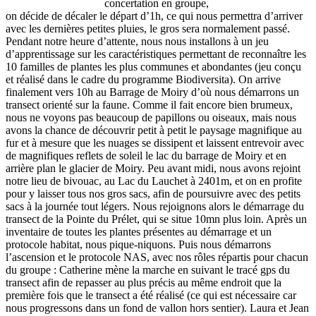
concertation en groupe,
on décide de décaler le départ d’1h, ce qui nous permettra d’arriver
avec les dernières petites pluies, le gros sera normalement passé.
Pendant notre heure d’attente, nous nous installons à un jeu
d’apprentissage sur les caractéristiques permettant de reconnaître les
10 familles de plantes les plus communes et abondantes (jeu conçu
et réalisé dans le cadre du programme Biodiversita). On arrive
finalement vers 10h au Barrage de Moiry d’où nous démarrons un
transect orienté sur la faune. Comme il fait encore bien brumeux,
nous ne voyons pas beaucoup de papillons ou oiseaux, mais nous
avons la chance de découvrir petit à petit le paysage magnifique au
fur et à mesure que les nuages se dissipent et laissent entrevoir avec
de magnifiques reflets de soleil le lac du barrage de Moiry et en
arrière plan le glacier de Moiry. Peu avant midi, nous avons rejoint
notre lieu de bivouac, au Lac du Lauchet à 2401m, et on en profite
pour y laisser tous nos gros sacs, afin de poursuivre avec des petits
sacs à la journée tout légers. Nous rejoignons alors le démarrage du
transect de la Pointe du Prélet, qui se situe 10mn plus loin. Après un
inventaire de toutes les plantes présentes au démarrage et un
protocole habitat, nous pique-niquons. Puis nous démarrons
l’ascension et le protocole NAS, avec nos rôles répartis pour chacun
du groupe : Catherine mène la marche en suivant le tracé gps du
transect afin de repasser au plus précis au même endroit que la
première fois que le transect a été réalisé (ce qui est nécessaire car
nous progressons dans un fond de vallon hors sentier). Laura et Jean