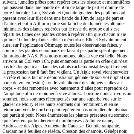
suivent, jumelles prêtes pour repérer tous les oiseaux et mammifères
qui passent dans une bande de 50m de large de part et d’autre de
notre itinéraire. Lou, Sylvain et Quentin guettent les papillons qui
passent avec leur filet dans une bande de 10m de large de part et
d’autre, et enfin Arthur reporte sur la fiche de donnée les altitudes
minimales des plantes repérées par le reste du groupe qui s’est
réparti les fiches des plantes cibles à repérer afin que chacun n’aie
qu’une 10aine de plantes cible à mémoriser. Elie et Sylvain notent
aussi sur l’application Obsmapp toutes les observations faites, y
compris les plantes et animaux ne faisant pas partie spécifiquement
du protocole NAS. Plus nous montons, plus la vue est belle. Nous
arrivons au Col vers 16h, puis entamons la partie en crête qui n’est
pas très longue mais dans des cahots rocheux instables qui freinent
la progression car il faut être vigilant. Un Aigle royal vient survoler
la crête et nous fait une démonstration géniale de son vol nuptial (on
parle de vol en feston) : on le voit alterner des piquets « ailes au
corps » et des remontées avec battements d’ailes pour reprendre de
l’amplitude afin de repiquer à vive allure... Lorsque nous arrivons au
sommet, nous sommes récompensés par une superbe vue sur le
glacier de Moiry et les hauts sommets qui l’entourent, et en se
retournant vers le nord on peut repérer en bas notre lieu de bivouac
qui parait si petit. Nous énumérons les plantes présentes au sommet
qui s’avèrent particulièrement nombreuses : Achillée naine,
Androsace des Alpes, Arabette du Caucase, Benoîte rampante,
Cardamine à feuilles de réséda, Cresson des chamois, Génépi noir,