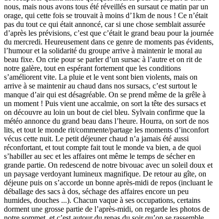
nous, mais nous avons tous été réveillés en sursaut ce matin par un
orage, qui cette fois se trouvait à moins d’1km de nous ! Ce n’était
pas du tout ce qui était annoncé, car si une chose semblait assurée
d’après les prévisions, c’est que c’était le grand beau pour la journée
du mercredi. Heureusement dans ce genre de moments pas évidents,
l’humour et la solidarité du groupe arrive à maintenir le moral au
beau fixe. On crie pour se parler d’un sursac à l’autre et on rit de
notre galère, tout en espérant fortement que les conditions
s’améliorent vite. La pluie et le vent sont bien violents, mais on
arrive à se maintenir au chaud dans nos sursacs, c’est surtout le
manque d’air qui est désagréable. On se prend même de la grêle à
un moment ! Puis vient une accalmie, on sort la tête des sursacs et
on découvre au loin un bout de ciel bleu. Sylvain confirme que la
météo annonce du grand beau dans l’heure. Hourra, on sort de nos
lits, et tout le monde rit/commente/partage les moments d’inconfort
vécus cette nuit. Le petit déjeuner chaud n’a jamais été aussi
réconfortant, et tout compte fait tout le monde va bien, a de quoi
s’habiller au sec et les affaires ont même le temps de sécher en
grande partie. On redescend de notre bivouac avec un soleil doux et
un paysage verdoyant lumineux magnifique. De retour au gîte, on
déjeune puis on s’accorde un bonne après-midi de repos (incluant le
déballage des sacs à dos, séchage des affaires encore un peu
humides, douches ...). Chacun vaque à ses occupations, certains
dorment une grosse partie de l’après-midi, on regarde les photos de
notre sommet, et c’est autour du repas du soir qu’on se rassemble