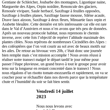
Gentiane de Schleicher, Joubarbe des montagnes, Ligustique naine,
Marguerite des Alpes, Orpin noirâtre, Renoncule des glaciers,
Renouée vivipare, Saule herbacé, Saxifrage à feuilles opposées,
Saxifrage à feuilles planes, Saxifrage fausse mousse, Silène acaule,
Drave faux aïzoon, Saxifrage à deux fleurs, Minuartie faux orpin et
Arabette bleuâtre. Cette dernière est très intéressante car elle est rare
dans le Val d’Anniviers et nous n’en avons que très peu de données.
Après un nouveau protocole habitat, nous reprenons le chemin
inverse, avec cette fois l’objectif de repérer l’altitude maximale des
plantes cibles. Nous repérons de nombreuses Cicindèles des Alpes :
des coléoptères que l’on voit courir au sol avec de beaux motifs sur
les ailes. De retour au bivouac vers 20h, c’était donc une journée
bien remplie mais c’est mission accomplie ! Nous avons réussi à
réaliser notre transect malgré le départ tardif le jour même pour
passer l’étape pluvieuse, un grand bravo à tout le groupe pour avoir
tenu sur la longueur en restant concentré dans le transect ! Nous
nous régalons d’un risotto tomate-mozzarella et rapidement, on va se
coucher pour se réchauffer dans nos duvets parce que la température
chute et l’humidité du soir se fait bien sentir.
Vendredi 14 juillet
2023
Nous nous levons avec