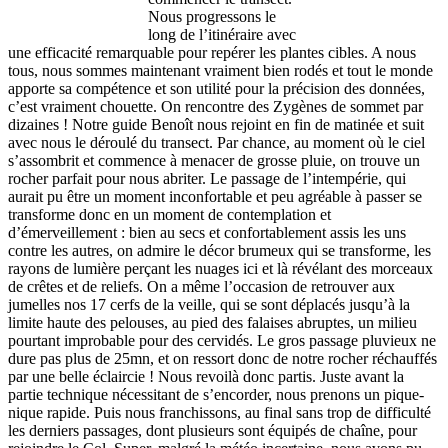
Nous progressons le
long de l’itinéraire avec
une efficacité remarquable pour repérer les plantes cibles. A nous
tous, nous sommes maintenant vraiment bien rodés et tout le monde
apporte sa compétence et son utilité pour la précision des données,
c’est vraiment chouette. On rencontre des Zygènes de sommet par
dizaines ! Notre guide Benoît nous rejoint en fin de matinée et suit
avec nous le déroulé du transect. Par chance, au moment où le ciel
s’assombrit et commence à menacer de grosse pluie, on trouve un
rocher parfait pour nous abriter. Le passage de l’intempérie, qui
aurait pu être un moment inconfortable et peu agréable à passer se
transforme donc en un moment de contemplation et
d’émerveillement : bien au secs et confortablement assis les uns
contre les autres, on admire le décor brumeux qui se transforme, les
rayons de lumière perçant les nuages ici et là révélant des morceaux
de crêtes et de reliefs. On a même l’occasion de retrouver aux
jumelles nos 17 cerfs de la veille, qui se sont déplacés jusqu’à la
limite haute des pelouses, au pied des falaises abruptes, un milieu
pourtant improbable pour des cervidés. Le gros passage pluvieux ne
dure pas plus de 25mn, et on ressort donc de notre rocher réchauffés
par une belle éclaircie ! Nous revoilà donc partis. Juste avant la
partie technique nécessitant de s’encorder, nous prenons un pique-
nique rapide. Puis nous franchissons, au final sans trop de difficulté
les derniers passages, dont plusieurs sont équipés de chaîne, pour