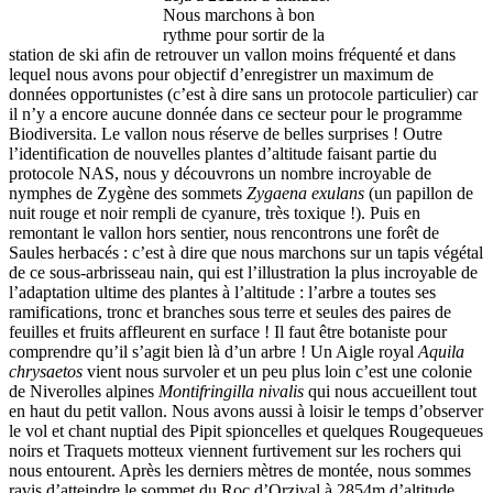
Nous marchons à bon
rythme pour sortir de la
station de ski afin de retrouver un vallon moins fréquenté et dans
lequel nous avons pour objectif d’enregistrer un maximum de
données opportunistes (c’est à dire sans un protocole particulier) car
il n’y a encore aucune donnée dans ce secteur pour le programme
Biodiversita. Le vallon nous réserve de belles surprises ! Outre
l’identification de nouvelles plantes d’altitude faisant partie du
protocole NAS, nous y découvrons un nombre incroyable de
nymphes de Zygène des sommets
Zygaena exulans
(un papillon de
nuit rouge et noir rempli de cyanure, très toxique !). Puis en
remontant le vallon hors sentier, nous rencontrons une forêt de
Saules herbacés : c’est à dire que nous marchons sur un tapis végétal
de ce sous-arbrisseau nain, qui est l’illustration la plus incroyable de
l’adaptation ultime des plantes à l’altitude : l’arbre a toutes ses
ramifications, tronc et branches sous terre et seules des paires de
feuilles et fruits affleurent en surface ! Il faut être botaniste pour
comprendre qu’il s’agit bien là d’un arbre ! Un Aigle royal
Aquila
chrysaetos
vient nous survoler et un peu plus loin c’est une colonie
de Niverolles alpines
Montifringilla nivalis
qui nous accueillent tout
en haut du petit vallon. Nous avons aussi à loisir le temps d’observer
le vol et chant nuptial des Pipit spioncelles et quelques Rougequeues
noirs et Traquets motteux viennent furtivement sur les rochers qui
nous entourent. Après les derniers mètres de montée, nous sommes
ravis d’atteindre le sommet du Roc d’Orzival à 2854m d’altitude