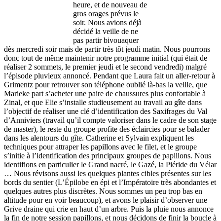
heure, et de nouveau de
gros orages prévus le
soir. Nous avions déjà
décidé la veille de ne
pas partir bivouaquer
dès mercredi soir mais de partir très tôt jeudi matin. Nous pourrons
donc tout de même maintenir notre programme initial (qui était de
réaliser 2 sommets, le premier jeudi et le second vendredi) malgré
l’épisode pluvieux annoncé. Pendant que Laura fait un aller-retour à
Grimentz pour retrouver son téléphone oublié là-bas la veille, que
Marieke part s’acheter une paire de chaussures plus confortable à
Zinal, et que Elie s’installe studieusement au travail au gîte dans
l’objectif de réaliser une clé d’identification des Saxifrages du Val
d’Anniviers (travail qu’il compte valoriser dans le cadre de son stage
de master), le reste du groupe profite des éclaircies pour se balader
dans les alentours du gîte. Catherine et Sylvain expliquent les
techniques pour attraper les papillons avec le filet, et le groupe
s’initie à l’identification des principaux groupes de papillons. Nous
identifions en particulier le Grand nacré, le Gazé, la Piéride du Vélar
… Nous révisons aussi les quelques plantes cibles présentes sur les
bords du sentier (L’Épilobe en épi et l’Impératoire très abondantes et
quelques autres plus discrètes. Nous sommes un peu trop bas en
altitude pour en voir beaucoup), et avons le plaisir d’observer une
Grive draine qui crie en haut d’un arbre. Puis la pluie nous annonce
la fin de notre session papillons, et nous décidons de finir la boucle à