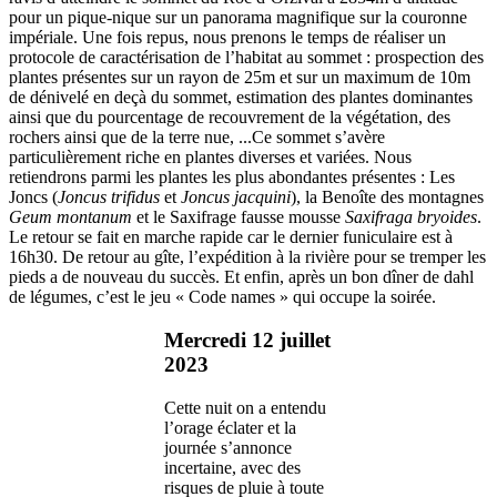
pour un pique-nique sur un panorama magnifique sur la couronne
impériale. Une fois repus, nous prenons le temps de réaliser un
protocole de caractérisation de l’habitat au sommet : prospection des
plantes présentes sur un rayon de 25m et sur un maximum de 10m
de dénivelé en deçà du sommet, estimation des plantes dominantes
ainsi que du pourcentage de recouvrement de la végétation, des
rochers ainsi que de la terre nue, ...Ce sommet s’avère
particulièrement riche en plantes diverses et variées. Nous
retiendrons parmi les plantes les plus abondantes présentes : Les
Joncs (
Joncus trifidus
et
Joncus jacquini
), la Benoîte des montagnes
Geum montanum
et le Saxifrage fausse mousse
Saxifraga bryoides
.
Le retour se fait en marche rapide car le dernier funiculaire est à
16h30. De retour au gîte, l’expédition à la rivière pour se tremper les
pieds a de nouveau du succès. Et enfin, après un bon dîner de dahl
de légumes, c’est le jeu « Code names » qui occupe la soirée.
Mercredi 12 juillet
2023
Cette nuit on a entendu
l’orage éclater et la
journée s’annonce
incertaine, avec des
risques de pluie à toute