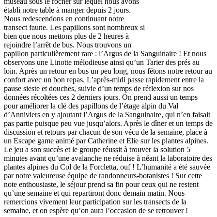
museau sous le rocher sur lequel nous avons
établi notre table à manger depuis 2 jours.
Nous redescendons en continuant notre
transect faune. Les papillons sont nombreux si
bien que nous mettons plus de 2 heures à
rejoindre l’arrêt de bus. Nous trouvons un
papillon particulièrement rare : l’Argus de la Sanguinaire ! Et nous
observons une Linotte mélodieuse ainsi qu’un Tarier des prés au
loin. Après un retour en bus un peu long, nous fêtons notre retour au
confort avec un bon repas. L’après-midi passe rapidement entre la
pause sieste et douches, suivie d’un temps de réflexion sur nos
données récoltées ces 2 derniers jours. On prend aussi un temps
pour améliorer la clé des papillons de l’étage alpin du Val
d’Anniviers en y ajoutant l’Argus de la Sanguinaire, qui n’en faisait
pas partie puisque peu vue jusqu’alors. Après le dîner et un temps de
discussion et retours par chacun de son vécu de la semaine, place à
un Escape game animé par Catherine et Elie sur les plantes alpines.
Le jeu a son succès et le groupe réussit à trouver la solution 5
minutes avant qu’une avalanche ne réduise à néant la laboratoire des
plantes alpines du Col de la Forcletta, ouf ! L’humanité a été sauvée
par notre valeureuse équipe de randonneurs-botanistes ! Sur cette
note enthousiaste, le séjour prend sa fin pour ceux qui ne restent
qu’une semaine et qui repartiront donc demain matin. Nous
remercions vivement leur participation sur les transects de la
semaine, et on espère qu’on aura l’occasion de se retrouver !