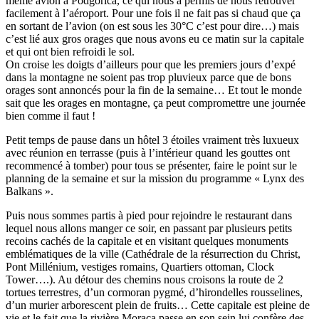
même avion à Podgorica, ce qui nous a permis de nous retrouver
facilement à l’aéroport. Pour une fois il ne fait pas si chaud que ça
en sortant de l’avion (on est sous les 30°C c’est pour dire…) mais
c’est lié aux gros orages que nous avons eu ce matin sur la capitale
et qui ont bien refroidi le sol.
On croise les doigts d’ailleurs pour que les premiers jours d’expé
dans la montagne ne soient pas trop pluvieux parce que de bons
orages sont annoncés pour la fin de la semaine… Et tout le monde
sait que les orages en montagne, ça peut compromettre une journée
bien comme il faut !
Petit temps de pause dans un hôtel 3 étoiles vraiment très luxueux
avec réunion en terrasse (puis à l’intérieur quand les gouttes ont
recommencé à tomber) pour tous se présenter, faire le point sur le
planning de la semaine et sur la mission du programme « Lynx des
Balkans ».
Puis nous sommes partis à pied pour rejoindre le restaurant dans
lequel nous allons manger ce soir, en passant par plusieurs petits
recoins cachés de la capitale et en visitant quelques monuments
emblématiques de la ville (Cathédrale de la résurrection du Christ,
Pont Millénium, vestiges romains, Quartiers ottoman, Clock
Tower….). Au détour des chemins nous croisons la route de 2
tortues terrestres, d’un cormoran pygmé, d’hirondelles rousselines,
d’un murier arborescent plein de fruits… Cette capitale est pleine de
vie et le fait que la rivière Moraca passe en son sein lui confère des