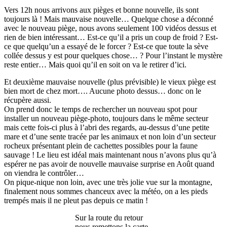
Vers 12h nous arrivons aux pièges et bonne nouvelle, ils sont
toujours là ! Mais mauvaise nouvelle… Quelque chose a déconné
avec le nouveau piège, nous avons seulement 100 vidéos dessus et
rien de bien intéressant… Est-ce qu’il a pris un coup de froid ? Est-
ce que quelqu’un a essayé de le forcer ? Est-ce que toute la sève
collée dessus y est pour quelques chose… ? Pour l’instant le mystère
reste entier… Mais quoi qu’il en soit on va le retirer d’ici.
Et deuxième mauvaise nouvelle (plus prévisible) le vieux piège est
bien mort de chez mort…. Aucune photo dessus… donc on le
récupère aussi.
On prend donc le temps de rechercher un nouveau spot pour
installer un nouveau piège-photo, toujours dans le même secteur
mais cette fois-ci plus à l’abri des regards, au-dessus d’une petite
mare et d’une sente tracée par les animaux et non loin d’un secteur
rocheux présentant plein de cachettes possibles pour la faune
sauvage ! Le lieu est idéal mais maintenant nous n’avons plus qu’à
espérer ne pas avoir de nouvelle mauvaise surprise en Août quand
on viendra le contrôler…
On pique-nique non loin, avec une très jolie vue sur la montagne,
finalement nous sommes chanceux avec la météo, on a les pieds
trempés mais il ne pleut pas depuis ce matin !
Sur la route du retour
nous remettons la carte