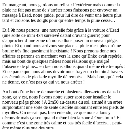
En mangeant, nous gardons un œil sur l’extérieur mais comme la
pluie ne fait pas mine de s’arrêter nous finissons par envoyer un
message à Esad, notre guide, pour lui dire de venir une heure plus
tard et croisons les doigts pour qu’entre-temps la pluie cesse…
Et à 9h nous partons, une nouvelle fois grâce à la voiture d’Esad
(une sorte de mini 4x4 surélevé datant d’avant-guerre) pour
s’approcher d’une zone où nous allons poser un nouveau piège-
photo. Et quand nous arrivons sur place la pluie n’est plus qu’une
bruine très fine quasiment inexistante ! Nous prenons donc nos
affaires et partons en marchant vers la zone qu’Enko avait repérée,
mais au bout de quelques mètres nous réalisons que malgré
l’absence de pluie... eh bien nous allions quand même être trempés !
Et ce parce que nous allons devoir nous frayer un chemin à travers
des étendues de pieds de myrtille détrempés… Mais bon, qu’à cela
ne tienne, ce n’est pas ça qui va nous arrêter !
Au bout d’une heure de marche et plusieurs allers-retours dans la
zone, ça y est, nous l’avons notre super spot pour installer le
nouveau piège photo ! A 2m50 au-dessus du sol, arrimé à un arbre
surplombant une sorte de sente discrète sillonnant entre les pieds de
myrtilles. On ne sait pas, bien entendu, ce que nous allons y
découvrir mais ça sent quand même bien la zone à Ours brun ! Et
comme c’est une zone très calme et pas très facile d’accès… peut-
être même plus que des ours…