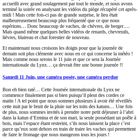
accueilli avec grand soulagement par tout le monde, et nous avons
terminé la soirée en analysant les vidéos du piège récupéré cet après-
midi ! Mais cette fois-ci pas de grande surprise, le lieu était
malheureusement beaucoup plus fréquenté que ce que nous
espérions… Donc beaucoup de vaches, de chèvres, de berger….
Mais quand même quelques belles vidéos de renards, chevreuils,
lièvres, blaireau et chat forestier de nouveau.
Et maintenant nous croisons les doigts pour que la journée de
demain soit plus clémente avec nous en ce qui concerne la météo !
Mais comme nous serons le 11 juin et que ce sera la Journée
internationale du Lynx… ça devrait être une bonne journée !!
Samedi 11 Juin, une caméra posée, une caméra perdue
Bon eh bien raté… Cette Journée internationale du Lynx ne
commence finalement pas si bien puisqu’il pleut des cordes ce
matin ! A tel point que nous sommes plusieurs à avoir été réveillés
cette nuit par le bruit de la pluie sur les toits des katuns… Une fois
de plus, nous sommes invités à prendre notre petit déjeuner à l’abri
dans la katun d’Ermina et de son mari, la seule possédant un poêle à
bois, mais l’espace étant restreint, s’ils nous laissent la place c’est
parce qu’eux sont dehors en train de traire les vaches qui permettent
de faire le fromage que nous mangeons tous les jours !