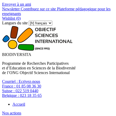
Envoyer à un ami
Newsletter
Contribuez sur ce site
Plateforme pédagogique pour les
enseignants
Wishlist (
0
)
Langues du site
BIODIVERSITA
Programme de Recherches Participatives
et d’Education en Sciences de la Biodiversité
de l’ONG Objectif Sciences International
Courriel :
Ecrivez-nous
France :
01 85 08 36 30
Suisse :
022 519 0440
Belgique :
023 18 35 65
Accueil
Nos actions