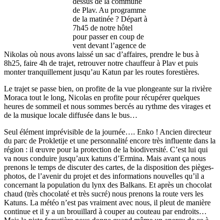
dessus de la commune
de Plav. Au programme
de la matinée ? Départ à
7h45 de notre hôtel
pour passer en coup de
vent devant l’agence de
Nikolas où nous avons laissé un sac d’affaires, prendre le bus à
8h25, faire 4h de trajet, retrouver notre chauffeur à Plav et puis
monter tranquillement jusqu’au Katun par les routes forestières.
Le trajet se passe bien, on profite de la vue plongeante sur la rivière
Moraca tout le long, Nicolas en profite pour récupérer quelques
heures de sommeil et nous sommes bercés au rythme des virages et
de la musique locale diffusée dans le bus…
Seul élément imprévisible de la journée…. Enko ! Ancien directeur
du parc de Prokletije et une personnalité encore très influente dans la
région : il œuvre pour la protection de la biodiversité. C’est lui qui
va nous conduire jusqu’aux katuns d’Ermina. Mais avant ça nous
prenons le temps de discuter des cartes, de la disposition des pièges-
photos, de l’avenir du projet et des informations nouvelles qu’il a
concernant la population du lynx des Balkans. Et après un chocolat
chaud (très chocolaté et très sucré) nous prenons la route vers les
Katuns. La météo n’est pas vraiment avec nous, il pleut de manière
continue et il y a un brouillard à couper au couteau par endroits…