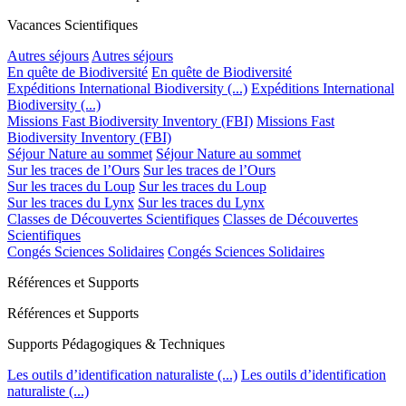
Vacances Scientifiques
Autres séjours
Autres séjours
En quête de Biodiversité
En quête de Biodiversité
Expéditions International Biodiversity (...)
Expéditions International
Biodiversity (...)
Missions Fast Biodiversity Inventory (FBI)
Missions Fast
Biodiversity Inventory (FBI)
Séjour Nature au sommet
Séjour Nature au sommet
Sur les traces de l’Ours
Sur les traces de l’Ours
Sur les traces du Loup
Sur les traces du Loup
Sur les traces du Lynx
Sur les traces du Lynx
Classes de Découvertes Scientifiques
Classes de Découvertes
Scientifiques
Congés Sciences Solidaires
Congés Sciences Solidaires
Références et Supports
Références et Supports
Supports Pédagogiques & Techniques
Les outils d’identification naturaliste (...)
Les outils d’identification
naturaliste (...)