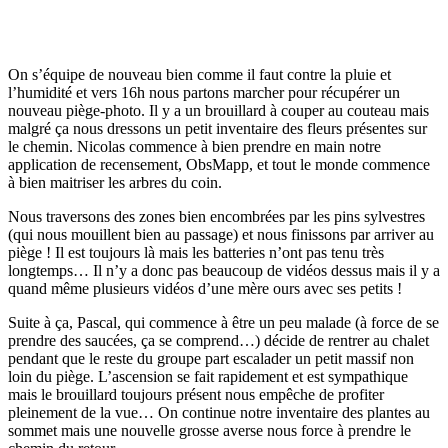
On s’équipe de nouveau bien comme il faut contre la pluie et
l’humidité et vers 16h nous partons marcher pour récupérer un
nouveau piège-photo. Il y a un brouillard à couper au couteau mais
malgré ça nous dressons un petit inventaire des fleurs présentes sur
le chemin. Nicolas commence à bien prendre en main notre
application de recensement, ObsMapp, et tout le monde commence
à bien maitriser les arbres du coin.
Nous traversons des zones bien encombrées par les pins sylvestres
(qui nous mouillent bien au passage) et nous finissons par arriver au
piège ! Il est toujours là mais les batteries n’ont pas tenu très
longtemps… Il n’y a donc pas beaucoup de vidéos dessus mais il y a
quand même plusieurs vidéos d’une mère ours avec ses petits !
Suite à ça, Pascal, qui commence à être un peu malade (à force de se
prendre des saucées, ça se comprend…) décide de rentrer au chalet
pendant que le reste du groupe part escalader un petit massif non
loin du piège. L’ascension se fait rapidement et est sympathique
mais le brouillard toujours présent nous empêche de profiter
pleinement de la vue… On continue notre inventaire des plantes au
sommet mais une nouvelle grosse averse nous force à prendre le