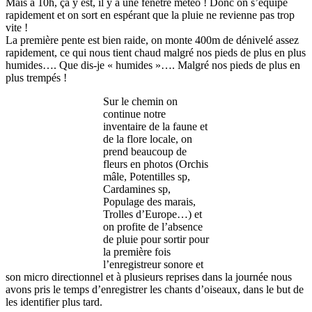
Mais à 10h, ça y est, il y a une fenêtre météo ! Donc on s’équipe
rapidement et on sort en espérant que la pluie ne revienne pas trop
vite !
La première pente est bien raide, on monte 400m de dénivelé assez
rapidement, ce qui nous tient chaud malgré nos pieds de plus en plus
humides…. Que dis-je « humides »…. Malgré nos pieds de plus en
plus trempés !
Sur le chemin on
continue notre
inventaire de la faune et
de la flore locale, on
prend beaucoup de
fleurs en photos (Orchis
mâle, Potentilles sp,
Cardamines sp,
Populage des marais,
Trolles d’Europe…) et
on profite de l’absence
de pluie pour sortir pour
la première fois
l’enregistreur sonore et
son micro directionnel et à plusieurs reprises dans la journée nous
avons pris le temps d’enregistrer les chants d’oiseaux, dans le but de
les identifier plus tard.