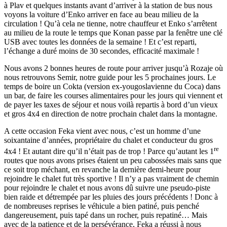
à Plav et quelques instants avant d’arriver à la station de bus nous
voyons la voiture d’Enko arriver en face au beau milieu de la
circulation ! Qu’à cela ne tienne, notre chauffeur et Enko s’arrêtent
au milieu de la route le temps que Konan passe par la fenêtre une clé
USB avec toutes les données de la semaine ! Et c’est reparti,
l’échange a duré moins de 30 secondes, efficacité maximale !
Nous avons 2 bonnes heures de route pour arriver jusqu’à Rozaje où
nous retrouvons Semir, notre guide pour les 5 prochaines jours. Le
temps de boire un Cokta (version ex-yougoslavienne du Coca) dans
un bar, de faire les courses alimentaires pour les jours qui viennent et
de payer les taxes de séjour et nous voilà repartis à bord d’un vieux
et gros 4x4 en direction de notre prochain chalet dans la montagne.
A cette occasion Feka vient avec nous, c’est un homme d’une
soixantaine d’années, propriétaire du chalet et conducteur du gros
re
4x4 ! Et autant dire qu’il n’était pas de trop ! Parce qu’autant les 1
routes que nous avons prises étaient un peu cabossées mais sans que
ce soit trop méchant, en revanche la dernière demi-heure pour
rejoindre le chalet fut très sportive ! Il n’y a pas vraiment de chemin
pour rejoindre le chalet et nous avons dû suivre une pseudo-piste
bien raide et détrempée par les pluies des jours précédents ! Donc à
de nombreuses reprises le véhicule a bien patiné, puis penché
dangereusement, puis tapé dans un rocher, puis repatiné… Mais
avec de la patience et de la persévérance, Feka a réussi à nous