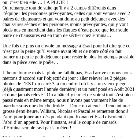
oui c’est bien elle…. LA PLUIE !
On remarque tout de suite qu’il y a 2 camps différents dans
l’équipe : les personnes prévoyantes, celles qui sont venues avec 2
paires de chaussures et qui vont donc au petit déjeuner avec des
chaussures sèches et les personnes moins prévoyantes, qui y vont
pieds nus en marchant dans les flaques d’eau parce que leur seule
paire de chaussures est en train de sécher chez Ermina…
Une fois de plus on envoie un message à Esad pour lui dire que ce
n’est pas la peine qu’il vienne avant 9h et de notre côté on fait
trainer un peu le petit déjeuner pour rester le plus longtemps possible
dans la pièce avec le poêle…
L’heure tourne mais la pluie ne faiblit pas, Esad arrive et nous nous
mettons d’accord sur l’objectif du jour : aller relever les 2 pièges-
photos de l’EST du carré 3, à un endroit où il y a un vieux piège
(déjà quasiment mort l’année dernière) et un neuf posé en Août 2021
et donc jamais relevé ! On a hâte d’y être et de voir si tout s’est bien
passé mais en même temps, nous n’avons pas vraiment hâte de
marcher sous une douche froide… Donc on attend… Pendant une
grosse demi-heure, William, Nicolas et Pascal se remettent donc à
l’abri pour jouer aux dés pendant que Konan et Esad discutent à
l’abri d’un appenti. Pour l’instant, seul le couple de canards
d’Ermina semble ravi par la météo !