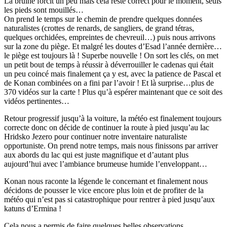
La bruine forcit un peu mais cela reste correct pour le moment, seuls
les pieds sont mouillés…
On prend le temps sur le chemin de prendre quelques données
naturalistes (crottes de renards, de sangliers, de grand tétras,
quelques orchidées, empreintes de chevreuil…) puis nous arrivons
sur la zone du piège. Et malgré les doutes d’Esad l’année dernière…
le piège est toujours là ! Superbe nouvelle ! On sort les clés, on met
un petit bout de temps à réussir à déverrouiller le cadenas qui était
un peu coincé mais finalement ça y est, avec la patience de Pascal et
de Konan combinées on a fini par l’avoir ! Et là surprise…plus de
370 vidéos sur la carte ! Plus qu’à espérer maintenant que ce soit des
vidéos pertinentes…
Retour progressif jusqu’à la voiture, la météo est finalement toujours
correcte donc on décide de continuer la route à pied jusqu’au lac
Hridsko Jezero pour continuer notre inventaire naturaliste
opportuniste. On prend notre temps, mais nous finissons par arriver
aux abords du lac qui est juste magnifique et d’autant plus
aujourd’hui avec l’ambiance brumeuse humide l’enveloppant…
Konan nous raconte la légende le concernant et finalement nous
décidons de pousser le vice encore plus loin et de profiter de la
météo qui n’est pas si catastrophique pour rentrer à pied jusqu’aux
katuns d’Ermina !
Cela nous a permis de faire quelques belles observations