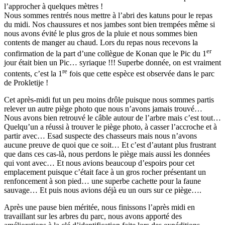
l’approcher à quelques mètres !
Nous sommes rentrés nous mettre à l’abri des katuns pour le repas
du midi. Nos chaussures et nos jambes sont bien trempées même si
nous avons évité le plus gros de la pluie et nous sommes bien
contents de manger au chaud. Lors du repas nous recevons la
er
confirmation de la part d’une collègue de Konan que le Pic du 1
jour était bien un Pic… syriaque !!! Superbe donnée, on est vraiment
re
contents, c’est la 1
fois que cette espèce est observée dans le parc
de Prokletije !
Cet après-midi fut un peu moins drôle puisque nous sommes partis
relever un autre piège photo que nous n’avons jamais trouvé…
Nous avons bien retrouvé le câble autour de l’arbre mais c’est tout…
Quelqu’un a réussi à trouver le piège photo, à casser l’accroche et à
partir avec… Esad suspecte des chasseurs mais nous n’avons
aucune preuve de quoi que ce soit… Et c’est d’autant plus frustrant
que dans ces cas-là, nous perdons le piège mais aussi les données
qui vont avec… Et nous avions beaucoup d’espoirs pour cet
emplacement puisque c’était face à un gros rocher présentant un
renfoncement à son pied… une superbe cachette pour la faune
sauvage… Et puis nous avions déjà eu un ours sur ce piège….
Après une pause bien méritée, nous finissons l’après midi en
travaillant sur les arbres du parc, nous avons apporté des