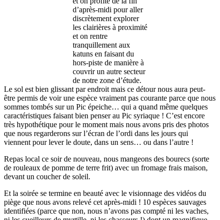
et on profite de la fin
d’après-midi pour aller
discrètement explorer
les clairières à proximité
et on rentre
tranquillement aux
katuns en faisant du
hors-piste de manière à
couvrir un autre secteur
de notre zone d’étude.
Le sol est bien glissant par endroit mais ce détour nous aura peut-
être permis de voir une espèce vraiment pas courante parce que nous
sommes tombés sur un Pic épeiche… qui a quand même quelques
caractéristiques faisant bien penser au Pic syriaque ! C’est encore
très hypothétique pour le moment mais nous avons pris des photos
que nous regarderons sur l’écran de l’ordi dans les jours qui
viennent pour lever le doute, dans un sens… ou dans l’autre !
Repas local ce soir de nouveau, nous mangeons des bourecs (sorte
de rouleaux de pomme de terre frit) avec un fromage frais maison,
devant un coucher de soleil.
Et la soirée se termine en beauté avec le visionnage des vidéos du
piège que nous avons relevé cet après-midi ! 10 espèces sauvages
identifiées (parce que non, nous n’avons pas compté ni les vaches,
ni les cueilleurs de myrtille, ni les chasseurs !) dont un magnifique