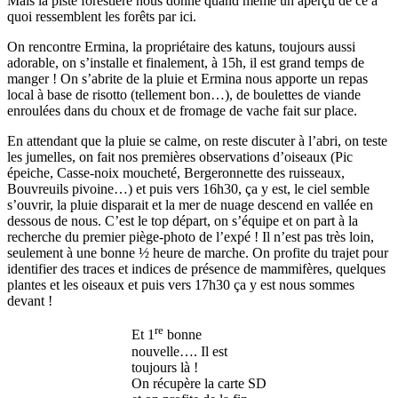
Mais la piste forestière nous donne quand même un aperçu de ce à
quoi ressemblent les forêts par ici.
On rencontre Ermina, la propriétaire des katuns, toujours aussi
adorable, on s’installe et finalement, à 15h, il est grand temps de
manger ! On s’abrite de la pluie et Ermina nous apporte un repas
local à base de risotto (tellement bon…), de boulettes de viande
enroulées dans du choux et de fromage de vache fait sur place.
En attendant que la pluie se calme, on reste discuter à l’abri, on teste
les jumelles, on fait nos premières observations d’oiseaux (Pic
épeiche, Casse-noix moucheté, Bergeronnette des ruisseaux,
Bouvreuils pivoine…) et puis vers 16h30, ça y est, le ciel semble
s’ouvrir, la pluie disparait et la mer de nuage descend en vallée en
dessous de nous. C’est le top départ, on s’équipe et on part à la
recherche du premier piège-photo de l’expé ! Il n’est pas très loin,
seulement à une bonne ½ heure de marche. On profite du trajet pour
identifier des traces et indices de présence de mammifères, quelques
plantes et les oiseaux et puis vers 17h30 ça y est nous sommes
devant !
re
Et 1
bonne
nouvelle…. Il est
toujours là !
On récupère la carte SD