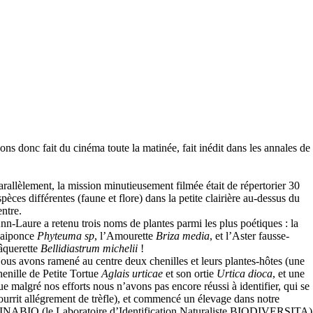
s donc fait du cinéma toute la matinée, fait inédit dans les annales de 
arallèlement, la mission minutieusement filmée était de répertorier 30
spèces différentes (faune et flore) dans la petite clairière au-dessus du
entre.
nn-Laure a retenu trois noms de plantes parmi les plus poétiques : la
aiponce
Phyteuma sp
, l’Amourette
Briza media
, et l’Aster fausse-
âquerette
Bellidiastrum michelii
!
ous avons ramené au centre deux chenilles et leurs plantes-hôtes (une
henille de Petite Tortue
Aglais urticae
et son ortie
Urtica dioca
, et une
ue malgré nos efforts nous n’avons pas encore réussi à identifier, qui se
ourrit allégrement de trèfle), et commencé un élevage dans notre
INABIO (le Laboratoire d’Identification Naturaliste BIODIVERSITA)