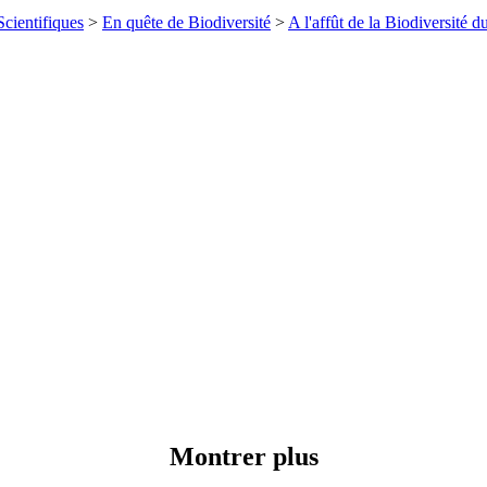
cientifiques
>
En quête de Biodiversité
>
A l'affût de la Biodiversité d
Montrer plus