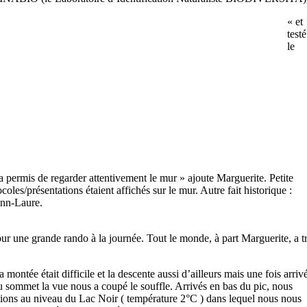
« et
testé
le
s a permis de regarder attentivement le mur » ajoute Marguerite. Petite
coles/présentations étaient affichés sur le mur. Autre fait historique :
Ann-Laure.
ne grande rando à la journée. Tout le monde, à part Marguerite, a trouvé
a montée était difficile et la descente aussi d’ailleurs mais une fois arriv
u sommet la vue nous a coupé le souffle. Arrivés en bas du pic, nous
tions au niveau du Lac Noir ( température 2°C ) dans lequel nous nous