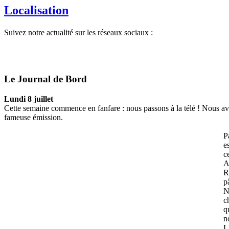
Localisation
Suivez notre actualité sur les réseaux sociaux :
Le Journal de Bord
Lundi 8 juillet
Cette semaine commence en fanfare : nous passons à la télé ! Nous avon
fameuse émission.
P
e
c
A
R
p
N
c
q
n
L