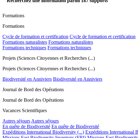
Recherchez une information parmi
187
supports
Formations
Formations
Cycle de formation et certification
Cycle de formation et certification
Formations naturalistes
Formations naturalistes
Formations techniques
Formations techniques
Projets (Sciences Citoyennes et Recherches (...)
Projets (Sciences Citoyennes et Recherches (...)
Biodiversité en Anniviers
Biodiversité en Anniviers
Journal de Bord des Opérations
Journal de Bord des Opérations
Vacances Scientifiques
Autres séjours
Autres séjours
En quête de Biodiversité
En quête de Biodiversité
Expéditions International Biodiversity (...)
Expéditions International Bi
Missions Fast Biodiversity Inventory (FBI)
Missions Fast Biodiversit