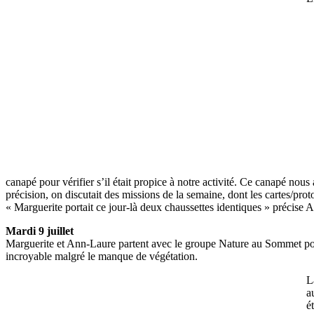
canapé pour vérifier s’il était propice à notre activité. Ce canapé nou
précision, on discutait des missions de la semaine, dont les cartes/proto
« Marguerite portait ce jour-là deux chaussettes identiques » précise 
Mardi 9 juillet
Marguerite et Ann-Laure partent avec le groupe Nature au Sommet pour u
incroyable malgré le manque de végétation.
L
a
é