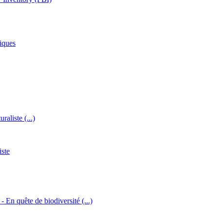
iques
raliste (...)
iste
 - En quête de biodiversité (...)