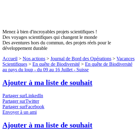
Menez à bien d'incroyables projets scientifiques !
Des voyages scientifiques qui changent le monde
Des aventures hors du commun, des projets réels pour le
développement durable
Accueil
>
Nos actions
>
Journal de Bord des Opérations
>
Vacances
Scientifiques
>
En quête de Biodiversité
>
En quête de Biodiversité
au pays du loup - du 09 au 16 Juillet - Suisse
Ajouter à ma liste de souhait
Partager surLinkedIn
Partager surTwitter
Partager surFacebook
Envoyer à un ami
Ajouter à ma liste de souhait