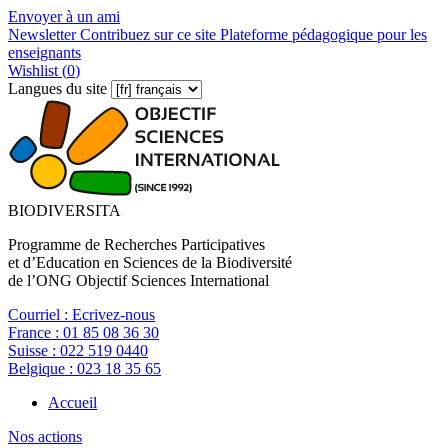
Envoyer à un ami
Newsletter
Contribuez sur ce site
Plateforme pédagogique pour les
enseignants
Wishlist (
0
)
Langues du site
BIODIVERSITA
Programme de Recherches Participatives
et d’Education en Sciences de la Biodiversité
de l’ONG Objectif Sciences International
Courriel :
Ecrivez-nous
France :
01 85 08 36 30
Suisse :
022 519 0440
Belgique :
023 18 35 65
Accueil
Nos actions