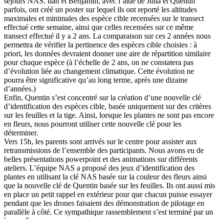
séjours NAS. Ilan et Benjamin, avec l’aide de Julia et Quentin
parfois, ont créé un poster sur lequel ils ont reporté les altitudes
maximales et minimales des espèce cible recensées sur le transect
effectué cette semaine, ainsi que celles recensées sur ce même
transect effectué il y a 2 ans. La comparaison sur ces 2 années nous
permettra de vérifier la pertinence des espèces cible choisies : à
priori, les données devraient donner une aire de répartition similaire
pour chaque espèce (à l’échelle de 2 ans, on ne constatera pas
d’évolution liée au changement climatique. Cette évolution ne
pourra être significative qu’au long terme, après une dizaine
d’années.)
Enfin, Quentin s’est concentré sur la création d’une nouvelle clé
d’identification des espèces cible, basée uniquement sur des critères
sur les feuilles et la tige. Ainsi, lorsque les plantes ne sont pas encore
en fleurs, nous pourront utiliser cette nouvelle clé pour les
déterminer.
Vers 15h, les parents sont arrivés sur le centre pour assister aux
retransmissions de l’ensemble des participants. Nous avons eu de
belles présentations powerpoint et des animations sur différents
ateliers. L’équipe NAS a proposé des jeux d’identification des
plantes en utilisant la clé NAS basée sur la couleur des fleurs ainsi
que la nouvelle clé de Quentin basée sur les feuilles. Ils ont aussi mis
en place un petit rappel en extérieur pour que chacun puisse essayer
pendant que les drones faisaient des démonstration de pilotage en
parallèle à côté. Ce sympathique rassemblement s’est terminé par un