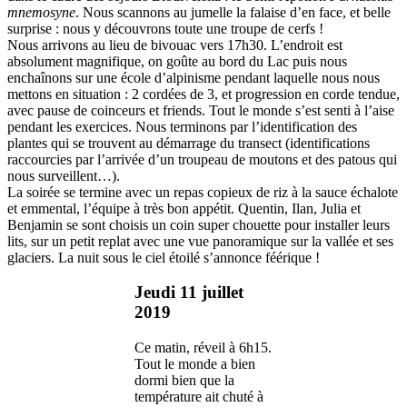
mnemosyne
. Nous scannons au jumelle la falaise d’en face, et belle
surprise : nous y découvrons toute une troupe de cerfs !
Nous arrivons au lieu de bivouac vers 17h30. L’endroit est
absolument magnifique, on goûte au bord du Lac puis nous
enchaînons sur une école d’alpinisme pendant laquelle nous nous
mettons en situation : 2 cordées de 3, et progression en corde tendue,
avec pause de coinceurs et friends. Tout le monde s’est senti à l’aise
pendant les exercices. Nous terminons par l’identification des
plantes qui se trouvent au démarrage du transect (identifications
raccourcies par l’arrivée d’un troupeau de moutons et des patous qui
nous surveillent…).
La soirée se termine avec un repas copieux de riz à la sauce échalote
et emmental, l’équipe à très bon appétit. Quentin, Ilan, Julia et
Benjamin se sont choisis un coin super chouette pour installer leurs
lits, sur un petit replat avec une vue panoramique sur la vallée et ses
glaciers. La nuit sous le ciel étoilé s’annonce féérique !
Jeudi 11 juillet
2019
Ce matin, réveil à 6h15.
Tout le monde a bien
dormi bien que la
température ait chuté à