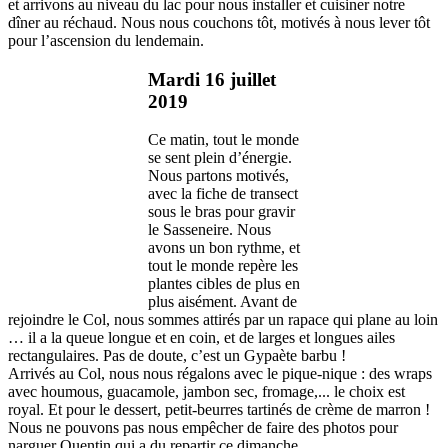
et arrivons au niveau du lac pour nous installer et cuisiner notre
dîner au réchaud. Nous nous couchons tôt, motivés à nous lever tôt
pour l’ascension du lendemain.
Mardi 16 juillet
2019
Ce matin, tout le monde
se sent plein d’énergie.
Nous partons motivés,
avec la fiche de transect
sous le bras pour gravir
le Sasseneire. Nous
avons un bon rythme, et
tout le monde repère les
plantes cibles de plus en
plus aisément. Avant de
rejoindre le Col, nous sommes attirés par un rapace qui plane au loin
… il a la queue longue et en coin, et de larges et longues ailes
rectangulaires. Pas de doute, c’est un Gypaète barbu !
Arrivés au Col, nous nous régalons avec le pique-nique : des wraps
avec houmous, guacamole, jambon sec, fromage,... le choix est
royal. Et pour le dessert, petit-beurres tartinés de crème de marron !
Nous ne pouvons pas nous empêcher de faire des photos pour
narguer Quentin qui a du repartir ce dimanche …