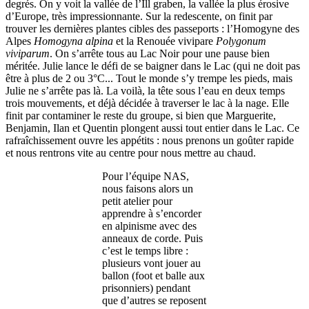
degrés. On y voit la vallée de l’Ill graben, la vallée la plus érosive
d’Europe, très impressionnante. Sur la redescente, on finit par
trouver les dernières plantes cibles des passeports : l’Homogyne des
Alpes
Homogyna alpina
et la Renouée vivipare
Polygonum
viviparum
. On s’arrête tous au Lac Noir pour une pause bien
méritée. Julie lance le défi de se baigner dans le Lac (qui ne doit pas
être à plus de 2 ou 3°C... Tout le monde s’y trempe les pieds, mais
Julie ne s’arrête pas là. La voilà, la tête sous l’eau en deux temps
trois mouvements, et déjà décidée à traverser le lac à la nage. Elle
finit par contaminer le reste du groupe, si bien que Marguerite,
Benjamin, Ilan et Quentin plongent aussi tout entier dans le Lac. Ce
rafraîchissement ouvre les appétits : nous prenons un goûter rapide
et nous rentrons vite au centre pour nous mettre au chaud.
Pour l’équipe NAS,
nous faisons alors un
petit atelier pour
apprendre à s’encorder
en alpinisme avec des
anneaux de corde. Puis
c’est le temps libre :
plusieurs vont jouer au
ballon (foot et balle aux
prisonniers) pendant
que d’autres se reposent