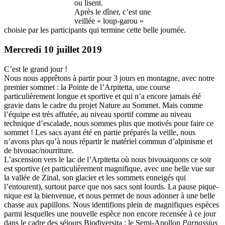
ou lisent.
Après le dîner, c’est une
veillée « loup-garou »
choisie par les participants qui termine cette belle journée.
Mercredi 10 juillet 2019
C’est le grand jour !
Nous nous apprêtons à partir pour 3 jours en montagne, avec notre
premier sommet : la Pointe de l’Arpitetta, une course
particulièrement longue et sportive et qui n’a encore jamais été
gravie dans le cadre du projet Nature au Sommet. Mais comme
l’équipe est très affutée, au niveau sportif comme au niveau
technique d’escalade, nous sommes plus que motivés pour faire ce
sommet ! Les sacs ayant été en partie préparés la veille, nous
n’avons plus qu’à nous répartir le matériel commun d’alpinisme et
de bivouac/nourriture.
L’ascension vers le lac de l’Arpitetta où nous bivouaquons ce soir
est sportive (et particulièrement magnifique, avec une belle vue sur
la vallée de Zinal, son glacier et les sommets enneigés qui
l’entourent), surtout parce que nos sacs sont lourds. La pause pique-
nique est la bienvenue, et nous permet de nous adonner à une belle
chasse aux papillons. Nous identifions plein de magnifiques espèces
parmi lesquelles une nouvelle espèce non encore recensée à ce jour
dans le cadre des séjours Biodiversita : le Semi-Apollon
Parnassius