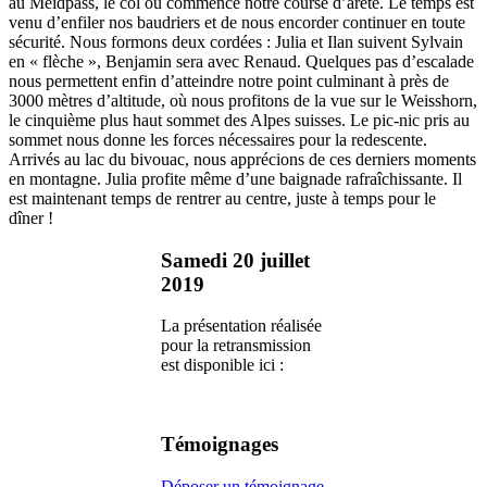
au Meidpass, le col où commence notre course d’arête. Le temps est
venu d’enfiler nos baudriers et de nous encorder continuer en toute
sécurité. Nous formons deux cordées : Julia et Ilan suivent Sylvain
en « flèche », Benjamin sera avec Renaud. Quelques pas d’escalade
nous permettent enfin d’atteindre notre point culminant à près de
3000 mètres d’altitude, où nous profitons de la vue sur le Weisshorn,
le cinquième plus haut sommet des Alpes suisses. Le pic-nic pris au
sommet nous donne les forces nécessaires pour la redescente.
Arrivés au lac du bivouac, nous apprécions de ces derniers moments
en montagne. Julia profite même d’une baignade rafraîchissante. Il
est maintenant temps de rentrer au centre, juste à temps pour le
dîner !
Samedi 20 juillet
2019
La présentation réalisée
pour la retransmission
est disponible ici :
Témoignages
Déposer un témoignage