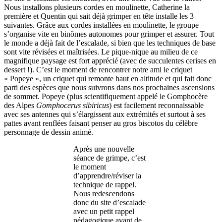
Nous installons plusieurs cordes en moulinette, Catherine la
première et Quentin qui sait déjà grimper en tête installe les 3
suivantes. Grâce aux cordes installées en moulinette, le groupe
s’organise vite en binômes autonomes pour grimper et assurer. Tout
le monde a déjà fait de l’escalade, si bien que les techniques de base
sont vite révisées et maîtrisées. Le pique-nique au milieu de ce
magnifique paysage est fort apprécié (avec de succulentes cerises en
dessert !). C’est le moment de rencontrer notre ami le criquet
« Popeye », un criquet qui remonte haut en altitude et qui fait donc
parti des espèces que nous suivrons dans nos prochaines ascensions
de sommet. Popeye (plus scientifiquement appelé le Gomphocère
des Alpes
Gomphocerus sibiricus
) est facilement reconnaissable
avec ses antennes qui s’élargissent aux extrémités et surtout à ses
pattes avant renflées faisant penser au gros biscotos du célèbre
personnage de dessin animé.
Après une nouvelle
séance de grimpe, c’est
le moment
d’apprendre/réviser la
technique de rappel.
Nous redescendons
donc du site d’escalade
avec un petit rappel
pédagogique avant de