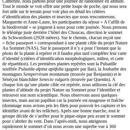
Catherine, nous partons pour une journée de randonnée en altitude.
Tout le monde se voit offrir une petite loupe de poche, qui nous sera
fort utile sur le terrain pour voir plus en détail les critères
d’identification des plantes et insectes que nous rencontrerons.
Marguerite et Anne-Laure, les participantes du séjour « A l’affût de
la biodiversité » se joignent à nous pour cette journée. Nous prenons
le télésiège juste derrière l’hôtel des Choucas, direction le sommet
du Schwarzhorn (2928 mètres). Sur le chemin, chacun reçoit une
« fiche passeport » correspondant à une plante cible du projet Nature
Au Sommet (NAS). Sur le passeport il n’y a pour l’instant que la
photo de la plante à repérer et il faudra plus tard compléter leur carte
d’identité (critères d’identification morphologiques, milieu, et carte
de répartition). Les premières plantes repérées sont la Pulsatille
souffrée
Pulsatila alpina apiifolia
(gagnée par Ilan), la Joubarbe des
montagnes
Sempervivum montanum
(trouvée par Benjamin) et le
Sénéçon blanchâtre
Senecio vulgaris
(trouvée par Quentin). A
chaque fois qu’une plante cible est repérée, nous utilisons la clé des
plantes d’altitude du projet Nature au Sommet pour l’identifier et
retrouver son nom scientifique. Nous observons aussi quelques
insectes, mais aucun papillon car la journée est nuageuse et fraîche
(dommage nous avions pris les filets pour pouvoir les capturer et les
identifier avant de les relâcher). Après une bonne marche, tout le
groupe décide de s’arrêter pour le pique-nique peu avant le sommet
pour s’abriter du vent. Dans l’après-midi, nous atteignons
rapidement le sommet d’où nous avons une superbe vue à 360