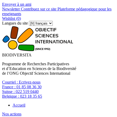
Envoyer à un ami
Newsletter
Contribuez sur ce site
Plateforme pédagogique pour les
enseignants
Wishlist (
0
)
Langues du site
BIODIVERSITA
Programme de Recherches Participatives
et d’Education en Sciences de la Biodiversité
de l’ONG Objectif Sciences International
Courriel :
Ecrivez-nous
France :
01 85 08 36 30
Suisse :
022 519 0440
Belgique :
023 18 35 65
Accueil
Nos actions