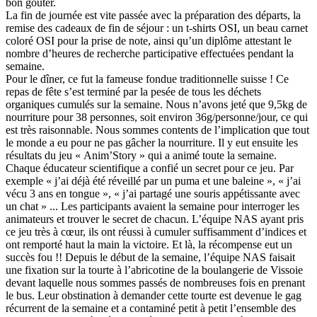
bon goûter.
La fin de journée est vite passée avec la préparation des départs, la
remise des cadeaux de fin de séjour : un t-shirts OSI, un beau carnet
coloré OSI pour la prise de note, ainsi qu’un diplôme attestant le
nombre d’heures de recherche participative effectuées pendant la
semaine.
Pour le dîner, ce fut la fameuse fondue traditionnelle suisse ! Ce
repas de fête s’est terminé par la pesée de tous les déchets
organiques cumulés sur la semaine. Nous n’avons jeté que 9,5kg de
nourriture pour 38 personnes, soit environ 36g/personne/jour, ce qui
est très raisonnable. Nous sommes contents de l’implication que tout
le monde a eu pour ne pas gâcher la nourriture. Il y eut ensuite les
résultats du jeu « Anim’Story » qui a animé toute la semaine.
Chaque éducateur scientifique a confié un secret pour ce jeu. Par
exemple « j’ai déjà été réveillé par un puma et une baleine », « j’ai
vécu 3 ans en tongue », « j’ai partagé une souris appétissante avec
un chat » ... Les participants avaient la semaine pour interroger les
animateurs et trouver le secret de chacun. L’équipe NAS ayant pris
ce jeu très à cœur, ils ont réussi à cumuler suffisamment d’indices et
ont remporté haut la main la victoire. Et là, la récompense eut un
succès fou !! Depuis le début de la semaine, l’équipe NAS faisait
une fixation sur la tourte à l’abricotine de la boulangerie de Vissoie
devant laquelle nous sommes passés de nombreuses fois en prenant
le bus. Leur obstination à demander cette tourte est devenue le gag
récurrent de la semaine et a contaminé petit à petit l’ensemble des