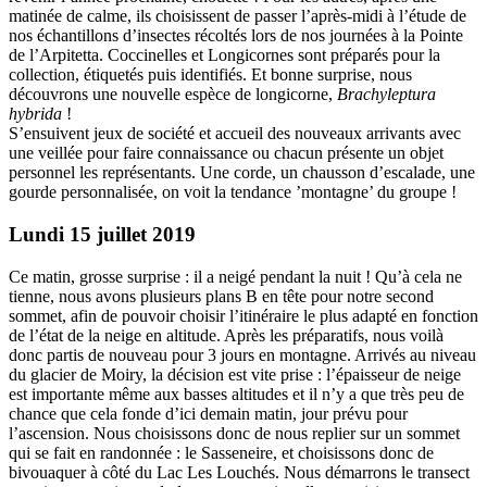
matinée de calme, ils choisissent de passer l’après-midi à l’étude de
nos échantillons d’insectes récoltés lors de nos journées à la Pointe
de l’Arpitetta. Coccinelles et Longicornes sont préparés pour la
collection, étiquetés puis identifiés. Et bonne surprise, nous
découvrons une nouvelle espèce de longicorne,
Brachyleptura
hybrida
!
S’ensuivent jeux de société et accueil des nouveaux arrivants avec
une veillée pour faire connaissance ou chacun présente un objet
personnel les représentants. Une corde, un chausson d’escalade, une
gourde personnalisée, on voit la tendance ’montagne’ du groupe !
Lundi 15 juillet 2019
Ce matin, grosse surprise : il a neigé pendant la nuit ! Qu’à cela ne
tienne, nous avons plusieurs plans B en tête pour notre second
sommet, afin de pouvoir choisir l’itinéraire le plus adapté en fonction
de l’état de la neige en altitude. Après les préparatifs, nous voilà
donc partis de nouveau pour 3 jours en montagne. Arrivés au niveau
du glacier de Moiry, la décision est vite prise : l’épaisseur de neige
est importante même aux basses altitudes et il n’y a que très peu de
chance que cela fonde d’ici demain matin, jour prévu pour
l’ascension. Nous choisissons donc de nous replier sur un sommet
qui se fait en randonnée : le Sasseneire, et choisissons donc de
bivouaquer à côté du Lac Les Louchés. Nous démarrons le transect