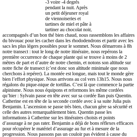
-3 voire -4 degrés
pendant la nuit. Après
un petit déjeuner royal
de viennoiseries et
tartines de miel et pâte à
tartiner au chocolat noir,
accompagnés d’un bon thé bien chaud, nous rassemblons les affaires
du bivouac pour les cacher dans les rhododendrons et partir avec les
sacs les plus légers possibles pour le sommet. Nous démarrons à 8h
notre transect : tout le long de notre itinéraire, nous repérons la
première occurrence de chaque plante qui se trouve à moins de 2
mètres de part et d’autre de notre chemin, et notons son altitude sur
notre fiche de transect (c’est donc son altitude minimale que nous
cherchons à repérer). La montée est longue, mais tout le monde gère
bien l’effort physique. Nous arrivons au col vers 13h15. Nous nous
régalons du pique-nique de tortillas. C’est là que commence la partie
alpinisme. Nous nous équipons et reformons les même cordées
qu’hier : Sylvain passe en tête avec sur sa cordée Ilan puis Quentin.
Catherine est en tête de la seconde cordée avec à sa suite Julia puis
Benjamin. L’ascension se passe très bien, chacun gère sa sécurité et
celle des autres remarquablement bien. Quentin passe les
informations à Catherine sur les itinéraires choisis et points
d’assurage à ne pas rater. Benjamin a déjà de bons réflexes efficaces
pour récupérer le matériel d’assurage au fur et à mesure de la
progression. Nous passons pas un couloir pas évident à cause du