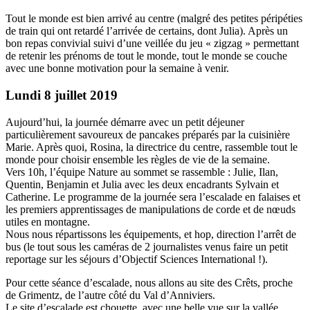
Tout le monde est bien arrivé au centre (malgré des petites péripéties
de train qui ont retardé l’arrivée de certains, dont Julia). Après un
bon repas convivial suivi d’une veillée du jeu « zigzag » permettant
de retenir les prénoms de tout le monde, tout le monde se couche
avec une bonne motivation pour la semaine à venir.
Lundi 8 juillet 2019
Aujourd’hui, la journée démarre avec un petit déjeuner
particulièrement savoureux de pancakes préparés par la cuisinière
Marie. Après quoi, Rosina, la directrice du centre, rassemble tout le
monde pour choisir ensemble les règles de vie de la semaine.
Vers 10h, l’équipe Nature au sommet se rassemble : Julie, Ilan,
Quentin, Benjamin et Julia avec les deux encadrants Sylvain et
Catherine. Le programme de la journée sera l’escalade en falaises et
les premiers apprentissages de manipulations de corde et de nœuds
utiles en montagne.
Nous nous répartissons les équipements, et hop, direction l’arrêt de
bus (le tout sous les caméras de 2 journalistes venus faire un petit
reportage sur les séjours d’Objectif Sciences International !).
Pour cette séance d’escalade, nous allons au site des Crêts, proche
de Grimentz, de l’autre côté du Val d’Anniviers.
Le site d’escalade est chouette, avec une belle vue sur la vallée.