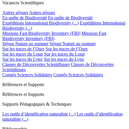
Vacances Scientifiques
Autres séjours
Autres séjours
En quête de Biodiversité
En quête de Biodiversité
Expéditions International Biodiversity (...)
Expéditions International
Biodiversity (...)
Missions Fast Biodiversity Inventory (FBI)
Missions Fast
Biodiversity Inventory (FBI)
Séjour Nature au sommet
Séjour Nature au sommet
Sur les traces de l’Ours
Sur les traces de l’Ours
Sur les traces du Loup
Sur les traces du Loup
Sur les traces du Lynx
Sur les traces du Lynx
Classes de Découvertes Scientifiques
Classes de Découvertes
Scientifiques
Congés Sciences Solidaires
Congés Sciences Solidaires
Références et Supports
Références et Supports
Supports Pédagogiques & Techniques
Les outils d’identification naturaliste (...)
Les outils d’identification
naturaliste (...)
Bibliographie