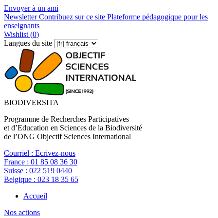
Envoyer à un ami
Newsletter
Contribuez sur ce site
Plateforme pédagogique pour les
enseignants
Wishlist (
0
)
Langues du site
BIODIVERSITA
Programme de Recherches Participatives
et d’Education en Sciences de la Biodiversité
de l’ONG Objectif Sciences International
Courriel :
Ecrivez-nous
France :
01 85 08 36 30
Suisse :
022 519 0440
Belgique :
023 18 35 65
Accueil
Nos actions