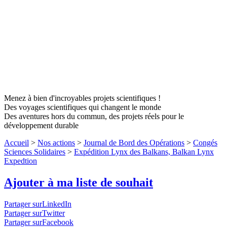
Menez à bien d'incroyables projets scientifiques !
Des voyages scientifiques qui changent le monde
Des aventures hors du commun, des projets réels pour le
développement durable
Accueil
>
Nos actions
>
Journal de Bord des Opérations
>
Congés
Sciences Solidaires
>
Expédition Lynx des Balkans, Balkan Lynx
Expedtion
Ajouter à ma liste de souhait
Partager surLinkedIn
Partager surTwitter
Partager surFacebook