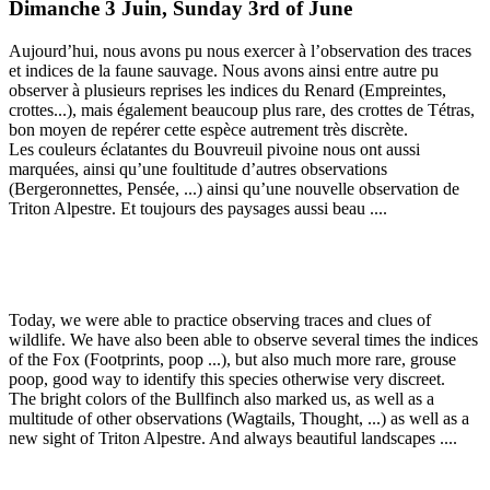
Dimanche 3 Juin, Sunday 3rd of June
Aujourd’hui, nous avons pu nous exercer à l’observation des traces
et indices de la faune sauvage. Nous avons ainsi entre autre pu
observer à plusieurs reprises les indices du Renard (Empreintes,
crottes...), mais également beaucoup plus rare, des crottes de Tétras,
bon moyen de repérer cette espèce autrement très discrète.
Les couleurs éclatantes du Bouvreuil pivoine nous ont aussi
marquées, ainsi qu’une foultitude d’autres observations
(Bergeronnettes, Pensée, ...) ainsi qu’une nouvelle observation de
Triton Alpestre. Et toujours des paysages aussi beau ....
Today, we were able to practice observing traces and clues of
wildlife. We have also been able to observe several times the indices
of the Fox (Footprints, poop ...), but also much more rare, grouse
poop, good way to identify this species otherwise very discreet.
The bright colors of the Bullfinch also marked us, as well as a
multitude of other observations (Wagtails, Thought, ...) as well as a
new sight of Triton Alpestre. And always beautiful landscapes ....