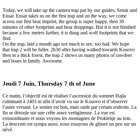
Today, we will take up the camera trap put by our guides, Semir and
Ensar. Ensar takes us on the first trap and on the way, we come
across our first bear imprint, the group is super happy, then 30
minutes of other footprints and bear droppings. But it is not finished
because a few meters further, it is dung and wolf footprints that we
find.
On the trap, laid a month ago not much to see, too bad. We hope
that trap 2 will be fuller. 2h30 after having walked towards Kosovo
then in a thick forest, the trap 2 shows us many photos of rawdeer
and boars in family. Awesome.
Jeudi 7 Juin, Thursday 7 th of June
Ce matin, l’objectif est de réaliser l’ascension du sommet Hajla
culminant à 2403 m afin d’avoir vu sur le Kosovo et d’observer
l’autre versant. Le sentier est bon, mais raide par certain endroits. La
fin se déroule sur une crête assez vertigineuse. La vue est
extraordinaire et nous voyons les montagnes de Prokletije au loin.
La descente est sympa aussi, nous essayons de glisser un peu sur un
névé.