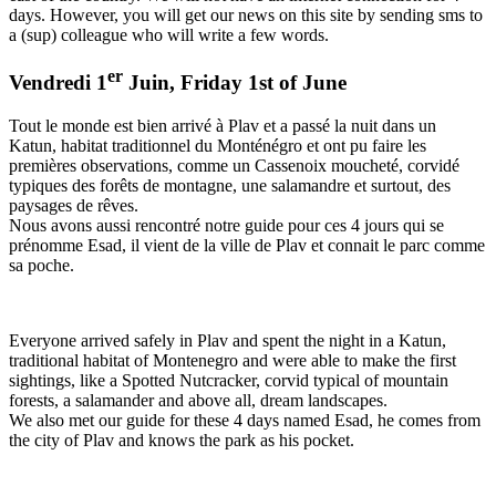
days. However, you will get our news on this site by sending sms to
a (sup) colleague who will write a few words.
er
Vendredi 1
Juin, Friday 1st of June
Tout le monde est bien arrivé à Plav et a passé la nuit dans un
Katun, habitat traditionnel du Monténégro et ont pu faire les
premières observations, comme un Cassenoix moucheté, corvidé
typiques des forêts de montagne, une salamandre et surtout, des
paysages de rêves.
Nous avons aussi rencontré notre guide pour ces 4 jours qui se
prénomme Esad, il vient de la ville de Plav et connait le parc comme
sa poche.
Everyone arrived safely in Plav and spent the night in a Katun,
traditional habitat of Montenegro and were able to make the first
sightings, like a Spotted Nutcracker, corvid typical of mountain
forests, a salamander and above all, dream landscapes.
We also met our guide for these 4 days named Esad, he comes from
the city of Plav and knows the park as his pocket.