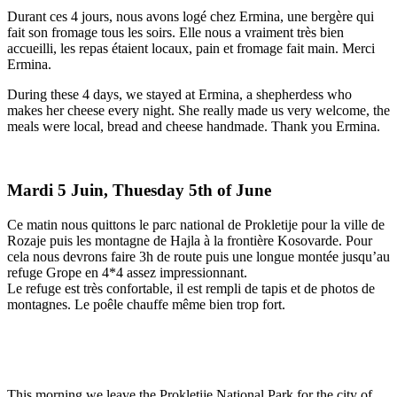
Durant ces 4 jours, nous avons logé chez Ermina, une bergère qui
fait son fromage tous les soirs. Elle nous a vraiment très bien
accueilli, les repas étaient locaux, pain et fromage fait main. Merci
Ermina.
During these 4 days, we stayed at Ermina, a shepherdess who
makes her cheese every night. She really made us very welcome, the
meals were local, bread and cheese handmade. Thank you Ermina.
Mardi 5 Juin, Thuesday 5th of June
Ce matin nous quittons le parc national de Prokletije pour la ville de
Rozaje puis les montagne de Hajla à la frontière Kosovarde. Pour
cela nous devrons faire 3h de route puis une longue montée jusqu’au
refuge Grope en 4*4 assez impressionnant.
Le refuge est très confortable, il est rempli de tapis et de photos de
montagnes. Le poêle chauffe même bien trop fort.
This morning we leave the Prokletije National Park for the city of