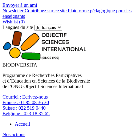
Envoyer à un ami
Newsletter
Contribuez sur ce site
Plateforme pédagogique pour les
enseignants
Wishlist (
0
)
Langues du site
BIODIVERSITA
Programme de Recherches Participatives
et d’Education en Sciences de la Biodiversité
de l’ONG Objectif Sciences International
Courriel :
Ecrivez-nous
France :
01 85 08 36 30
Suisse :
022 519 0440
Belgique :
023 18 35 65
Accueil
Nos actions