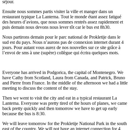
séjour.
Ensuite nous sommes partis visiter la ville et manger dans un
restaurant typique La Lanterna. Tout le monde étant assez fatigué
des heures d’avions, que nous sommes rentrés assez rapidement et
puis demain nous devons nous lever tôt car le bus est 8h30.
Nous partirons demain pour le parc national de Prokletije dans le
sud est du pays. Nous n’aurons pas de connexion internet durant 4
jours. Pour autant vous aurez de nos nouvelles sur ce site grâce à
l’envoi de sms à une (supère) collègue qui écrira quelques mots.
Everyone has arrived in Podgorica, the capital of Montenegro. We
have Cathy from Scotland, Laura from Canada, and Patrick, Bruno
and Pierre from France. In the middle of the afternoon we had a little
meeting to discuss the content of the stay.
Then we went to visit the city and eat in a typical restaurant La
Lanterna. Everyone was pretty tired of the hours of planes, we came
back pretty quickly and then tomorrow we have to get up early
because the bus is 8:30.
We will leave tomorrow for the Prokletije National Park in the south
east of the country. We will not have an internet connection for 4