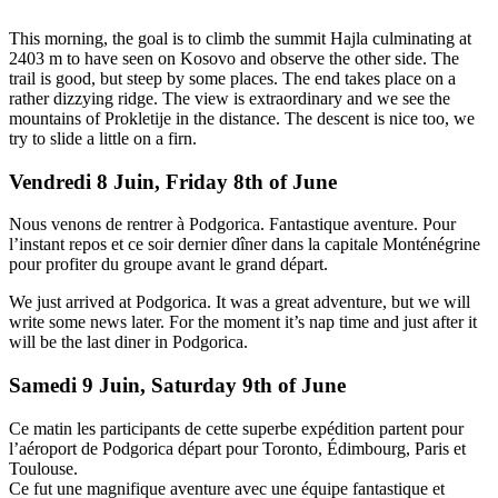
This morning, the goal is to climb the summit Hajla culminating at
2403 m to have seen on Kosovo and observe the other side. The
trail is good, but steep by some places. The end takes place on a
rather dizzying ridge. The view is extraordinary and we see the
mountains of Prokletije in the distance. The descent is nice too, we
try to slide a little on a firn.
Vendredi 8 Juin, Friday 8th of June
Nous venons de rentrer à Podgorica. Fantastique aventure. Pour
l’instant repos et ce soir dernier dîner dans la capitale Monténégrine
pour profiter du groupe avant le grand départ.
We just arrived at Podgorica. It was a great adventure, but we will
write some news later. For the moment it’s nap time and just after it
will be the last diner in Podgorica.
Samedi 9 Juin, Saturday 9th of June
Ce matin les participants de cette superbe expédition partent pour
l’aéroport de Podgorica départ pour Toronto, Édimbourg, Paris et
Toulouse.
Ce fut une magnifique aventure avec une équipe fantastique et