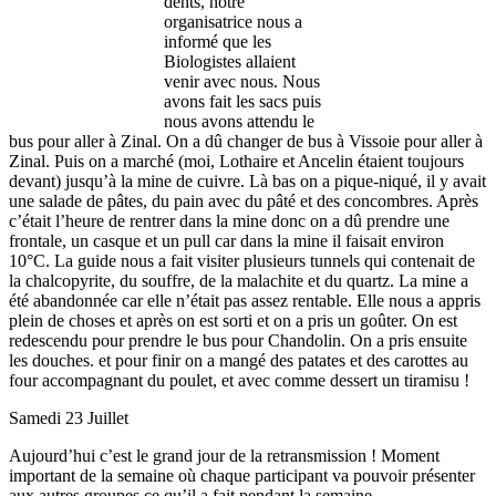
dents, notre
organisatrice nous a
informé que les
Biologistes allaient
venir avec nous. Nous
avons fait les sacs puis
nous avons attendu le
bus pour aller à Zinal. On a dû changer de bus à Vissoie pour aller à
Zinal. Puis on a marché (moi, Lothaire et Ancelin étaient toujours
devant) jusqu’à la mine de cuivre. Là bas on a pique-niqué, il y avait
une salade de pâtes, du pain avec du pâté et des concombres. Après
c’était l’heure de rentrer dans la mine donc on a dû prendre une
frontale, un casque et un pull car dans la mine il faisait environ
10°C. La guide nous a fait visiter plusieurs tunnels qui contenait de
la chalcopyrite, du souffre, de la malachite et du quartz. La mine a
été abandonnée car elle n’était pas assez rentable. Elle nous a appris
plein de choses et après on est sorti et on a pris un goûter. On est
redescendu pour prendre le bus pour Chandolin. On a pris ensuite
les douches. et pour finir on a mangé des patates et des carottes au
four accompagnant du poulet, et avec comme dessert un tiramisu !
Samedi 23 Juillet
Aujourd’hui c’est le grand jour de la retransmission ! Moment
important de la semaine où chaque participant va pouvoir présenter
aux autres groupes ce qu’il a fait pendant la semaine.