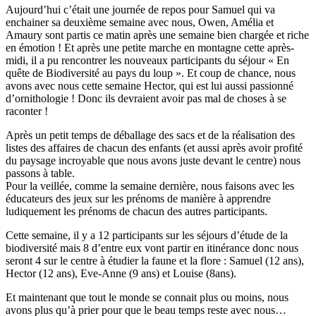
Aujourd’hui c’était une journée de repos pour Samuel qui va
enchainer sa deuxième semaine avec nous, Owen, Amélia et
Amaury sont partis ce matin après une semaine bien chargée et riche
en émotion ! Et après une petite marche en montagne cette après-
midi, il a pu rencontrer les nouveaux participants du séjour « En
quête de Biodiversité au pays du loup ». Et coup de chance, nous
avons avec nous cette semaine Hector, qui est lui aussi passionné
d’ornithologie ! Donc ils devraient avoir pas mal de choses à se
raconter !
Après un petit temps de déballage des sacs et de la réalisation des
listes des affaires de chacun des enfants (et aussi après avoir profité
du paysage incroyable que nous avons juste devant le centre) nous
passons à table.
Pour la veillée, comme la semaine dernière, nous faisons avec les
éducateurs des jeux sur les prénoms de manière à apprendre
ludiquement les prénoms de chacun des autres participants.
Cette semaine, il y a 12 participants sur les séjours d’étude de la
biodiversité mais 8 d’entre eux vont partir en itinérance donc nous
seront 4 sur le centre à étudier la faune et la flore : Samuel (12 ans),
Hector (12 ans), Eve-Anne (9 ans) et Louise (8ans).
Et maintenant que tout le monde se connait plus ou moins, nous
avons plus qu’à prier pour que le beau temps reste avec nous…