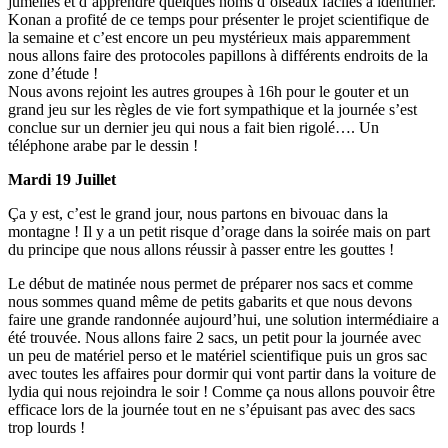
jumelles et d’apprendre quelques noms d’oiseaux faciles à identifier.
Konan a profité de ce temps pour présenter le projet scientifique de
la semaine et c’est encore un peu mystérieux mais apparemment
nous allons faire des protocoles papillons à différents endroits de la
zone d’étude !
Nous avons rejoint les autres groupes à 16h pour le gouter et un
grand jeu sur les règles de vie fort sympathique et la journée s’est
conclue sur un dernier jeu qui nous a fait bien rigolé…. Un
téléphone arabe par le dessin !
Mardi 19 Juillet
Ça y est, c’est le grand jour, nous partons en bivouac dans la
montagne ! Il y a un petit risque d’orage dans la soirée mais on part
du principe que nous allons réussir à passer entre les gouttes !
Le début de matinée nous permet de préparer nos sacs et comme
nous sommes quand même de petits gabarits et que nous devons
faire une grande randonnée aujourd’hui, une solution intermédiaire a
été trouvée. Nous allons faire 2 sacs, un petit pour la journée avec
un peu de matériel perso et le matériel scientifique puis un gros sac
avec toutes les affaires pour dormir qui vont partir dans la voiture de
lydia qui nous rejoindra le soir ! Comme ça nous allons pouvoir être
efficace lors de la journée tout en ne s’épuisant pas avec des sacs
trop lourds !