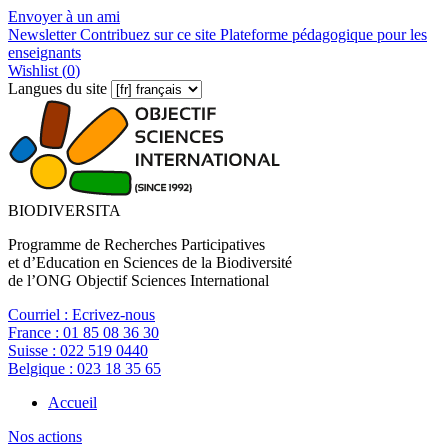
Envoyer à un ami
Newsletter
Contribuez sur ce site
Plateforme pédagogique pour les
enseignants
Wishlist (
0
)
Langues du site
BIODIVERSITA
Programme de Recherches Participatives
et d’Education en Sciences de la Biodiversité
de l’ONG Objectif Sciences International
Courriel :
Ecrivez-nous
France :
01 85 08 36 30
Suisse :
022 519 0440
Belgique :
023 18 35 65
Accueil
Nos actions