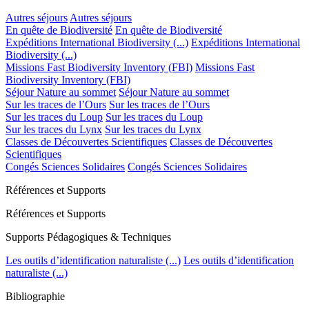
Autres séjours
Autres séjours
En quête de Biodiversité
En quête de Biodiversité
Expéditions International Biodiversity (...)
Expéditions International
Biodiversity (...)
Missions Fast Biodiversity Inventory (FBI)
Missions Fast
Biodiversity Inventory (FBI)
Séjour Nature au sommet
Séjour Nature au sommet
Sur les traces de l’Ours
Sur les traces de l’Ours
Sur les traces du Loup
Sur les traces du Loup
Sur les traces du Lynx
Sur les traces du Lynx
Classes de Découvertes Scientifiques
Classes de Découvertes
Scientifiques
Congés Sciences Solidaires
Congés Sciences Solidaires
Références et Supports
Références et Supports
Supports Pédagogiques & Techniques
Les outils d’identification naturaliste (...)
Les outils d’identification
naturaliste (...)
Bibliographie