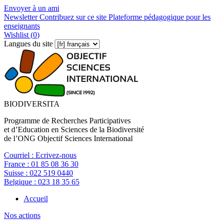
Envoyer à un ami
Newsletter
Contribuez sur ce site
Plateforme pédagogique pour les
enseignants
Wishlist (
0
)
Langues du site
BIODIVERSITA
Programme de Recherches Participatives
et d’Education en Sciences de la Biodiversité
de l’ONG Objectif Sciences International
Courriel :
Ecrivez-nous
France :
01 85 08 36 30
Suisse :
022 519 0440
Belgique :
023 18 35 65
Accueil
Nos actions