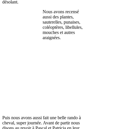
désolant.
Nous avons recensé
aussi des plantes,
sauterelles, punaises,
coléoptères, libellules,
mouches et autres
araignées.
Puis nous avons aussi fait une belle rando à
cheval, super journée. Avant de partir nous
disons au revoir à Pascal et Patricia en leur