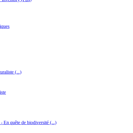
iques
raliste (...)
iste
 - En quête de biodiversité (...)