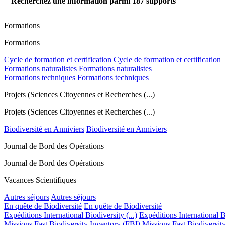
Recherchez une information parmi
187
supports
Formations
Formations
Cycle de formation et certification
Cycle de formation et certification
Formations naturalistes
Formations naturalistes
Formations techniques
Formations techniques
Projets (Sciences Citoyennes et Recherches (...)
Projets (Sciences Citoyennes et Recherches (...)
Biodiversité en Anniviers
Biodiversité en Anniviers
Journal de Bord des Opérations
Journal de Bord des Opérations
Vacances Scientifiques
Autres séjours
Autres séjours
En quête de Biodiversité
En quête de Biodiversité
Expéditions International Biodiversity (...)
Expéditions International Bi
Missions Fast Biodiversity Inventory (FBI)
Missions Fast Biodiversit