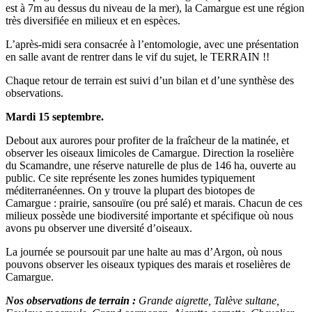
est à 7m au dessus du niveau de la mer), la Camargue est une région
très diversifiée en milieux et en espèces.
L’après-midi sera consacrée à l’entomologie, avec une présentation
en salle avant de rentrer dans le vif du sujet, le TERRAIN !!
Chaque retour de terrain est suivi d’un bilan et d’une synthèse des
observations.
Mardi 15 septembre.
Debout aux aurores pour profiter de la fraîcheur de la matinée, et
observer les oiseaux limicoles de Camargue. Direction la roselière
du Scamandre, une réserve naturelle de plus de 146 ha, ouverte au
public. Ce site représente les zones humides typiquement
méditerranéennes. On y trouve la plupart des biotopes de
Camargue : prairie, sansouïre (ou pré salé) et marais. Chacun de ces
milieux possède une biodiversité importante et spécifique où nous
avons pu observer une diversité d’oiseaux.
La journée se poursouit par une halte au mas d’Argon, où nous
pouvons observer les oiseaux typiques des marais et roselières de
Camargue.
Nos observations de terrain :
Grande aigrette, Talève sultane,