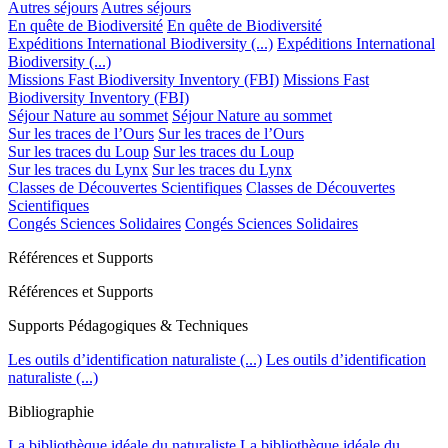
Autres séjours
Autres séjours
En quête de Biodiversité
En quête de Biodiversité
Expéditions International Biodiversity (...)
Expéditions International
Biodiversity (...)
Missions Fast Biodiversity Inventory (FBI)
Missions Fast
Biodiversity Inventory (FBI)
Séjour Nature au sommet
Séjour Nature au sommet
Sur les traces de l’Ours
Sur les traces de l’Ours
Sur les traces du Loup
Sur les traces du Loup
Sur les traces du Lynx
Sur les traces du Lynx
Classes de Découvertes Scientifiques
Classes de Découvertes
Scientifiques
Congés Sciences Solidaires
Congés Sciences Solidaires
Références et Supports
Références et Supports
Supports Pédagogiques & Techniques
Les outils d’identification naturaliste (...)
Les outils d’identification
naturaliste (...)
Bibliographie
La bibliothèque idéale du naturaliste
La bibliothèque idéale du