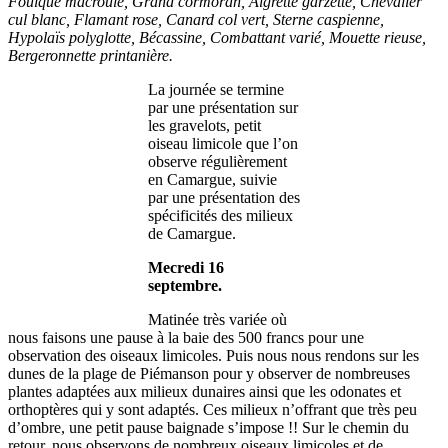
Foulque macroule, Grand cormoran, Aigrette garzette, Chevalier
cul blanc, Flamant rose, Canard col vert, Sterne caspienne,
Hypolaïs polyglotte, Bécassine, Combattant varié, Mouette rieuse,
Bergeronnette printanière.
La journée se termine
par une présentation sur
les gravelots, petit
oiseau limicole que l’on
observe régulièrement
en Camargue, suivie
par une présentation des
spécificités des milieux
de Camargue.
Mecredi 16
septembre.
Matinée très variée où
nous faisons une pause à la baie des 500 francs pour une
observation des oiseaux limicoles. Puis nous nous rendons sur les
dunes de la plage de Piémanson pour y observer de nombreuses
plantes adaptées aux milieux dunaires ainsi que les odonates et
orthoptères qui y sont adaptés. Ces milieux n’offrant que très peu
d’ombre, une petit pause baignade s’impose !! Sur le chemin du
retour, nous observons de nombreux oiseaux limicoles et de