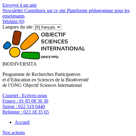
Envoyer à un ami
Newsletter
Contribuez sur ce site
Plateforme pédagogique pour les
enseignants
Wishlist (
0
)
Langues du site
BIODIVERSITA
Programme de Recherches Participatives
et d’Education en Sciences de la Biodiversité
de l’ONG Objectif Sciences International
Courriel :
Ecrivez-nous
France :
01 85 08 36 30
Suisse :
022 519 0440
Belgique :
023 18 35 65
Accueil
Nos actions