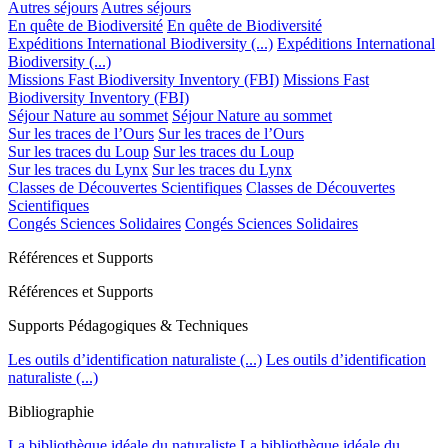
Autres séjours
Autres séjours
En quête de Biodiversité
En quête de Biodiversité
Expéditions International Biodiversity (...)
Expéditions International
Biodiversity (...)
Missions Fast Biodiversity Inventory (FBI)
Missions Fast
Biodiversity Inventory (FBI)
Séjour Nature au sommet
Séjour Nature au sommet
Sur les traces de l’Ours
Sur les traces de l’Ours
Sur les traces du Loup
Sur les traces du Loup
Sur les traces du Lynx
Sur les traces du Lynx
Classes de Découvertes Scientifiques
Classes de Découvertes
Scientifiques
Congés Sciences Solidaires
Congés Sciences Solidaires
Références et Supports
Références et Supports
Supports Pédagogiques & Techniques
Les outils d’identification naturaliste (...)
Les outils d’identification
naturaliste (...)
Bibliographie
La bibliothèque idéale du naturaliste
La bibliothèque idéale du