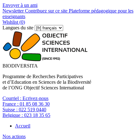
Envoyer à un ami
Newsletter
Contribuez sur ce site
Plateforme pédagogique pour les
enseignants
Wishlist (
0
)
Langues du site
BIODIVERSITA
Programme de Recherches Participatives
et d’Education en Sciences de la Biodiversité
de l’ONG Objectif Sciences International
Courriel :
Ecrivez-nous
France :
01 85 08 36 30
Suisse :
022 519 0440
Belgique :
023 18 35 65
Accueil
Nos actions