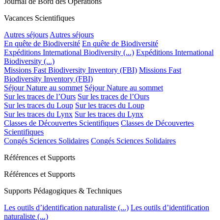
Journal de Bord des Opérations
Vacances Scientifiques
Autres séjours
Autres séjours
En quête de Biodiversité
En quête de Biodiversité
Expéditions International Biodiversity (...)
Expéditions International
Biodiversity (...)
Missions Fast Biodiversity Inventory (FBI)
Missions Fast
Biodiversity Inventory (FBI)
Séjour Nature au sommet
Séjour Nature au sommet
Sur les traces de l’Ours
Sur les traces de l’Ours
Sur les traces du Loup
Sur les traces du Loup
Sur les traces du Lynx
Sur les traces du Lynx
Classes de Découvertes Scientifiques
Classes de Découvertes
Scientifiques
Congés Sciences Solidaires
Congés Sciences Solidaires
Références et Supports
Références et Supports
Supports Pédagogiques & Techniques
Les outils d’identification naturaliste (...)
Les outils d’identification
naturaliste (...)