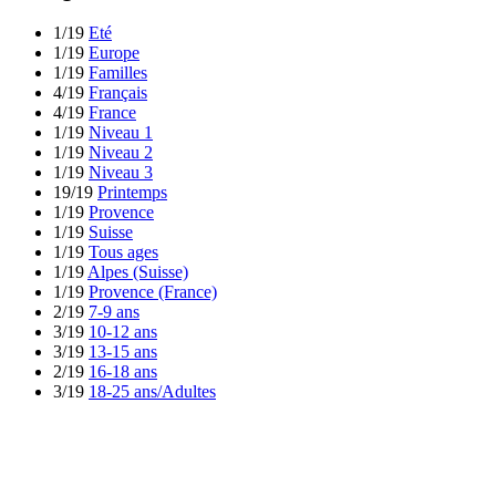
1/19
Eté
1/19
Europe
1/19
Familles
4/19
Français
4/19
France
1/19
Niveau 1
1/19
Niveau 2
1/19
Niveau 3
19/19
Printemps
1/19
Provence
1/19
Suisse
1/19
Tous ages
1/19
Alpes (Suisse)
1/19
Provence (France)
2/19
7-9 ans
3/19
10-12 ans
3/19
13-15 ans
2/19
16-18 ans
3/19
18-25 ans/Adultes