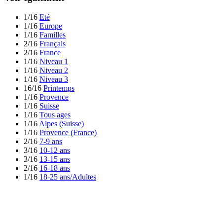
1/16
Eté
1/16
Europe
1/16
Familles
2/16
Français
2/16
France
1/16
Niveau 1
1/16
Niveau 2
1/16
Niveau 3
16/16
Printemps
1/16
Provence
1/16
Suisse
1/16
Tous ages
1/16
Alpes (Suisse)
1/16
Provence (France)
2/16
7-9 ans
3/16
10-12 ans
3/16
13-15 ans
2/16
16-18 ans
1/16
18-25 ans/Adultes