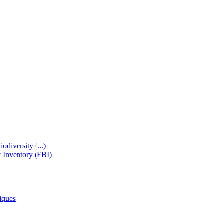
odiversity (...)
y Inventory (FBI)
iques