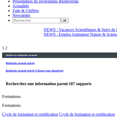
Présentation du programme Biodiversita
Actualités
Faits & Chiffres
Newsletter
NEWS : Vacances Scientifiques & Suivi de la
NEWS : Emploi Animateur Nature & Scien
1
2
Activer la recherche avancée
Recherche avancée activée
Recherche avancée activée (Cliquer pour désactiver)
Recherchez une information parmi
187
supports
Formations
Formations
Cycle de formation et certification
Cycle de formation et certification