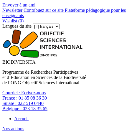
Envoyer à un ami
Newsletter
Contribuez sur ce site
Plateforme pédagogique pour les
enseignants
Wishlist (
0
)
Langues du site
BIODIVERSITA
Programme de Recherches Participatives
et d’Education en Sciences de la Biodiversité
de l’ONG Objectif Sciences International
Courriel :
Ecrivez-nous
France :
01 85 08 36 30
Suisse :
022 519 0440
Belgique :
023 18 35 65
Accueil
Nos actions