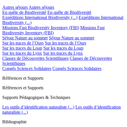
Autres séjours
Autres séjours
En quête de Biodiversité
En quête de Biodiversité
Expéditions International Biodiversity (...)
Expéditions International
Biodiversity (...)
Missions Fast Biodiversity Inventory (FBI)
Missions Fast
Biodiversity Inventory (FBI)
Séjour Nature au sommet
Séjour Nature au sommet
Sur les traces de l’Ours
Sur les traces de l’Ours
Sur les traces du Loup
Sur les traces du Loup
Sur les traces du Lynx
Sur les traces du Lynx
Classes de Découvertes Scientifiques
Classes de Découvertes
Scientifiques
Congés Sciences Solidaires
Congés Sciences Solidaires
Références et Supports
Références et Supports
Supports Pédagogiques & Techniques
Les outils d’identification naturaliste (...)
Les outils d’identification
naturaliste (...)
Bibliographie