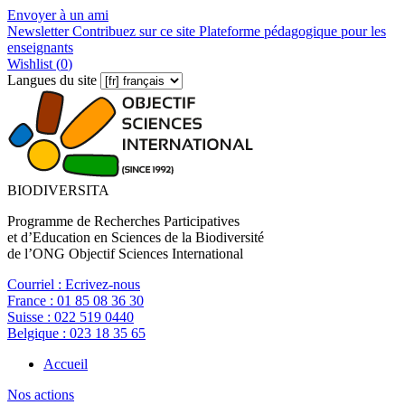
Envoyer à un ami
Newsletter
Contribuez sur ce site
Plateforme pédagogique pour les
enseignants
Wishlist (
0
)
Langues du site
BIODIVERSITA
Programme de Recherches Participatives
et d’Education en Sciences de la Biodiversité
de l’ONG Objectif Sciences International
Courriel :
Ecrivez-nous
France :
01 85 08 36 30
Suisse :
022 519 0440
Belgique :
023 18 35 65
Accueil
Nos actions