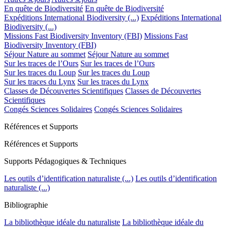
En quête de Biodiversité
En quête de Biodiversité
Expéditions International Biodiversity (...)
Expéditions International
Biodiversity (...)
Missions Fast Biodiversity Inventory (FBI)
Missions Fast
Biodiversity Inventory (FBI)
Séjour Nature au sommet
Séjour Nature au sommet
Sur les traces de l’Ours
Sur les traces de l’Ours
Sur les traces du Loup
Sur les traces du Loup
Sur les traces du Lynx
Sur les traces du Lynx
Classes de Découvertes Scientifiques
Classes de Découvertes
Scientifiques
Congés Sciences Solidaires
Congés Sciences Solidaires
Références et Supports
Références et Supports
Supports Pédagogiques & Techniques
Les outils d’identification naturaliste (...)
Les outils d’identification
naturaliste (...)
Bibliographie
La bibliothèque idéale du naturaliste
La bibliothèque idéale du