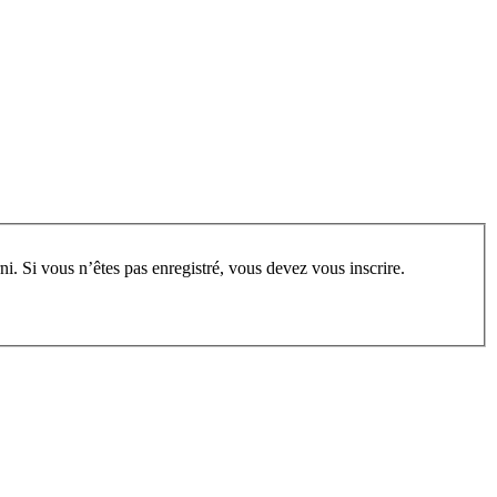
rum, vous devez vous enregistrer au préalable. Merci d’indiquer ci-dessous l’identifiant personnel qui vous a été fourni. Si vous n’êtes pas enregistré, vous devez vous inscrire.