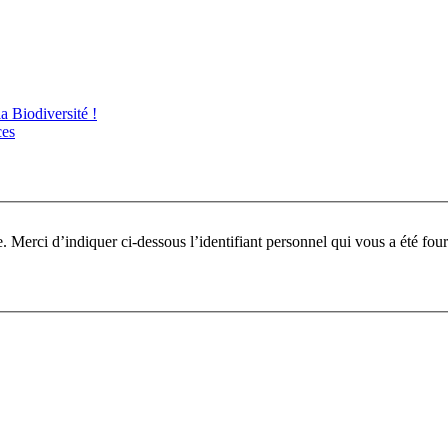
 Biodiversité !
ces
Pour participer à ce fo