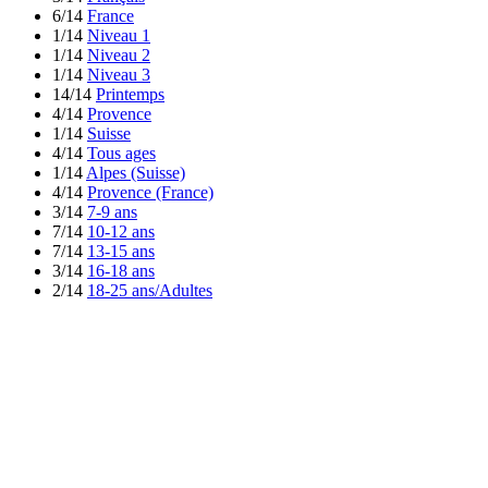
6/14
France
1/14
Niveau 1
1/14
Niveau 2
1/14
Niveau 3
14/14
Printemps
4/14
Provence
1/14
Suisse
4/14
Tous ages
1/14
Alpes (Suisse)
4/14
Provence (France)
3/14
7-9 ans
7/14
10-12 ans
7/14
13-15 ans
3/14
16-18 ans
2/14
18-25 ans/Adultes